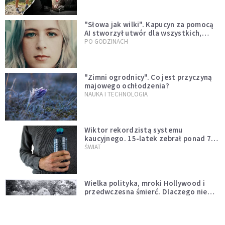
"Słowa jak wilki". Kapucyn za pomocą
AI stworzył utwór dla wszystkich,
którzy doświadczają hejtu
PO GODZINACH
"Zimni ogrodnicy". Co jest przyczyną
majowego ochłodzenia?
NAUKA I TECHNOLOGIA
Wiktor rekordzistą systemu
kaucyjnego. 15-latek zebrał ponad 7
tys. butelek i puszek
ŚWIAT
Wielka polityka, mroki Hollywood i
przedwczesna śmierć. Dlaczego nie
możemy przestać mówić o Marilyn
PO GODZINACH
Monroe?