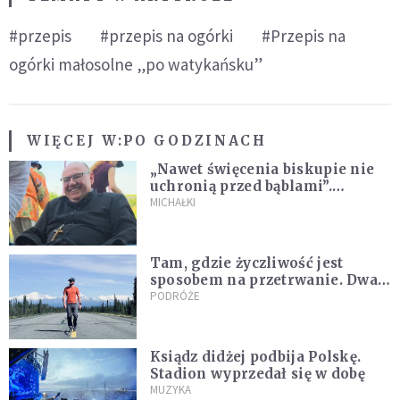
#przepis
#przepis na ogórki
#Przepis na
ogórki małosolne „po watykańsku”
WIĘCEJ W:
PO GODZINACH
„Nawet święcenia biskupie nie
uchronią przed bąblami”.
Archidiecezja pokazała
MICHAŁKI
nagranie z pielgrzymki
Tam, gdzie życzliwość jest
sposobem na przetrwanie. Dwa
tygodnie na Alasce [REPORTAŻ]
PODRÓŻE
Ksiądz didżej podbija Polskę.
Stadion wyprzedał się w dobę
MUZYKA