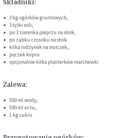
Składniki:
3 kg ogórków gruntowych,
3 łyżki soli,
po 3 ziarenka pieprzu na słoik,
po ząbku czosnku na słoik
kilka rodzynek na słoiczek,
pęczek kopru
opcjonalnie kilka plasterków marchewki
Zalewa:
500 ml wody,
500 ml octu,
1 kg cukru
Przygotowanie ogórków: