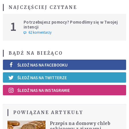
NAJCZĘŚCIEJ CZYTANE
1
Potrzebujesz pomocy? Pomodlimy się w Twojej
intencji
62 komentarzy
BĄDŹ NA BIEŻĄCO
ŚLEDŹ NAS NA FACEBOOKU
ŚLEDŹ NAS NA TWITTERZE
ŚLEDŹ NAS NA INSTAGRAMIE
POWIĄZANE ARTYKUŁY
Przepis na domowy chleb
orkiszowy z ziarnami.