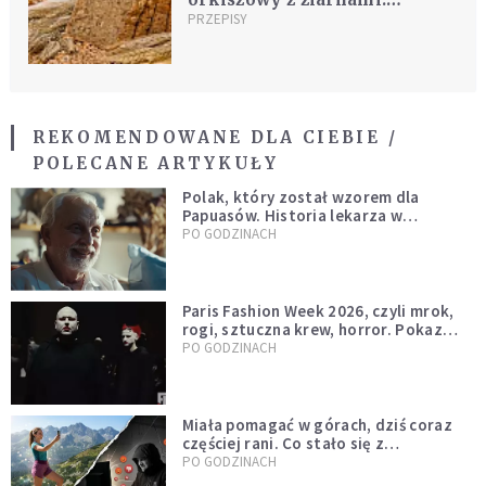
Zaskocz swoich bliskich na
PRZEPISY
Wielkanoc
REKOMENDOWANE DLA CIEBIE /
POLECANE ARTYKUŁY
Polak, który został wzorem dla
Papuasów. Historia lekarza w
sutannie, który uleczył dżunglę
PO GODZINACH
Paris Fashion Week 2026, czyli mrok,
rogi, sztuczna krew, horror. Pokaz
mody czy fascynacja diabłem?
PO GODZINACH
Miała pomagać w górach, dziś coraz
częściej rani. Co stało się z
Tatromaniakami?
PO GODZINACH