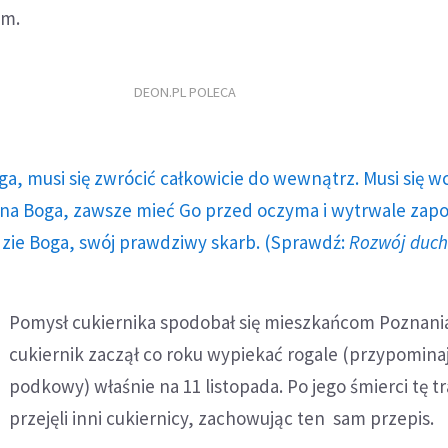
im.
DEON.PL POLECA
ga, musi się zwrócić całkowicie do wewnątrz. Musi się w
a Boga, zawsze mieć Go przed oczyma i wytrwale zap
dzie Boga, swój prawdziwy skarb. (Sprawdź:
Rozwój duc
Pomysł cukiernika spodobał się mieszkańcom Poznania
cukiernik zaczął co roku wypiekać rogale (przypomina
podkowy) właśnie na 11 listopada. Po jego śmierci tę t
przejęli inni cukiernicy, zachowując ten sam przepis.