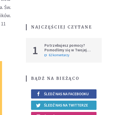
a. Św.
ików.
 11
NAJCZĘŚCIEJ CZYTANE
Potrzebujesz pomocy?
1
Pomodlimy się w Twojej
intencji
62 komentarzy
BĄDŹ NA BIEŻĄCO
ŚLEDŹ NAS NA FACEBOOKU
ŚLEDŹ NAS NA TWITTERZE