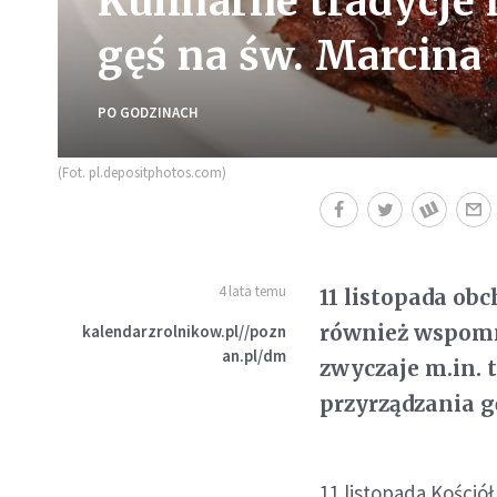
Kulinarne tradycje n
gęś na św. Marcina
PO GODZINACH
(Fot. pl.depositphotos.com)
4 lata temu
11 listopada ob
również wspomni
kalendarzrolnikow.pl//pozn
an.pl/dm
zwyczaje m.in. 
przyrządzania g
11 listopada Kościół