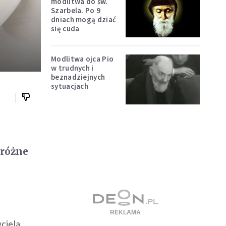
modlitwa do św.
Szarbela. Po 9
dniach mogą dziać
się cuda
Modlitwa ojca Pio
w trudnych i
beznadziejnych
sytuacjach
e
 różne
yciela