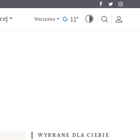
11
°
cej
Warszawa
WYBRANE DLA CIEBIE