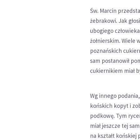
Św. Marcin przedsta
żebrakowi. Jak głos
ubogiego człowieka,
żołnierskim. Wiele 
poznańskich cukier
sam postanowił pom
cukiernikiem miał b
Wg innego podania, 
końskich kopyt i zo
podkowę. Tym rycerz
miał jeszcze tej sa
na kształt końskie