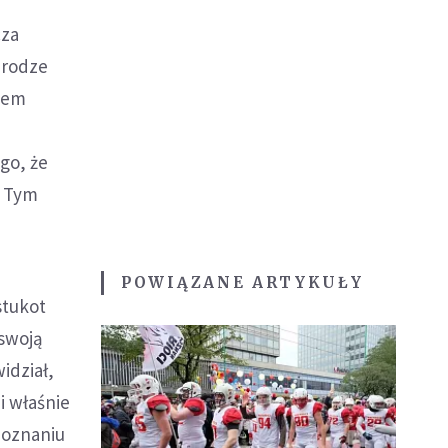
cza
drodze
czem
go, że
. Tym
POWIĄZANE ARTYKUŁY
stukot
 swoją
idział,
i właśnie
Poznaniu