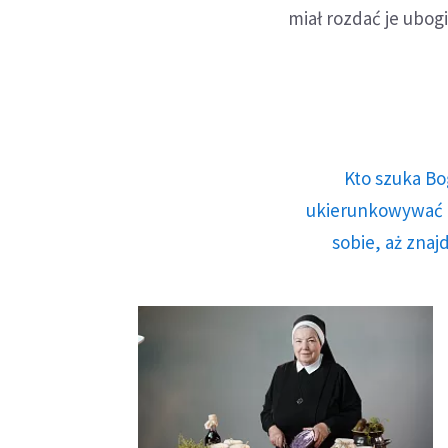
miał rozdać je ubog
Kto szuka Bo
ukierunkowywać n
sobie, aż znaj