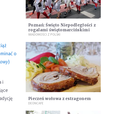
Poznań: Święto Niepodległości z
rogalami świętomarcińskimi
WIADOMOŚCI Z POLSKI
ciąż
ominać o
howy
)
 i
jące
radycję
Pieczeń wołowa z estragonem
DEONCAFE