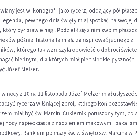
wiany jest w ikonografii jako rycerz, oddający pół płasz
i legenda, pewnego dnia święty
miał spotkać na swojej 
 który był prawie nagi. Podzielił się z nim swoim płasz
wieków później historia ta miała zainspirować jednego z
ników, którego tak wzruszyła opowieść o dobroci święte
agać biednym, dla których miał piec słodkie pyszności
yć Józef Melzer.
w nocy z 10 na 11 listopada Józef Melzer miał usłyszeć 
baczyć rycerza w lśniącej zbroi, którego koń pozostawił
em miał być św. Marcin. Cukiernik poruszony tym, co w
mej nocy napiec ciasta z nadzieniem makowym i bakaliam
j podkowy. Rankiem po mszy św. w święto św. Marcina w 