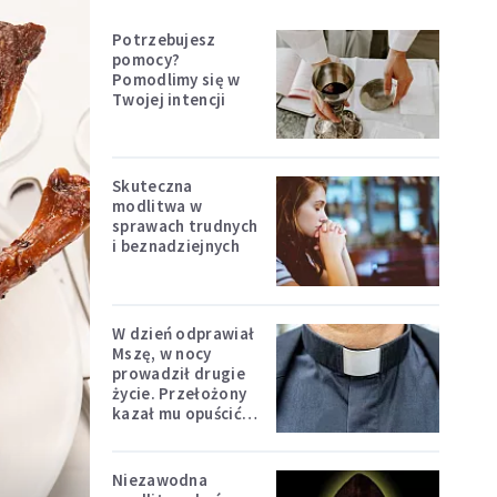
Potrzebujesz
pomocy?
Pomodlimy się w
Twojej intencji
Skuteczna
modlitwa w
sprawach trudnych
i beznadziejnych
W dzień odprawiał
Mszę, w nocy
prowadził drugie
życie. Przełożony
kazał mu opuścić
zakon
Niezawodna