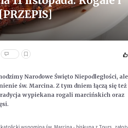
a 11 listopada. Rogale i
 [PRZEPIS]
chodzimy Narodowe Święto Niepodległości, al
enie św. Marcina. Z tym dniem łączą się też
tradycja wypiekana rogali marcińskich oraz
ęsi.
 katolicki wspomina św. Marcina - biskupa z Tours, założ