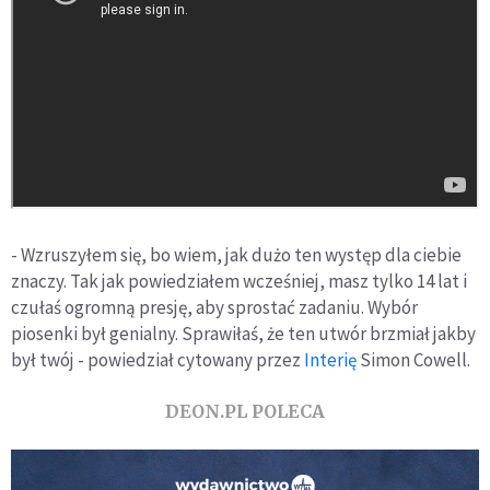
- Wzruszyłem się, bo wiem, jak dużo ten występ dla ciebie
znaczy. Tak jak powiedziałem wcześniej, masz tylko 14 lat i
czułaś ogromną presję, aby sprostać zadaniu. Wybór
piosenki był genialny. Sprawiłaś, że ten utwór brzmiał jakby
był twój - powiedział cytowany przez
Interię
Simon Cowell.
DEON.PL POLECA