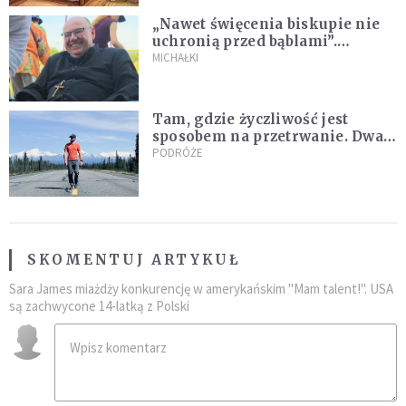
„Nawet święcenia biskupie nie
uchronią przed bąblami”.
Archidiecezja pokazała
MICHAŁKI
nagranie z pielgrzymki
Tam, gdzie życzliwość jest
sposobem na przetrwanie. Dwa
tygodnie na Alasce [REPORTAŻ]
PODRÓŻE
SKOMENTUJ ARTYKUŁ
Sara James miażdży konkurencję w amerykańskim "Mam talent!". USA
są zachwycone 14-latką z Polski