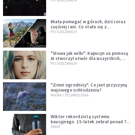
mody czy fascynacja diabłem?
PO GODZINACH
Miała pomagać w górach, dziś coraz
częściej rani. Co stało się z
Tatromaniakami?
PO GODZINACH
"Słowa jak wilki". Kapucyn za pomocą
AI stworzył utwór dla wszystkich,
którzy doświadczają hejtu
PO GODZINACH
"Zimni ogrodnicy". Co jest przyczyną
majowego ochłodzenia?
NAUKA I TECHNOLOGIA
Wiktor rekordzistą systemu
kaucyjnego. 15-latek zebrał ponad 7
tys. butelek i puszek
ŚWIAT