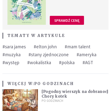
SPRAWDŹ CENĘ
TEMATY W ARTYKULE
#sara james
#elton john
#mam talent
#muzyka
#stany zjednoczone
#ameryka
#występ
#wokalistka
#polska
#AGT
WIĘCEJ W:
PO GODZINACH
[Pogodny wierszyk na dobranoc]
Chory kotek
PO GODZINACH