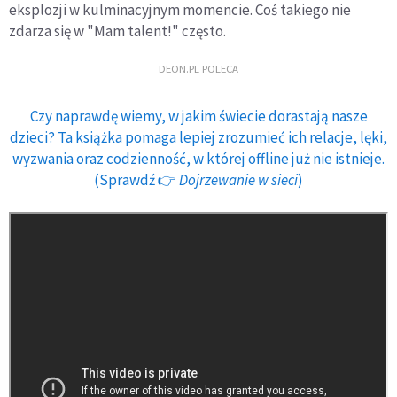
eksplozji w kulminacyjnym momencie. Coś takiego nie
zdarza się w "Mam talent!" często.
DEON.PL POLECA
Czy naprawdę wiemy, w jakim świecie dorastają nasze
dzieci? Ta książka pomaga lepiej zrozumieć ich relacje, lęki,
wyzwania oraz codzienność, w której offline już nie istnieje.
(Sprawdź 👉
Dojrzewanie w sieci
)