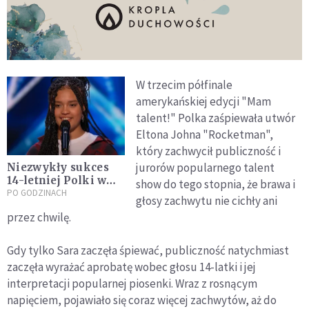
W trzecim półfinale
amerykańskiej edycji "Mam
talent!" Polka zaśpiewała utwór
Eltona Johna "Rocketman",
który zachwycił publiczność i
jurorów popularnego talent
Niezwykły sukces
14-letniej Polki w
show do tego stopnia, że brawa i
amerykańskim
PO GODZINACH
głosy zachwytu nie cichły ani
„Mam talent”. Od
przez chwilę.
razu awansowała do
półfinału
Gdy tylko Sara zaczęła śpiewać, publiczność natychmiast
zaczęła wyrażać aprobatę wobec głosu 14-latki i jej
interpretacji popularnej piosenki. Wraz z rosnącym
napięciem, pojawiało się coraz więcej zachwytów, aż do