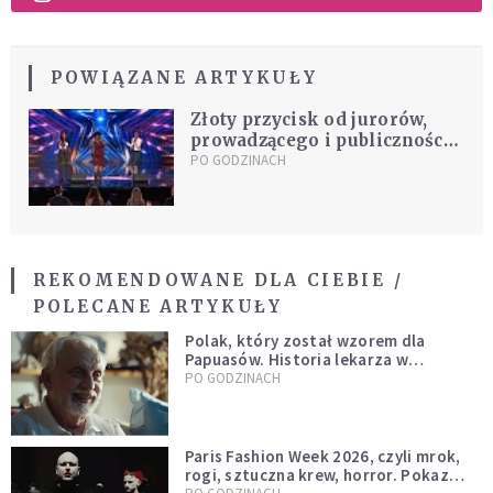
POWIĄZANE ARTYKUŁY
Złoty przycisk od jurorów,
prowadzącego i publiczności.
To pierwszy taki występ w
PO GODZINACH
historii "Mam Talent"
REKOMENDOWANE DLA CIEBIE /
POLECANE ARTYKUŁY
Polak, który został wzorem dla
Papuasów. Historia lekarza w
sutannie, który uleczył dżunglę
PO GODZINACH
Paris Fashion Week 2026, czyli mrok,
rogi, sztuczna krew, horror. Pokaz