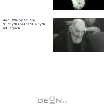
Modlitwa ojca Pio w
trudnych i beznadziejnych
sytuacjach