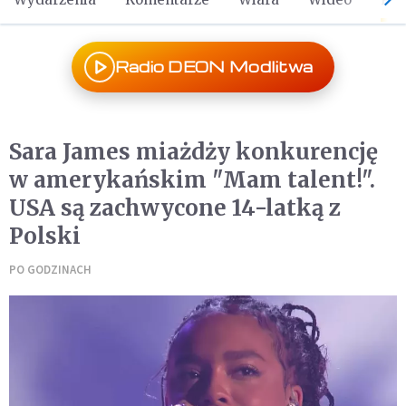
Radio DEON Modlitwa
Sara James miażdży konkurencję
w amerykańskim "Mam talent!".
USA są zachwycone 14-latką z
Polski
PO GODZINACH