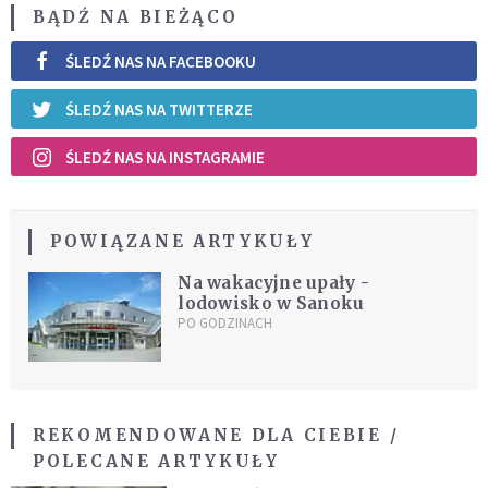
BĄDŹ NA BIEŻĄCO
ŚLEDŹ NAS NA FACEBOOKU
ŚLEDŹ NAS NA TWITTERZE
ŚLEDŹ NAS NA INSTAGRAMIE
POWIĄZANE ARTYKUŁY
Na wakacyjne upały -
lodowisko w Sanoku
PO GODZINACH
REKOMENDOWANE DLA CIEBIE /
POLECANE ARTYKUŁY