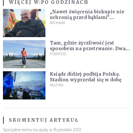
WIĘCEJ W:
PO GODZINACH
„Nawet święcenia biskupie nie
uchronią przed bąblami”.
Archidiecezja pokazała
MICHAŁKI
nagranie z pielgrzymki
Tam, gdzie życzliwość jest
sposobem na przetrwanie. Dwa
tygodnie na Alasce [REPORTAŻ]
PODRÓŻE
Ksiądz didżej podbija Polskę.
Stadion wyprzedał się w dobę
MUZYKA
SKOMENTUJ ARTYKUŁ
Specjalne menu na upały w Rzymskim ZOO