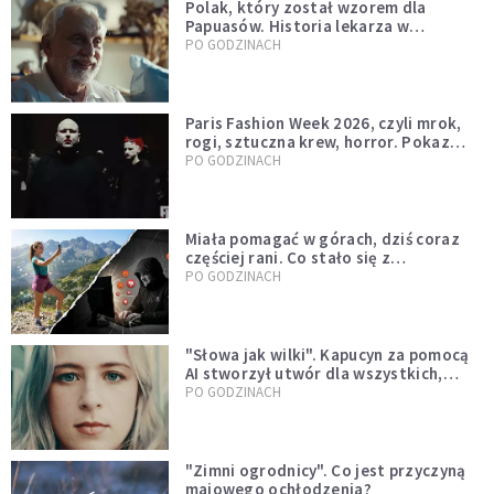
Polak, który został wzorem dla
Papuasów. Historia lekarza w
sutannie, który uleczył dżunglę
PO GODZINACH
Paris Fashion Week 2026, czyli mrok,
rogi, sztuczna krew, horror. Pokaz
mody czy fascynacja diabłem?
PO GODZINACH
Miała pomagać w górach, dziś coraz
częściej rani. Co stało się z
Tatromaniakami?
PO GODZINACH
"Słowa jak wilki". Kapucyn za pomocą
AI stworzył utwór dla wszystkich,
którzy doświadczają hejtu
PO GODZINACH
"Zimni ogrodnicy". Co jest przyczyną
majowego ochłodzenia?