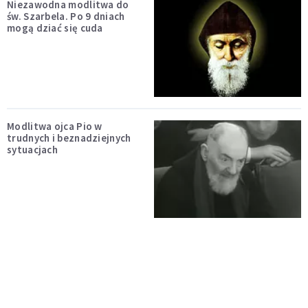
Niezawodna modlitwa do
św. Szarbela. Po 9 dniach
mogą dziać się cuda
Modlitwa ojca Pio w
trudnych i beznadziejnych
sytuacjach