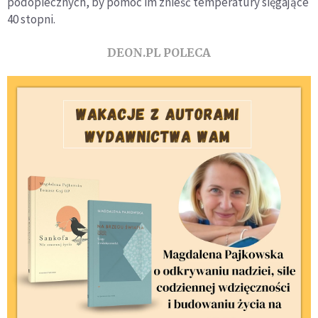
podopiecznych, by pomóc im znieść temperatury sięgające
40 stopni.
DEON.PL POLECA