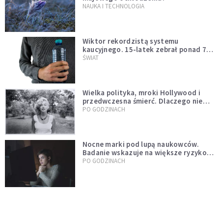
NAUKA I TECHNOLOGIA
Wiktor rekordzistą systemu
kaucyjnego. 15-latek zebrał ponad 7
tys. butelek i puszek
ŚWIAT
Wielka polityka, mroki Hollywood i
przedwczesna śmierć. Dlaczego nie
możemy przestać mówić o Marilyn
PO GODZINACH
Monroe?
Nocne marki pod lupą naukowców.
Badanie wskazuje na większe ryzyko
zawału
PO GODZINACH