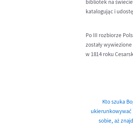
bibliotek na świecie
katalogując i udost
Po III rozbiorze Pol
zostały wywiezione 
w 1814 roku Cesarski
Kto szuka Bo
ukierunkowywać n
sobie, aż znaj