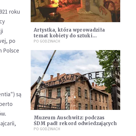
921 roku
ęcy
Artystka, która wprowadziła
ji
temat kobiety do sztuki
wej, po
sakralnej
PO GODZINACH
h Polsce
ntia") są
berto
ów.
Muzeum Auschwitz: podczas
jcarii,
ŚDM padł rekord odwiedzających
PO GODZINACH