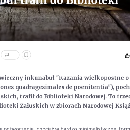
ł trafił do Biblioteki
ieczny inkunabuł "Kazania wielkopostne o
ones quadragesimales de poenitentia"), poc
uskich, trafił do Biblioteki Narodowej. To trze
lioteki Załuskich w zbiorach Narodowej Książ
ne odtworzenie, chociaż w bardzo minimalistycznej form