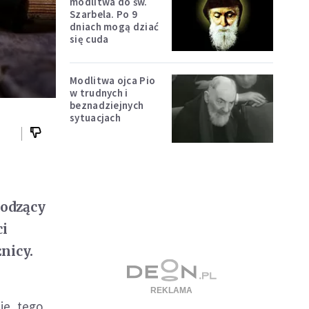
modlitwa do św.
Szarbela. Po 9
dniach mogą dziać
się cuda
Modlitwa ojca Pio
w trudnych i
beznadziejnych
sytuacjach
hodzący
ci
nicy.
ie, tego