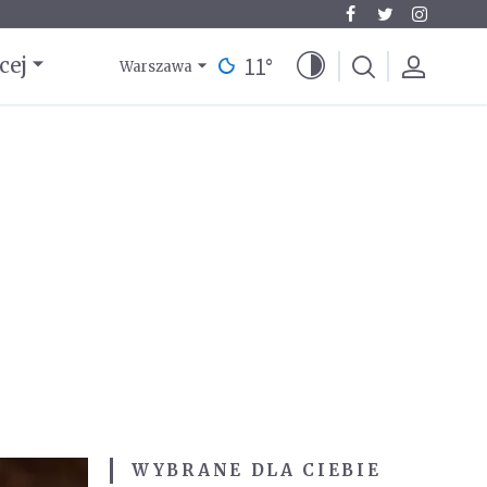
11
°
cej
Warszawa
WYBRANE DLA CIEBIE