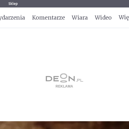
g
Sklep
Wię
darzenia
Komentarze
Wiara
Wideo