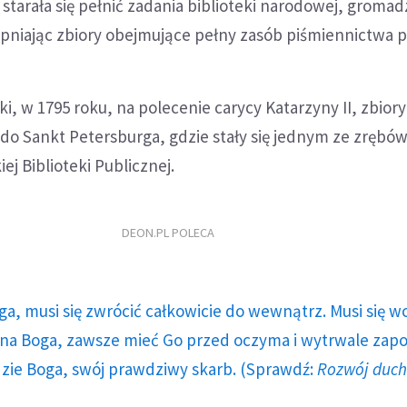
 starała się pełnić zadania biblioteki narodowej, gromad
ępniając zbiory obejmujące pełny zasób piśmiennictwa p
ski, w 1795 roku, na polecenie carycy Katarzyny II, zbiory
do Sankt Petersburga, gdzie stały się jednym ze zrębów
ej Biblioteki Publicznej.
DEON.PL POLECA
ga, musi się zwrócić całkowicie do wewnątrz. Musi się w
a Boga, zawsze mieć Go przed oczyma i wytrwale zap
dzie Boga, swój prawdziwy skarb. (Sprawdź:
Rozwój duc