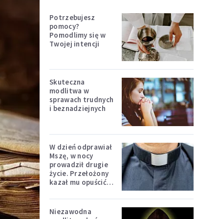
Potrzebujesz
pomocy?
Pomodlimy się w
Twojej intencji
Skuteczna
modlitwa w
sprawach trudnych
i beznadziejnych
W dzień odprawiał
Mszę, w nocy
prowadził drugie
życie. Przełożony
kazał mu opuścić
zakon
Niezawodna