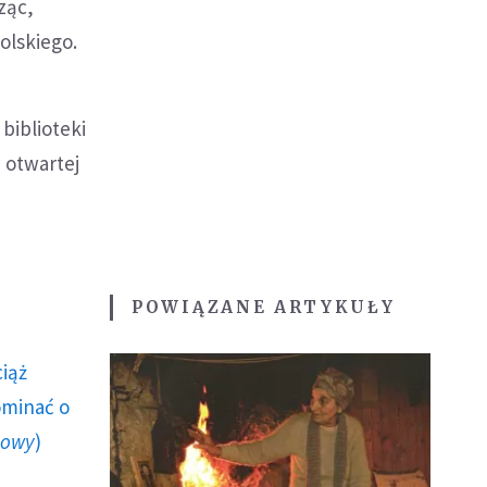
ząc,
olskiego.
 biblioteki
 otwartej
POWIĄZANE ARTYKUŁY
ciąż
ominać o
howy
)