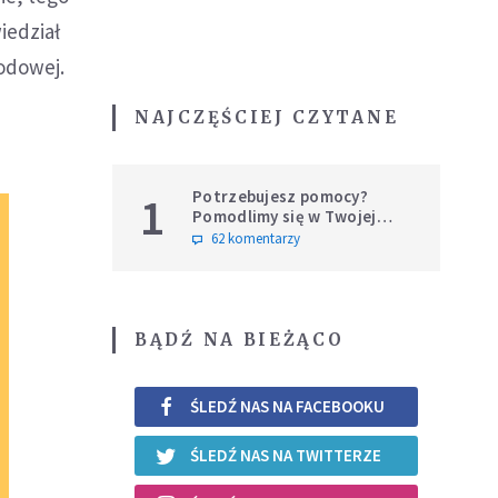
iedział
odowej.
NAJCZĘŚCIEJ CZYTANE
Potrzebujesz pomocy?
1
Pomodlimy się w Twojej
intencji
62 komentarzy
BĄDŹ NA BIEŻĄCO
ŚLEDŹ NAS NA FACEBOOKU
ŚLEDŹ NAS NA TWITTERZE