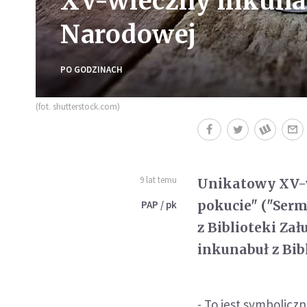
XV-wieczny inkunabu
Narodowej
PO GODZINACH
(fot. shutterstock.com)
9 lat temu
Unikatowy XV-w
pokucie" ("Serm
PAP / pk
z Biblioteki Zał
inkunabuł z Bib
- To jest symbolicz