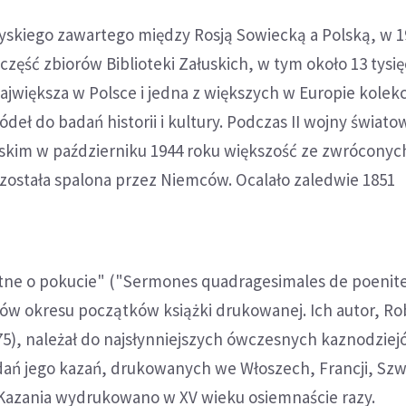
yskiego zawartego między Rosją Sowiecką a Polską, w 1
 część zbiorów Biblioteki Załuskich, w tym około 13 tysi
największa w Polsce i jedna z większych w Europie kolekc
deł do badań historii i kultury. Podczas II wojny świato
kim w październiku 1944 roku większość ze zwróconyc
 została spalona przez Niemców. Ocalało zaledwie 1851
tne o pokucie" ("Sermones quadragesimales de poenite
rów okresu początków książki drukowanej. Ich autor, Ro
75), należał do najsłynniejszych ówczesnych kaznodziej
ań jego kazań, drukowanych we Włoszech, Francji, Szwa
. Kazania wydrukowano w XV wieku osiemnaście razy.