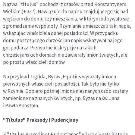
Nazwa "títulus" pochodzi z czasów przed Konstantynem
Wielkim (+ 337). Nawiązuje do napisu znajdującego się nad
wejściem do domu czy mieszkania, w którym odbywało się
zgromadzenie wspólnoty. Rzymianie umieszczali taki napis,
wskazując właściciela danej posiadłości. W przypadku
domu goszczącego chrześcijan napis wskazywał na jego
gospodarza. Pierwotne inskrypcje na takich
chrześcijańskich domach nie zawierały imion świętych, ale
po prostu właścicieli domów.
Na przykład Tigrida, Byzas, Equitius wyrażały imiona
pierwotnych właścicieli posiadłości. Tak było nie tylko
w Rzymie. Dopiero później imiona nieznanych osób zostały
zamienione na znanych świętych, np. Byzas na św. Jana
i Pawła Apostoła.
"Títulus" Praksedy i Pudencjany
Z "titulus Praxedis et Pudentianae" wiąże się cała historia