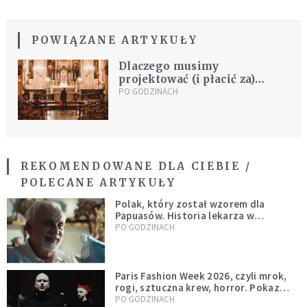
POWIĄZANE ARTYKUŁY
Dlaczego musimy
projektować (i płacić za)
piękne kościoły? [WYWIAD]
PO GODZINACH
REKOMENDOWANE DLA CIEBIE /
POLECANE ARTYKUŁY
Polak, który został wzorem dla
Papuasów. Historia lekarza w
sutannie, który uleczył dżunglę
PO GODZINACH
Paris Fashion Week 2026, czyli mrok,
rogi, sztuczna krew, horror. Pokaz
mody czy fascynacja diabłem?
PO GODZINACH