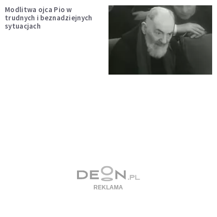
Modlitwa ojca Pio w
trudnych i beznadziejnych
sytuacjach