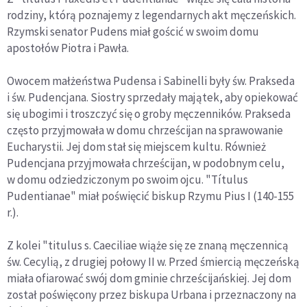
rodziny, którą poznajemy z legendarnych akt męczeńskich.
Rzymski senator Pudens miał gościć w swoim domu
apostołów Piotra i Pawła.
Owocem małżeństwa Pudensa i Sabinelli były św. Prakseda
i św. Pudencjana. Siostry sprzedały majątek, aby opiekować
się ubogimi i troszczyć się o groby męczenników. Prakseda
często przyjmowała w domu chrześcijan na sprawowanie
Eucharystii. Jej dom stał się miejscem kultu. Również
Pudencjana przyjmowała chrześcijan, w podobnym celu,
w domu odziedziczonym po swoim ojcu. "Títulus
Pudentianae" miał poświęcić biskup Rzymu Pius I (140-155
r.).
Z kolei "titulus s. Caeciliae wiąże się ze znaną męczennicą
św. Cecylią, z drugiej połowy II w. Przed śmiercią męczeńską
miała ofiarować swój dom gminie chrześcijańskiej. Jej dom
został poświęcony przez biskupa Urbana i przeznaczony na