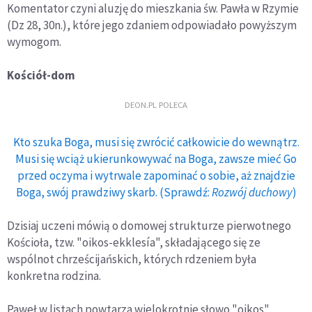
Komentator czyni aluzję do mieszkania św. Pawła w Rzymie
(Dz 28, 30n.), które jego zdaniem odpowiadało powyższym
wymogom.
Kościół-dom
DEON.PL POLECA
Kto szuka Boga, musi się zwrócić całkowicie do wewnątrz.
Musi się wciąż ukierunkowywać na Boga, zawsze mieć Go
przed oczyma i wytrwale zapominać o sobie, aż znajdzie
Boga, swój prawdziwy skarb. (Sprawdź:
Rozwój duchowy
)
Dzisiaj uczeni mówią o domowej strukturze pierwotnego
Kościoła, tzw. "oikos-ekklesía", składającego się ze
wspólnot chrześcijańskich, których rdzeniem była
konkretna rodzina.
Paweł w listach powtarza wielokrotnie słowo "oikos"