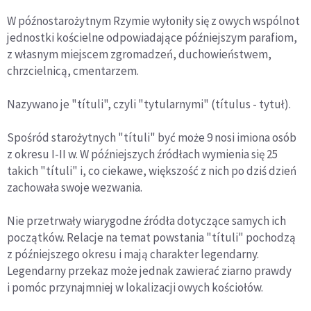
W późnostarożytnym Rzymie wyłoniły się z owych wspólnot
jednostki kościelne odpowiadające późniejszym parafiom,
z własnym miejscem zgromadzeń, duchowieństwem,
chrzcielnicą, cmentarzem.
Nazywano je "títuli", czyli "tytularnymi" (títulus - tytuł).
Spośród starożytnych "títuli" być może 9 nosi imiona osób
z okresu I-II w. W późniejszych źródłach wymienia się 25
takich "títuli" i, co ciekawe, większość z nich po dziś dzień
zachowała swoje wezwania.
Nie przetrwały wiarygodne źródła dotyczące samych ich
początków. Relacje na temat powstania "títuli" pochodzą
z późniejszego okresu i mają charakter legendarny.
Legendarny przekaz może jednak zawierać ziarno prawdy
i pomóc przynajmniej w lokalizacji owych kościołów.