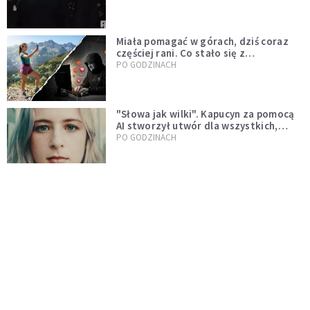
Miała pomagać w górach, dziś coraz
częściej rani. Co stało się z
Tatromaniakami?
PO GODZINACH
"Słowa jak wilki". Kapucyn za pomocą
AI stworzył utwór dla wszystkich,
którzy doświadczają hejtu
PO GODZINACH
"Zimni ogrodnicy". Co jest przyczyną
majowego ochłodzenia?
NAUKA I TECHNOLOGIA
Wiktor rekordzistą systemu
kaucyjnego. 15-latek zebrał ponad 7
tys. butelek i puszek
ŚWIAT