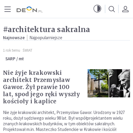
Przejdź do menu głównego
Przejdź do treści
#architektura sakralna
Najnowsze
Najpopularniejsze
1 rok temu
ŚWIAT
SARP / mł
Nie żyje krakowski
architekt Przemysław
Gawor. Żył prawie 100
lat, spod jego ręki wyszły
kościoły i kaplice
Nie żyje krakowski architekt, Przemysław Gawor. Urodzony w 1927
roku, dożył sędziwego wieku 98 lat. Był współprojektantem wielu
znanych krakowskich budynków, w tym obiektów sakralnych.
Projektował m.in. Miasteczko Studenckie w Krakowie i kościół