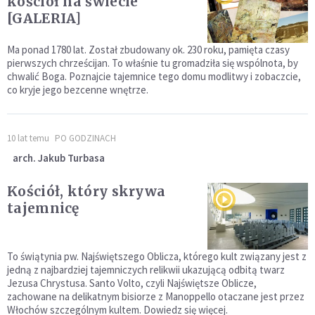
kościół na świecie
[GALERIA]
Ma ponad 1780 lat. Został zbudowany ok. 230 roku, pamięta czasy
pierwszych chrześcijan. To właśnie tu gromadziła się wspólnota, by
chwalić Boga. Poznajcie tajemnice tego domu modlitwy i zobaczcie,
co kryje jego bezcenne wnętrze.
10 lat temu
PO GODZINACH
arch. Jakub Turbasa
Kościół, który skrywa
tajemnicę
To świątynia pw. Najświętszego Oblicza, którego kult związany jest z
jedną z najbardziej tajemniczych relikwii ukazującą odbitą twarz
Jezusa Chrystusa. Santo Volto, czyli Najświętsze Oblicze,
zachowane na delikatnym bisiorze z Manoppello otaczane jest przez
Włochów szczególnym kultem. Dowiedz się więcej.