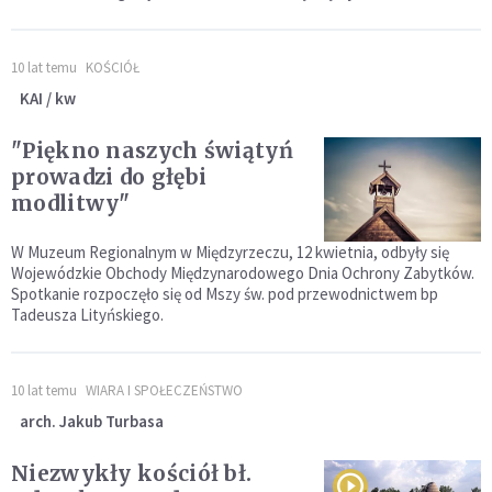
10 lat temu
KOŚCIÓŁ
KAI / kw
"Piękno naszych świątyń
prowadzi do głębi
modlitwy"
W Muzeum Regionalnym w Międzyrzeczu, 12 kwietnia, odbyły się
Wojewódzkie Obchody Międzynarodowego Dnia Ochrony Zabytków.
Spotkanie rozpoczęło się od Mszy św. pod przewodnictwem bp
Tadeusza Lityńskiego.
10 lat temu
WIARA I SPOŁECZEŃSTWO
arch. Jakub Turbasa
Niezwykły kościół bł.