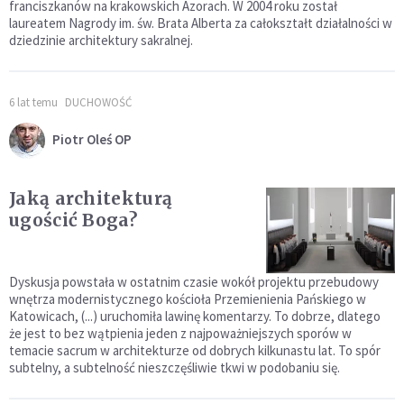
franciszkanów na krakowskich Azorach. W 2004 roku został
laureatem Nagrody im. św. Brata Alberta za całokształt działalności w
dziedzinie architektury sakralnej.
6 lat temu
DUCHOWOŚĆ
Piotr Oleś OP
Jaką architekturą
ugościć Boga?
Dyskusja powstała w ostatnim czasie wokół projektu przebudowy
wnętrza modernistycznego kościoła Przemienienia Pańskiego w
Katowicach, (...) uruchomiła lawinę komentarzy. To dobrze, dlatego
że jest to bez wątpienia jeden z najpoważniejszych sporów w
temacie sacrum w architekturze od dobrych kilkunastu lat. To spór
subtelny, a subtelność nieszczęśliwie tkwi w podobaniu się.