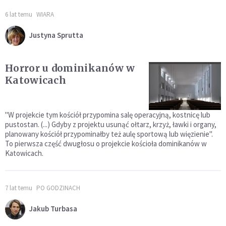
6 lat temu
WIARA
Justyna Sprutta
Horror u dominikanów w
Katowicach
"W projekcie tym kościół przypomina salę operacyjną, kostnicę lub
pustostan. (...) Gdyby z projektu usunąć ołtarz, krzyż, ławki i organy,
planowany kościół przypominałby też aulę sportową lub więzienie".
To pierwsza część dwugłosu o projekcie kościoła dominikanów w
Katowicach.
7 lat temu
PO GODZINACH
Jakub Turbasa