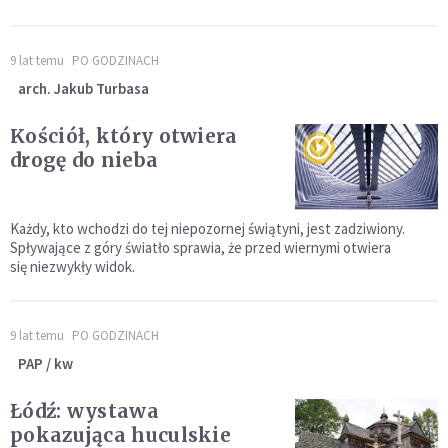
9 lat temu
PO GODZINACH
arch. Jakub Turbasa
Kościół, który otwiera
drogę do nieba
Każdy, kto wchodzi do tej niepozornej świątyni, jest zadziwiony.
Spływające z góry światło sprawia, że przed wiernymi otwiera
się niezwykły widok.
9 lat temu
PO GODZINACH
PAP / kw
Łódź: wystawa
pokazująca huculskie