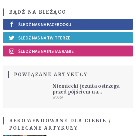
BĄDŹ NA BIEŻĄCO
ŚLEDŹ NAS NA FACEBOOKU
ŚLEDŹ NAS NA TWITTERZE
ŚLEDŹ NAS NA INSTAGRAMIE
POWIĄZANE ARTYKUŁY
Niemiecki jezuita ostrzega
przed pójściem na
kompromis z duchem czasu
WIARA
REKOMENDOWANE DLA CIEBIE /
POLECANE ARTYKUŁY