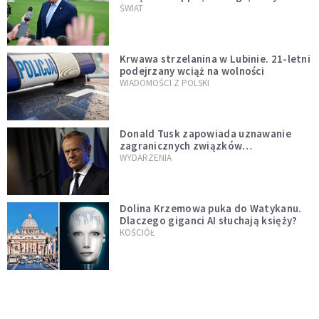
Muska
ŚWIAT
Krwawa strzelanina w Lubinie. 21-letni
podejrzany wciąż na wolności
WIADOMOŚCI Z POLSKI
Donald Tusk zapowiada uznawanie
zagranicznych związków
jednopłciowych. "Państwo oblało ten
WYDARZENIA
test"
Dolina Krzemowa puka do Watykanu.
Dlaczego giganci AI słuchają księży?
KOŚCIÓŁ