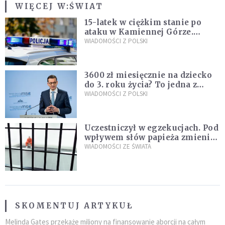
WIĘCEJ W:
ŚWIAT
15-latek w ciężkim stanie po
ataku w Kamiennej Górze.
Policja zatrzymała dwóch
WIADOMOŚCI Z POLSKI
nastolatków
3600 zł miesięcznie na dziecko
do 3. roku życia? To jedna z
propozycji programu "Rozwój
WIADOMOŚCI Z POLSKI
Plus"
Uczestniczył w egzekucjach. Pod
wpływem słów papieża zmienił
zdanie
WIADOMOŚCI ZE ŚWIATA
SKOMENTUJ ARTYKUŁ
Melinda Gates przekaże miliony na finansowanie aborcji na całym