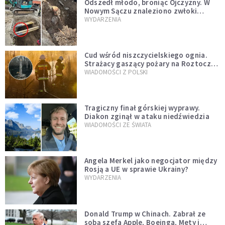
Odszedł młodo, broniąc Ojczyzny. W
Nowym Sączu znaleziono zwłoki
mężczyzny z czasów potopu
WYDARZENIA
szwedzkiego
Cud wśród niszczycielskiego ognia.
Strażacy gaszący pożary na Roztoczu
opublikowali niezwykłe zdjęcie
WIADOMOŚCI Z POLSKI
Tragiczny finał górskiej wyprawy.
Diakon zginął w ataku niedźwiedzia
WIADOMOŚCI ZE ŚWIATA
Angela Merkel jako negocjator między
Rosją a UE w sprawie Ukrainy?
WYDARZENIA
Donald Trump w Chinach. Zabrał ze
sobą szefa Apple, Boeinga, Mety i