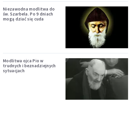
Niezawodna modlitwa do
św. Szarbela. Po 9 dniach
mogą dziać się cuda
Modlitwa ojca Pio w
trudnych i beznadziejnych
sytuacjach