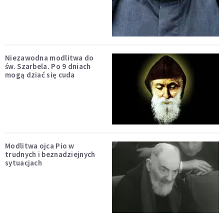
Niezawodna modlitwa do
św. Szarbela. Po 9 dniach
mogą dziać się cuda
Modlitwa ojca Pio w
trudnych i beznadziejnych
sytuacjach