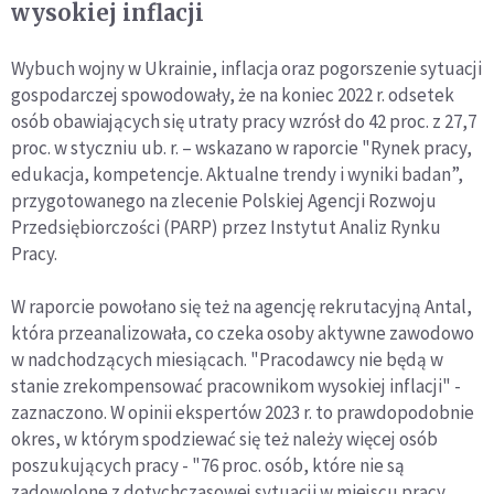
wysokiej inflacji
Wybuch wojny w Ukrainie, inflacja oraz pogorszenie sytuacji
gospodarczej spowodowały, że na koniec 2022 r. odsetek
osób obawiających się utraty pracy wzrósł do 42 proc. z 27,7
proc. w styczniu ub. r. – wskazano w raporcie "Rynek pracy,
edukacja, kompetencje. Aktualne trendy i wyniki badan”,
przygotowanego na zlecenie Polskiej Agencji Rozwoju
Przedsiębiorczości (PARP) przez Instytut Analiz Rynku
Pracy.
W raporcie powołano się też na agencję rekrutacyjną Antal,
która przeanalizowała, co czeka osoby aktywne zawodowo
w nadchodzących miesiącach. "Pracodawcy nie będą w
stanie zrekompensować pracownikom wysokiej inflacji" -
zaznaczono. W opinii ekspertów 2023 r. to prawdopodobnie
okres, w którym spodziewać się też należy więcej osób
poszukujących pracy - "76 proc. osób, które nie są
zadowolone z dotychczasowej sytuacji w miejscu pracy,