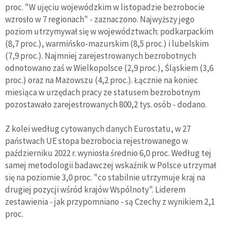
proc. "W ujęciu wojewódzkim w listopadzie bezrobocie
wzrosło w 7 regionach" - zaznaczono. Najwyższy jego
poziom utrzymywał się w województwach: podkarpackim
(8,7 proc.), warmińsko-mazurskim (8,5 proc.) i lubelskim
(7,9 proc.). Najmniej zarejestrowanych bezrobotnych
odnotowano zaś w Wielkopolsce (2,9 proc.), Śląskiem (3,6
proc.) oraz na Mazowszu (4,2 proc.). Łącznie na koniec
miesiąca w urzędach pracy ze statusem bezrobotnym
pozostawało zarejestrowanych 800,2 tys. osób - dodano.
Z kolei według cytowanych danych Eurostatu, w 27
państwach UE stopa bezrobocia rejestrowanego w
październiku 2022 r. wyniosła średnio 6,0 proc. Według tej
samej metodologii badawczej wskaźnik w Polsce utrzymał
się na poziomie 3,0 proc. "co stabilnie utrzymuje kraj na
drugiej pozycji wśród krajów Wspólnoty". Liderem
zestawienia - jak przypomniano - są Czechy z wynikiem 2,1
proc.