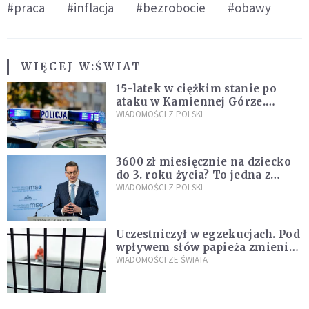
#praca
#inflacja
#bezrobocie
#obawy
WIĘCEJ W:
ŚWIAT
15-latek w ciężkim stanie po
ataku w Kamiennej Górze.
Policja zatrzymała dwóch
WIADOMOŚCI Z POLSKI
nastolatków
3600 zł miesięcznie na dziecko
do 3. roku życia? To jedna z
propozycji programu "Rozwój
WIADOMOŚCI Z POLSKI
Plus"
Uczestniczył w egzekucjach. Pod
wpływem słów papieża zmienił
zdanie
WIADOMOŚCI ZE ŚWIATA