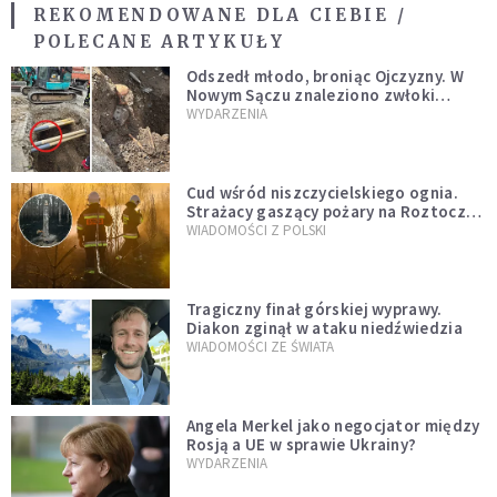
REKOMENDOWANE DLA CIEBIE /
POLECANE ARTYKUŁY
Odszedł młodo, broniąc Ojczyzny. W
Nowym Sączu znaleziono zwłoki
mężczyzny z czasów potopu
WYDARZENIA
szwedzkiego
Cud wśród niszczycielskiego ognia.
Strażacy gaszący pożary na Roztoczu
opublikowali niezwykłe zdjęcie
WIADOMOŚCI Z POLSKI
Tragiczny finał górskiej wyprawy.
Diakon zginął w ataku niedźwiedzia
WIADOMOŚCI ZE ŚWIATA
Angela Merkel jako negocjator między
Rosją a UE w sprawie Ukrainy?
WYDARZENIA