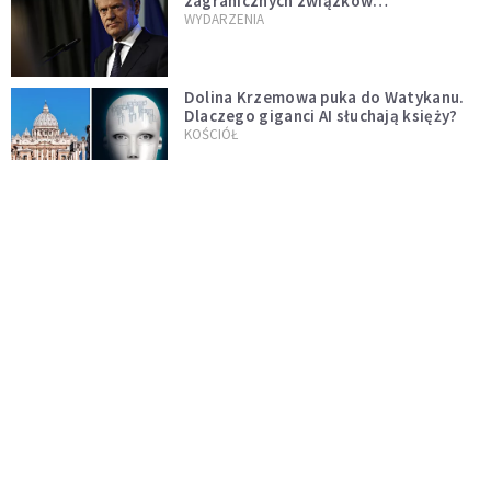
zagranicznych związków
jednopłciowych. "Państwo oblało ten
WYDARZENIA
test"
Dolina Krzemowa puka do Watykanu.
Dlaczego giganci AI słuchają księży?
KOŚCIÓŁ