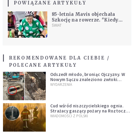
POWIĄZANE ARTYKUŁY
85-letnia Mavis objechała
Szkocję na rowerze. "Kiedy
zmarły moje dzieci, nie
ŚWIAT
wiedziałam, co robić"
REKOMENDOWANE DLA CIEBIE /
POLECANE ARTYKUŁY
Odszedł młodo, broniąc Ojczyzny. W
Nowym Sączu znaleziono zwłoki
mężczyzny z czasów potopu
WYDARZENIA
szwedzkiego
Cud wśród niszczycielskiego ognia.
Strażacy gaszący pożary na Roztoczu
opublikowali niezwykłe zdjęcie
WIADOMOŚCI Z POLSKI