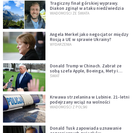
Tragiczny finał górskiej wyprawy.
Diakon zginął w ataku niedźwiedzia
WIADOMOŚCI ZE ŚWIATA
Angela Merkel jako negocjator między
Rosją a UE w sprawie Ukrainy?
WYDARZENIA
Donald Trump w Chinach. Zabrał ze
sobą szefa Apple, Boeinga, Mety i
Muska
ŚWIAT
Krwawa strzelanina w Lubinie. 21-letni
podejrzany wciąż na wolności
WIADOMOŚCI Z POLSKI
Donald Tusk zapowiada uznawanie