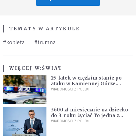
TEMATY W ARTYKULE
#kobieta
#trumna
WIĘCEJ W:
ŚWIAT
15-latek w ciężkim stanie po
ataku w Kamiennej Górze.
Policja zatrzymała dwóch
WIADOMOŚCI Z POLSKI
nastolatków
3600 zł miesięcznie na dziecko
do 3. roku życia? To jedna z
propozycji programu "Rozwój
WIADOMOŚCI Z POLSKI
Plus"