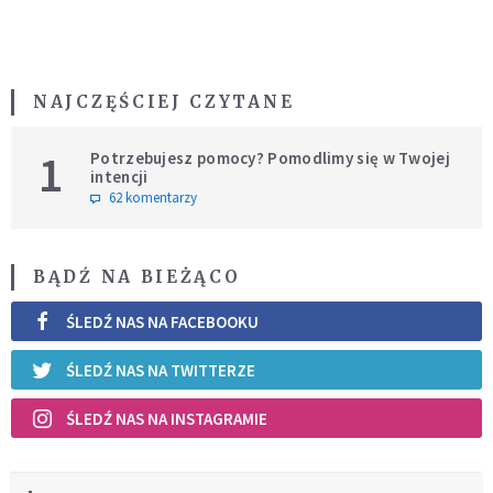
NAJCZĘŚCIEJ CZYTANE
1
Potrzebujesz pomocy? Pomodlimy się w Twojej
intencji
62 komentarzy
BĄDŹ NA BIEŻĄCO
ŚLEDŹ NAS NA FACEBOOKU
ŚLEDŹ NAS NA TWITTERZE
ŚLEDŹ NAS NA INSTAGRAMIE