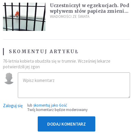
Uczestniczył w egzekucjach. Pod
wpływem słów papieża zmienił
zdanie
WIADOMOŚCI ZE ŚWIATA
SKOMENTUJ ARTYKUŁ
76-letnia kobieta obudziła się w trumnie. Wcześniej lekarze
potwierdzili jej zgon
Zaloguj się
lub
skomentuj jako Gość
Twój komentarz będzie moderowany
DODAJ KOMENTARZ