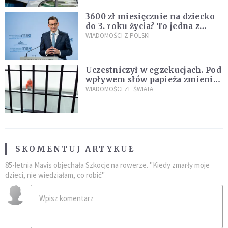
3600 zł miesięcznie na dziecko
do 3. roku życia? To jedna z
propozycji programu "Rozwój
WIADOMOŚCI Z POLSKI
Plus"
Uczestniczył w egzekucjach. Pod
wpływem słów papieża zmienił
zdanie
WIADOMOŚCI ZE ŚWIATA
SKOMENTUJ ARTYKUŁ
85-letnia Mavis objechała Szkocję na rowerze. "Kiedy zmarły moje
dzieci, nie wiedziałam, co robić"