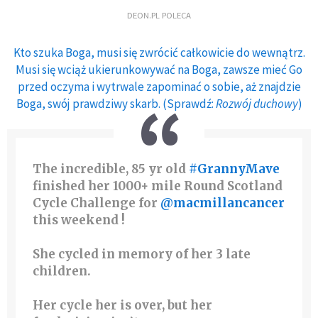
DEON.PL POLECA
Kto szuka Boga, musi się zwrócić całkowicie do wewnątrz.
Musi się wciąż ukierunkowywać na Boga, zawsze mieć Go
przed oczyma i wytrwale zapominać o sobie, aż znajdzie
Boga, swój prawdziwy skarb. (Sprawdź:
Rozwój duchowy
)
The incredible, 85 yr old
#GrannyMave
finished her 1000+ mile Round Scotland
Cycle Challenge for
@macmillancancer
this weekend ‍️!
She cycled in memory of her 3 late
children.
Her cycle her is over, but her