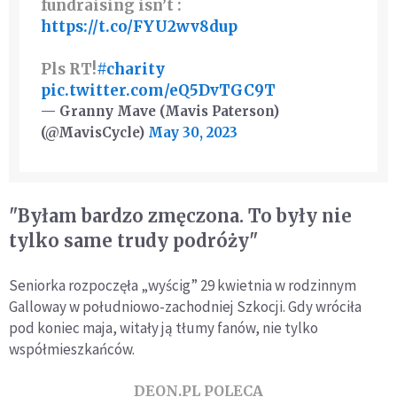
fundraising isn’t :
https://t.co/FYU2wv8dup
Pls RT!
#charity
pic.twitter.com/eQ5DvTGC9T
— Granny Mave (Mavis Paterson)
(@MavisCycle)
May 30, 2023
"Byłam bardzo zmęczona. To były nie
tylko same trudy podróży"
Seniorka rozpoczęła „wyścig” 29 kwietnia w rodzinnym
Galloway w południowo-zachodniej Szkocji. Gdy wróciła
pod koniec maja, witały ją tłumy fanów, nie tylko
współmieszkańców.
DEON.PL POLECA