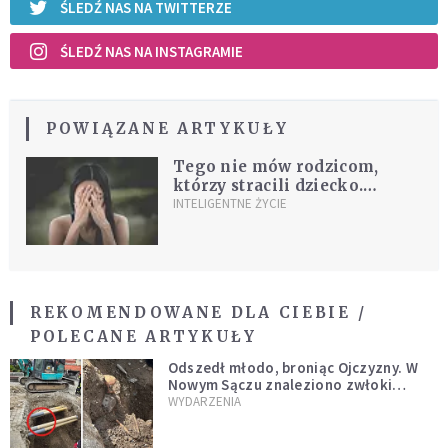
ŚLEDŹ NAS NA TWITTERZE
ŚLEDŹ NAS NA INSTAGRAMIE
POWIĄZANE ARTYKUŁY
Tego nie mów rodzicom,
którzy stracili dziecko.
Dodatkowo ich zranisz
INTELIGENTNE ŻYCIE
REKOMENDOWANE DLA CIEBIE /
POLECANE ARTYKUŁY
Odszedł młodo, broniąc Ojczyzny. W
Nowym Sączu znaleziono zwłoki
mężczyzny z czasów potopu
WYDARZENIA
szwedzkiego