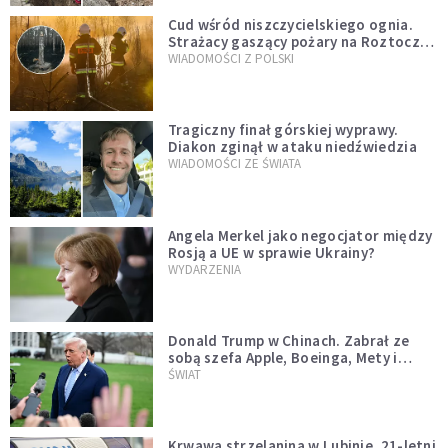
Cud wśród niszczycielskiego ognia.
Strażacy gaszący pożary na Roztoczu
opublikowali niezwykłe zdjęcie
WIADOMOŚCI Z POLSKI
Tragiczny finał górskiej wyprawy.
Diakon zginął w ataku niedźwiedzia
WIADOMOŚCI ZE ŚWIATA
Angela Merkel jako negocjator między
Rosją a UE w sprawie Ukrainy?
WYDARZENIA
Donald Trump w Chinach. Zabrał ze
sobą szefa Apple, Boeinga, Mety i
Muska
ŚWIAT
Krwawa strzelanina w Lubinie. 21-letni