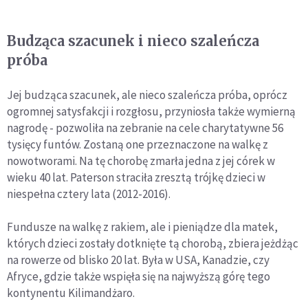
Budząca szacunek i nieco szaleńcza
próba
Jej budząca szacunek, ale nieco szaleńcza próba, oprócz
ogromnej satysfakcji i rozgłosu, przyniosła także wymierną
nagrodę - pozwoliła na zebranie na cele charytatywne 56
tysięcy funtów. Zostaną one przeznaczone na walkę z
nowotworami. Na tę chorobę zmarła jedna z jej córek w
wieku 40 lat. Paterson straciła zresztą trójkę dzieci w
niespełna cztery lata (2012-2016).
Fundusze na walkę z rakiem, ale i pieniądze dla matek,
których dzieci zostały dotknięte tą chorobą, zbiera jeżdżąc
na rowerze od blisko 20 lat. Była w USA, Kanadzie, czy
Afryce, gdzie także wspięła się na najwyższą górę tego
kontynentu Kilimandżaro.