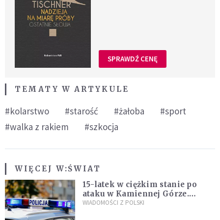
SPRAWDŹ CENĘ
TEMATY W ARTYKULE
#kolarstwo
#starość
#żałoba
#sport
#walka z rakiem
#szkocja
WIĘCEJ W:
ŚWIAT
15-latek w ciężkim stanie po
ataku w Kamiennej Górze.
Policja zatrzymała dwóch
WIADOMOŚCI Z POLSKI
nastolatków