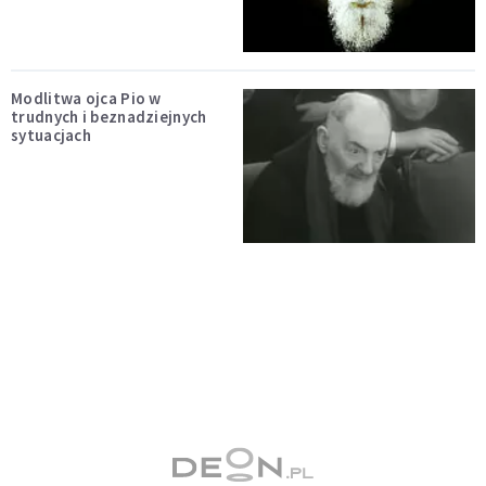
Modlitwa ojca Pio w
trudnych i beznadziejnych
sytuacjach