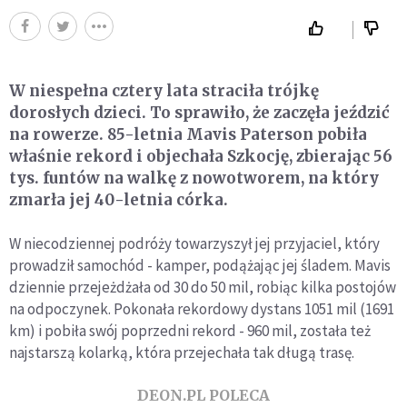
W niespełna cztery lata straciła trójkę
dorosłych dzieci. To sprawiło, że zaczęła jeździć
na rowerze. 85-letnia Mavis Paterson pobiła
właśnie rekord i objechała Szkocję, zbierając 56
tys. funtów na walkę z nowotworem, na który
zmarła jej 40-letnia córka.
W niecodziennej podróży towarzyszył jej przyjaciel, który
prowadził samochód - kamper, podążając jej śladem. Mavis
dziennie przejeżdżała od 30 do 50 mil, robiąc kilka postojów
na odpoczynek. Pokonała rekordowy dystans 1051 mil (1691
km) i pobiła swój poprzedni rekord - 960 mil, została też
najstarszą kolarką, która przejechała tak długą trasę.
DEON.PL POLECA