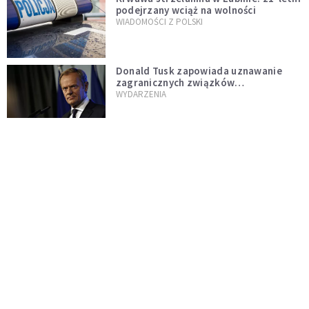
podejrzany wciąż na wolności
WIADOMOŚCI Z POLSKI
Donald Tusk zapowiada uznawanie
zagranicznych związków
jednopłciowych. "Państwo oblało ten
WYDARZENIA
test"
Dolina Krzemowa puka do Watykanu.
Dlaczego giganci AI słuchają księży?
KOŚCIÓŁ