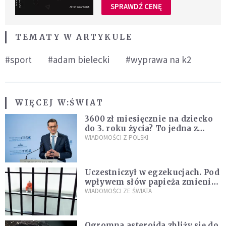
SPRAWDŹ CENĘ
TEMATY W ARTYKULE
#sport
#adam bielecki
#wyprawa na k2
WIĘCEJ W:
ŚWIAT
3600 zł miesięcznie na dziecko
do 3. roku życia? To jedna z
propozycji programu "Rozwój
WIADOMOŚCI Z POLSKI
Plus"
Uczestniczył w egzekucjach. Pod
wpływem słów papieża zmienił
zdanie
WIADOMOŚCI ZE ŚWIATA
Ogromna asteroida zbliży się do