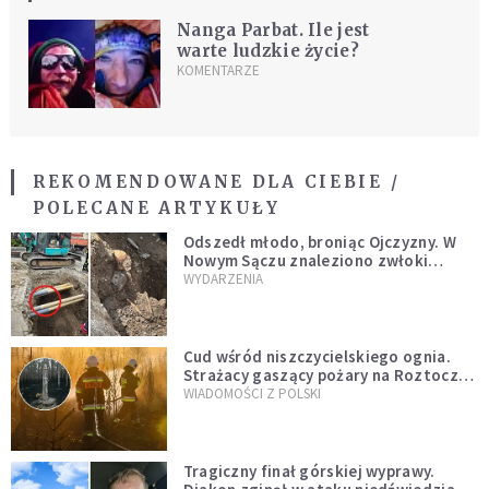
Nanga Parbat. Ile jest
warte ludzkie życie?
KOMENTARZE
REKOMENDOWANE DLA CIEBIE /
POLECANE ARTYKUŁY
Odszedł młodo, broniąc Ojczyzny. W
Nowym Sączu znaleziono zwłoki
mężczyzny z czasów potopu
WYDARZENIA
szwedzkiego
Cud wśród niszczycielskiego ognia.
Strażacy gaszący pożary na Roztoczu
opublikowali niezwykłe zdjęcie
WIADOMOŚCI Z POLSKI
Tragiczny finał górskiej wyprawy.