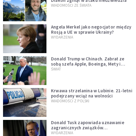
Diakon zginął w ataku niedźwiedzia
WIADOMOŚCI ZE ŚWIATA
Angela Merkel jako negocjator między
Rosją a UE w sprawie Ukrainy?
WYDARZENIA
Donald Trump w Chinach. Zabrał ze
sobą szefa Apple, Boeinga, Mety i
Muska
ŚWIAT
Krwawa strzelanina w Lubinie. 21-letni
podejrzany wciąż na wolności
WIADOMOŚCI Z POLSKI
Donald Tusk zapowiada uznawanie
zagranicznych związków
jednopłciowych. "Państwo oblało ten
WYDARZENIA