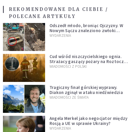
REKOMENDOWANE DLA CIEBIE /
POLECANE ARTYKUŁY
Odszedł młodo, broniąc Ojczyzny. W
Nowym Sączu znaleziono zwłoki
mężczyzny z czasów potopu
WYDARZENIA
szwedzkiego
Cud wśród niszczycielskiego ognia.
Strażacy gaszący pożary na Roztoczu
opublikowali niezwykłe zdjęcie
WIADOMOŚCI Z POLSKI
Tragiczny finał górskiej wyprawy.
Diakon zginął w ataku niedźwiedzia
WIADOMOŚCI ZE ŚWIATA
Angela Merkel jako negocjator między
Rosją a UE w sprawie Ukrainy?
WYDARZENIA