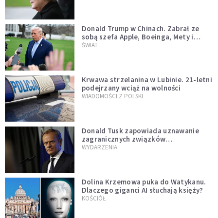
Donald Trump w Chinach. Zabrał ze
sobą szefa Apple, Boeinga, Mety i
Muska
ŚWIAT
Krwawa strzelanina w Lubinie. 21-letni
podejrzany wciąż na wolności
WIADOMOŚCI Z POLSKI
Donald Tusk zapowiada uznawanie
zagranicznych związków
jednopłciowych. "Państwo oblało ten
WYDARZENIA
test"
Dolina Krzemowa puka do Watykanu.
Dlaczego giganci AI słuchają księży?
KOŚCIÓŁ