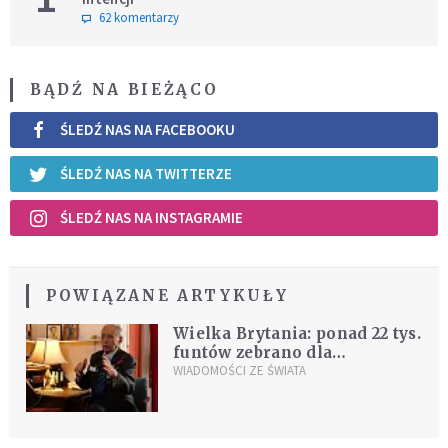
62 komentarzy
BĄDŹ NA BIEŻĄCO
ŚLEDŹ NAS NA FACEBOOKU
ŚLEDŹ NAS NA TWITTERZE
ŚLEDŹ NAS NA INSTAGRAMIE
POWIĄZANE ARTYKUŁY
Wielka Brytania: ponad 22 tys.
funtów zebrano dla
okradzionego polskiego
WIADOMOŚCI ZE ŚWIATA
weterana