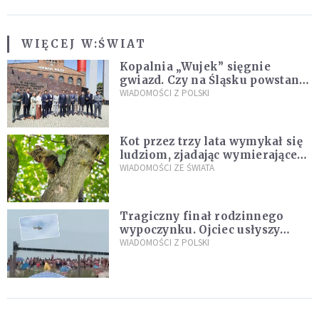
WIĘCEJ W:
ŚWIAT
Kopalnia „Wujek” sięgnie
gwiazd. Czy na Śląsku powstanie
„Dolina Krzemowa”?
WIADOMOŚCI Z POLSKI
Kot przez trzy lata wymykał się
ludziom, zjadając wymierające
kaczki. W końcu popełnił
WIADOMOŚCI ZE ŚWIATA
fatalny błąd
Tragiczny finał rodzinnego
wypoczynku. Ojciec usłyszy
zarzuty
WIADOMOŚCI Z POLSKI