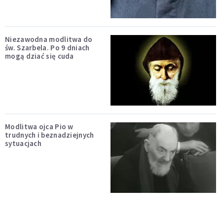
Niezawodna modlitwa do
św. Szarbela. Po 9 dniach
mogą dziać się cuda
Modlitwa ojca Pio w
trudnych i beznadziejnych
sytuacjach