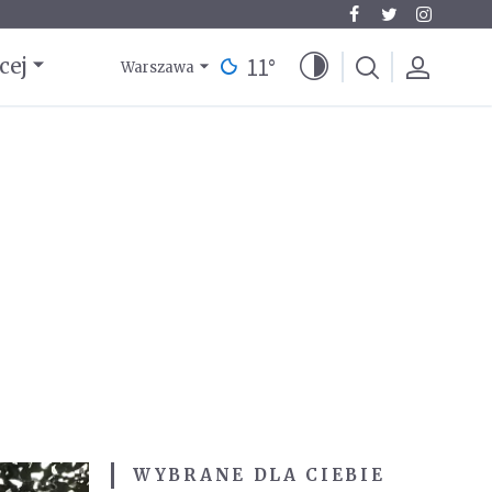
11
°
cej
Warszawa
WYBRANE DLA CIEBIE