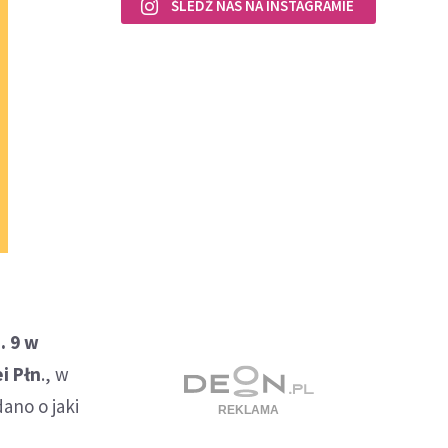
ŚLEDŹ NAS NA INSTAGRAMIE
. 9 w
i Płn
., w
ano o jaki