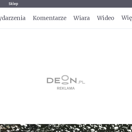
g
Sklep
Wię
darzenia
Komentarze
Wiara
Wideo