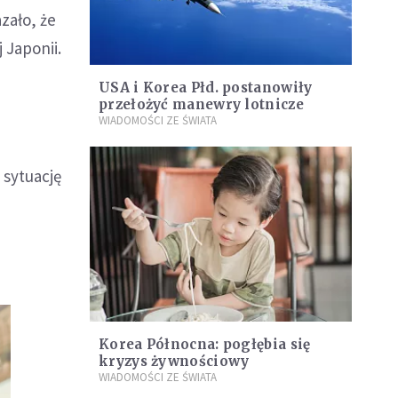
zało, że
 Japonii.
USA i Korea Płd. postanowiły
przełożyć manewry lotnicze
WIADOMOŚCI ZE ŚWIATA
 sytuację
Korea Północna: pogłębia się
kryzys żywnościowy
WIADOMOŚCI ZE ŚWIATA