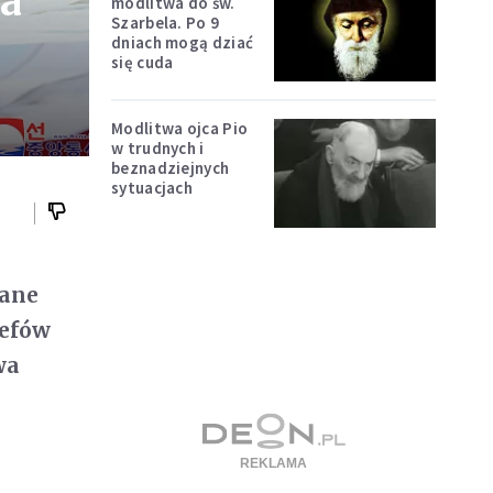
ła
modlitwa do św.
Szarbela. Po 9
dniach mogą dziać
się cuda
Modlitwa ojca Pio
w trudnych i
beznadziejnych
sytuacjach
wane
zefów
wa