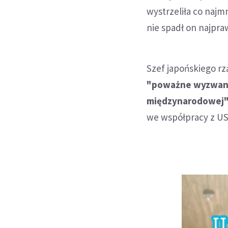
wystrzeliła co najm
nie spadł on najpr
Szef japońskiego r
"poważne wyzwanie 
międzynarodowej
we współpracy z USA