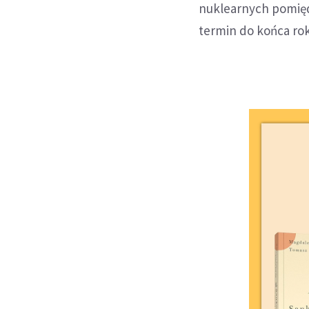
nuklearnych pomięd
termin do końca rok