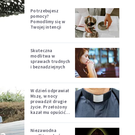
Potrzebujesz
pomocy?
Pomodlimy się w
Twojej intencji
Skuteczna
modlitwa w
sprawach trudnych
i beznadziejnych
W dzień odprawiał
Mszę, w nocy
prowadził drugie
życie. Przełożony
kazał mu opuścić
zakon
Niezawodna