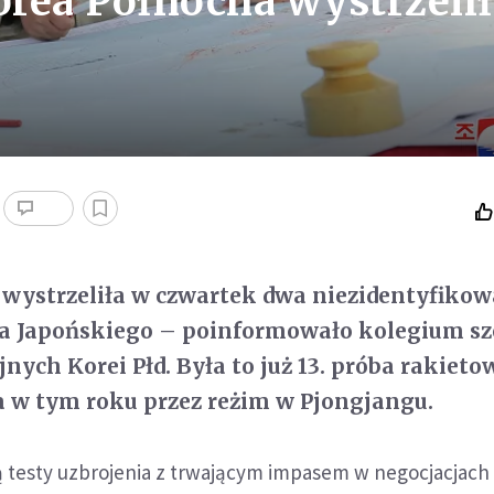
orea Północna wystrzeli
 wystrzeliła w czwartek dwa niezidentyfiko
za Japońskiego – poinformowało kolegium s
jnych Korei Płd. Była to już 13. próba rakieto
 w tym roku przez reżim w Pjongjangu.
 testy uzbrojenia z trwającym impasem w negocjacjach