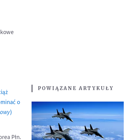
jskowe
POWIĄZANE ARTYKUŁY
ciąż
ominać o
howy
)
rea Płn.