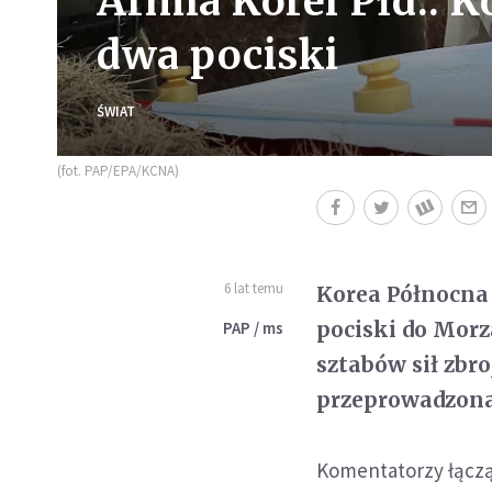
Armia Korei Płd.: K
dwa pociski
ŚWIAT
(fot. PAP/EPA/KCNA)
6 lat temu
Korea Północna
pociski do Mor
PAP / ms
sztabów sił zbro
przeprowadzona
Komentatorzy łączą