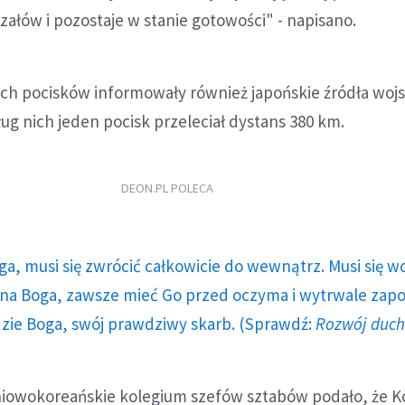
łów i pozostaje w stanie gotowości" - napisano.
ch pocisków informowały również japońskie źródła wo
ug nich jeden pocisk przeleciał dystans 380 km.
DEON.PL POLECA
ga, musi się zwrócić całkowicie do wewnątrz. Musi się w
a Boga, zawsze mieć Go przed oczyma i wytrwale zap
dzie Boga, swój prawdziwy skarb. (Sprawdź:
Rozwój duc
owokoreańskie kolegium szefów sztabów podało, że Ko