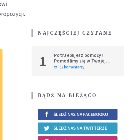
owi
ropozycji.
NAJCZĘŚCIEJ CZYTANE
Potrzebujesz pomocy?
1
Pomodlimy się w Twojej
intencji
62 komentarzy
BĄDŹ NA BIEŻĄCO
ŚLEDŹ NAS NA FACEBOOKU
ŚLEDŹ NAS NA TWITTERZE