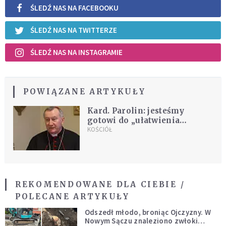
ŚLEDŹ NAS NA FACEBOOKU
ŚLEDŹ NAS NA TWITTERZE
ŚLEDŹ NAS NA INSTAGRAMIE
POWIĄZANE ARTYKUŁY
Kard. Parolin: jesteśmy
gotowi do „ułatwienia
dialogu” między Rosją a
KOŚCIÓŁ
Ukrainą
REKOMENDOWANE DLA CIEBIE /
POLECANE ARTYKUŁY
Odszedł młodo, broniąc Ojczyzny. W
Nowym Sączu znaleziono zwłoki