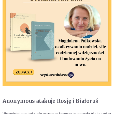
Anonymous atakuje Rosję i Białoruś
Wcześniej w niedzielę grupa ostrzegła i wezwała Alaksandra