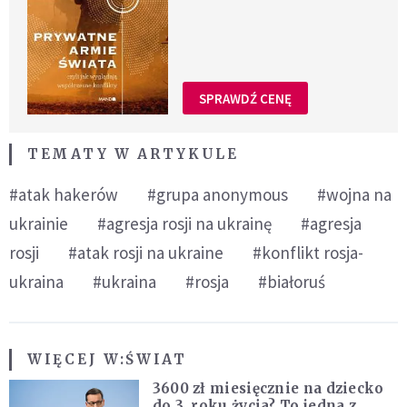
SPRAWDŹ CENĘ
TEMATY W ARTYKULE
#atak hakerów
#grupa anonymous
#wojna na
ukrainie
#agresja rosji na ukrainę
#agresja
rosji
#atak rosji na ukraine
#konflikt rosja-
ukraina
#ukraina
#rosja
#białoruś
WIĘCEJ W:
ŚWIAT
3600 zł miesięcznie na dziecko
do 3. roku życia? To jedna z