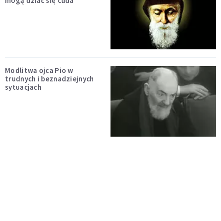
mogą dziać się cuda
Modlitwa ojca Pio w
trudnych i beznadziejnych
sytuacjach