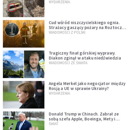
mężczyzny z czasów potopu
WYDARZENIA
szwedzkiego
Cud wśród niszczycielskiego ognia.
Strażacy gaszący pożary na Roztoczu
opublikowali niezwykłe zdjęcie
WIADOMOŚCI Z POLSKI
Tragiczny finał górskiej wyprawy.
Diakon zginął w ataku niedźwiedzia
WIADOMOŚCI ZE ŚWIATA
Angela Merkel jako negocjator między
Rosją a UE w sprawie Ukrainy?
WYDARZENIA
Donald Trump w Chinach. Zabrał ze
sobą szefa Apple, Boeinga, Mety i
Muska
ŚWIAT