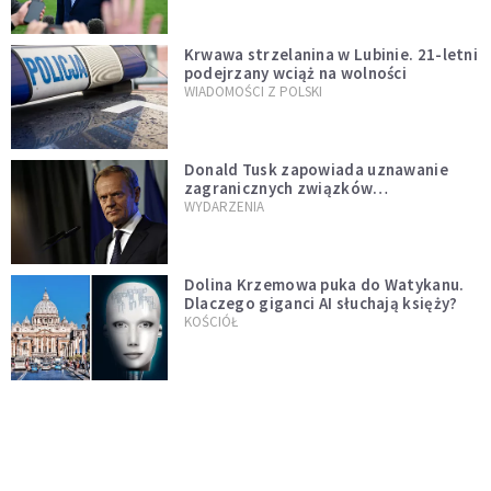
Krwawa strzelanina w Lubinie. 21-letni
podejrzany wciąż na wolności
WIADOMOŚCI Z POLSKI
Donald Tusk zapowiada uznawanie
zagranicznych związków
jednopłciowych. "Państwo oblało ten
WYDARZENIA
test"
Dolina Krzemowa puka do Watykanu.
Dlaczego giganci AI słuchają księży?
KOŚCIÓŁ