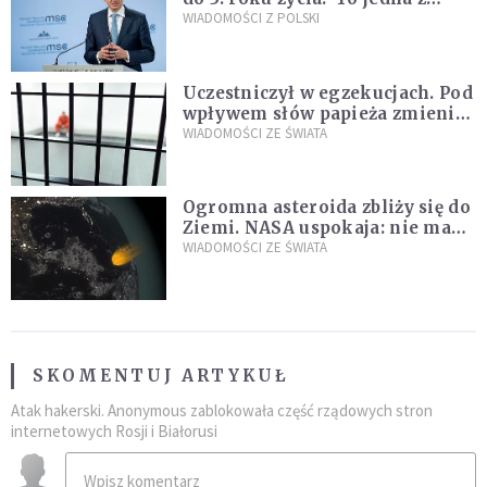
propozycji programu "Rozwój
WIADOMOŚCI Z POLSKI
Plus"
Uczestniczył w egzekucjach. Pod
wpływem słów papieża zmienił
zdanie
WIADOMOŚCI ZE ŚWIATA
Ogromna asteroida zbliży się do
Ziemi. NASA uspokaja: nie ma
zagrożenia
WIADOMOŚCI ZE ŚWIATA
SKOMENTUJ ARTYKUŁ
Atak hakerski. Anonymous zablokowała część rządowych stron
internetowych Rosji i Białorusi