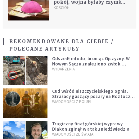
pokój, wojna byłaby czymś
strasznym
KOŚCIÓŁ
REKOMENDOWANE DLA CIEBIE /
POLECANE ARTYKUŁY
Odszedł młodo, broniąc Ojczyzny. W
Nowym Sączu znaleziono zwłoki
mężczyzny z czasów potopu
WYDARZENIA
szwedzkiego
Cud wśród niszczycielskiego ognia.
Strażacy gaszący pożary na Roztoczu
opublikowali niezwykłe zdjęcie
WIADOMOŚCI Z POLSKI
Tragiczny finał górskiej wyprawy.
Diakon zginął w ataku niedźwiedzia
WIADOMOŚCI ZE ŚWIATA