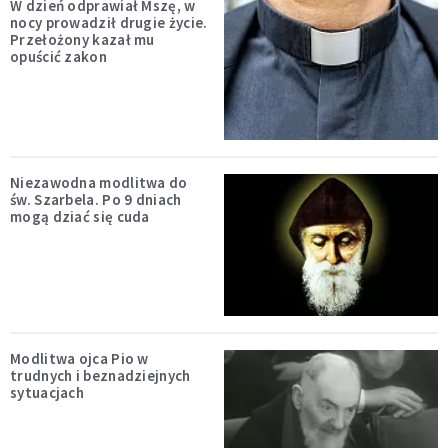
W dzień odprawiał Mszę, w
nocy prowadził drugie życie.
Przełożony kazał mu
opuścić zakon
Niezawodna modlitwa do
św. Szarbela. Po 9 dniach
mogą dziać się cuda
Modlitwa ojca Pio w
trudnych i beznadziejnych
sytuacjach