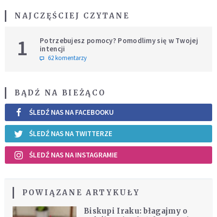
NAJCZĘŚCIEJ CZYTANE
1
Potrzebujesz pomocy? Pomodlimy się w Twojej
intencji
62 komentarzy
BĄDŹ NA BIEŻĄCO
ŚLEDŹ NAS NA FACEBOOKU
ŚLEDŹ NAS NA TWITTERZE
ŚLEDŹ NAS NA INSTAGRAMIE
POWIĄZANE ARTYKUŁY
Biskupi Iraku: błagajmy o