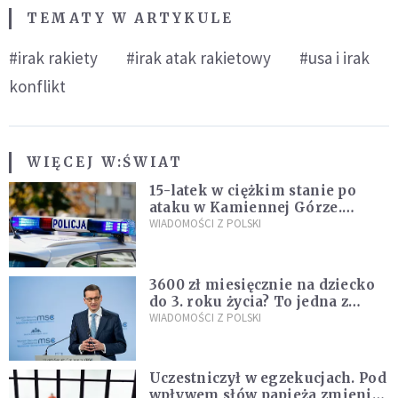
TEMATY W ARTYKULE
#irak rakiety
#irak atak rakietowy
#usa i irak
konflikt
WIĘCEJ W:
ŚWIAT
15-latek w ciężkim stanie po
ataku w Kamiennej Górze.
Policja zatrzymała dwóch
WIADOMOŚCI Z POLSKI
nastolatków
3600 zł miesięcznie na dziecko
do 3. roku życia? To jedna z
propozycji programu "Rozwój
WIADOMOŚCI Z POLSKI
Plus"
Uczestniczył w egzekucjach. Pod
wpływem słów papieża zmienił