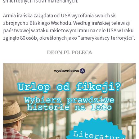
śmiertelnych i strat materialnych.
Armia irańska zażądała od USA wycofania swoich sił
zbrojnych z Bliskiego Wschodu. Według irańskiej telewizji
państwowej w ataku rakietowym Iranu na cele USA w Iraku
zginęło 80 osób, określonych jako "amerykańscy terroryści".
DEON.PL POLECA