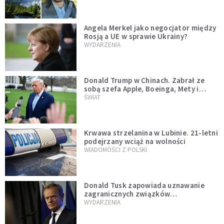
Angela Merkel jako negocjator między
Rosją a UE w sprawie Ukrainy?
WYDARZENIA
Donald Trump w Chinach. Zabrał ze
sobą szefa Apple, Boeinga, Mety i
Muska
ŚWIAT
Krwawa strzelanina w Lubinie. 21-letni
podejrzany wciąż na wolności
WIADOMOŚCI Z POLSKI
Donald Tusk zapowiada uznawanie
zagranicznych związków
jednopłciowych. "Państwo oblało ten
WYDARZENIA
test"