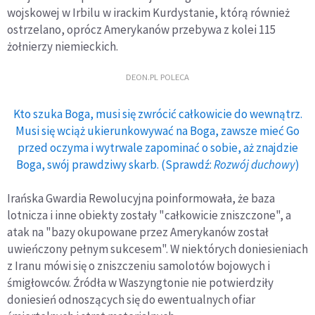
wojskowej w Irbilu w irackim Kurdystanie, którą również
ostrzelano, oprócz Amerykanów przebywa z kolei 115
żołnierzy niemieckich.
DEON.PL POLECA
Kto szuka Boga, musi się zwrócić całkowicie do wewnątrz.
Musi się wciąż ukierunkowywać na Boga, zawsze mieć Go
przed oczyma i wytrwale zapominać o sobie, aż znajdzie
Boga, swój prawdziwy skarb. (Sprawdź:
Rozwój duchowy
)
Irańska Gwardia Rewolucyjna poinformowała, że baza
lotnicza i inne obiekty zostały "całkowicie zniszczone", a
atak na "bazy okupowane przez Amerykanów został
uwieńczony pełnym sukcesem". W niektórych doniesieniach
z Iranu mówi się o zniszczeniu samolotów bojowych i
śmigłowców. Źródła w Waszyngtonie nie potwierdziły
doniesień odnoszących się do ewentualnych ofiar