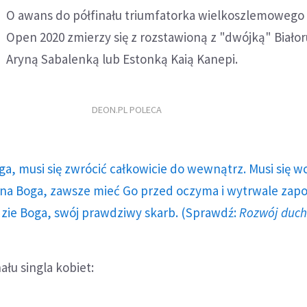
O awans do półfinału triumfatorka wielkoszlemowego
Open 2020 zmierzy się z rozstawioną z "dwójką" Biało
Aryną Sabalenką lub Estonką Kaią Kanepi.
DEON.PL POLECA
ga, musi się zwrócić całkowicie do wewnątrz. Musi się w
a Boga, zawsze mieć Go przed oczyma i wytrwale zap
dzie Boga, swój prawdziwy skarb. (Sprawdź:
Rozwój duc
ału singla kobiet: