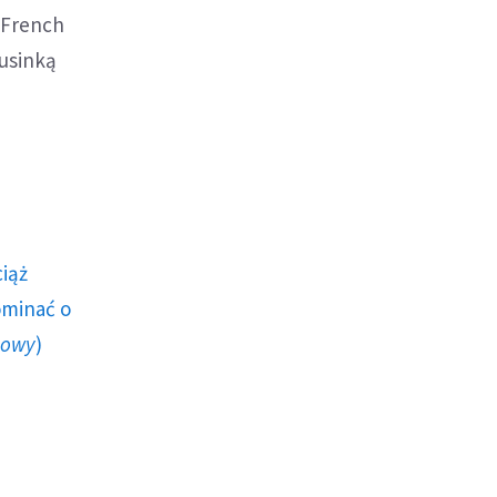
 French
rusinką
ciąż
ominać o
howy
)