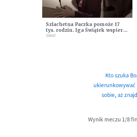
Szlachetna Paczka pomoże 17
tys. rodzin. Iga Świątek wspiera
małżeństwo z chorą córką
ŚWIAT
Kto szuka Bo
ukierunkowywać n
sobie, aż znaj
Wynik meczu 1/8 fin