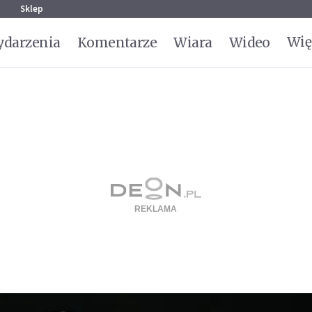
g
Sklep
Wię
darzenia
Komentarze
Wiara
Wideo