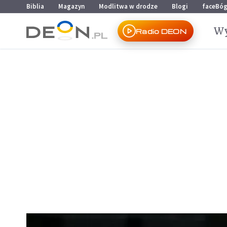
Przejdź do menu głównego
Przejdź do treści
Biblia
Magazyn
Modlitwa w drodze
Blogi
faceBó
Wy
Radio DEON