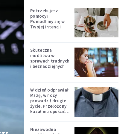
Potrzebujesz
pomocy?
Pomodlimy się w
Twojej intencji
Skuteczna
modlitwa w
sprawach trudnych
i beznadziejnych
W dzień odprawiał
Mszę, w nocy
prowadził drugie
życie. Przełożony
kazał mu opuścić
zakon
Niezawodna