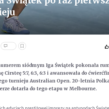
ga Świątek po raz pierws
ieju
numerem siódmym Iga Świątek pokonała ru
ę Cirsteę 5:7, 6:3, 6:3 i awansowała do ćwierćf
o turnieju Australian Open. 20-letnia Polka
erze dotarła do tego etapu w Melbourne.
h edycjach prestiżowej imprezy na antypodach Świąt