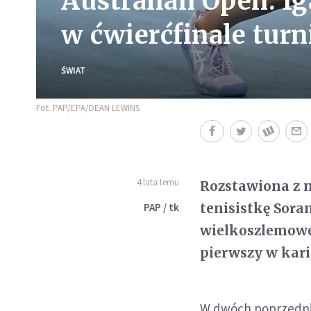
Australian Open: I
w ćwierćfinale turn
ŚWIAT
Fot. PAP/EPA/DEAN LEWINS
4 lata temu
Rozstawiona z 
tenisistkę Soran
PAP / tk
wielkoszlemoweg
pierwszy w kari
W dwóch poprzednic