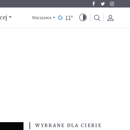
11
°
cej
Warszawa
WYBRANE DLA CIEBIE