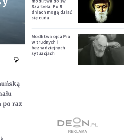
zy
modlitwa do św.
Szarbela. Po 9
dniach mogą dziać
się cuda
Modlitwa ojca Pio
w trudnych i
beznadziejnych
sytuacjach
muńską
inału
 po raz
ek