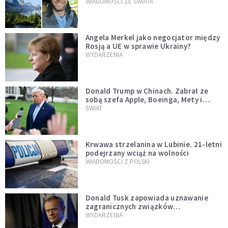
WIADOMOŚCI ZE ŚWIATA
Angela Merkel jako negocjator między
Rosją a UE w sprawie Ukrainy?
WYDARZENIA
Donald Trump w Chinach. Zabrał ze
sobą szefa Apple, Boeinga, Mety i
Muska
ŚWIAT
Krwawa strzelanina w Lubinie. 21-letni
podejrzany wciąż na wolności
WIADOMOŚCI Z POLSKI
Donald Tusk zapowiada uznawanie
zagranicznych związków
jednopłciowych. "Państwo oblało ten
WYDARZENIA
test"