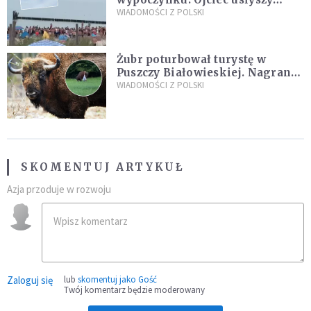
zarzuty
WIADOMOŚCI Z POLSKI
Żubr poturbował turystę w
Puszczy Białowieskiej. Nagranie
daje do myślenia
WIADOMOŚCI Z POLSKI
SKOMENTUJ ARTYKUŁ
Azja przoduje w rozwoju
Zaloguj się
lub
skomentuj jako Gość
Twój komentarz będzie moderowany