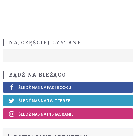
NAJCZĘŚCIEJ CZYTANE
BĄDŹ NA BIEŻĄCO
ŚLEDŹ NAS NA FACEBOOKU
ŚLEDŹ NAS NA TWITTERZE
ŚLEDŹ NAS NA INSTAGRAMIE