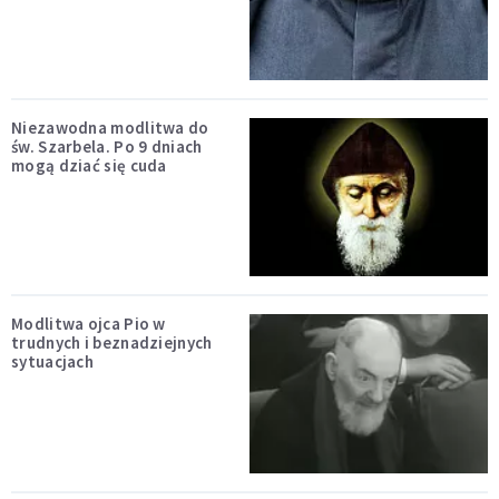
Niezawodna modlitwa do
św. Szarbela. Po 9 dniach
mogą dziać się cuda
Modlitwa ojca Pio w
trudnych i beznadziejnych
sytuacjach