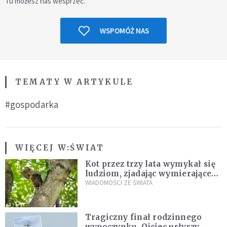
Tu możesz nas wesprzeć.
WSPOMÓŻ NAS
TEMATY W ARTYKULE
#gospodarka
WIĘCEJ W:
ŚWIAT
Kot przez trzy lata wymykał się
ludziom, zjadając wymierające
kaczki. W końcu popełnił
WIADOMOŚCI ZE ŚWIATA
fatalny błąd
Tragiczny finał rodzinnego
wypoczynku. Ojciec usłyszy