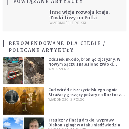
POWIĄZANE ARTYKUŁY
Inne wizja rozwoju kraju.
Tuski liczy na Polki
WIADOMOŚCI Z POLSKI
REKOMENDOWANE DLA CIEBIE /
POLECANE ARTYKUŁY
Odszedł młodo, broniąc Ojczyzny. W
Nowym Sączu znaleziono zwłoki
mężczyzny z czasów potopu
WYDARZENIA
szwedzkiego
Cud wśród niszczycielskiego ognia.
Strażacy gaszący pożary na Roztoczu
opublikowali niezwykłe zdjęcie
WIADOMOŚCI Z POLSKI
Tragiczny finał górskiej wyprawy.
Diakon zginął w ataku niedźwiedzia