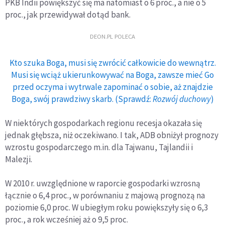
PKB Indii powiększyć się ma natomiast o 6 proc., a nie o 5
proc., jak przewidywał dotąd bank.
DEON.PL POLECA
Kto szuka Boga, musi się zwrócić całkowicie do wewnątrz.
Musi się wciąż ukierunkowywać na Boga, zawsze mieć Go
przed oczyma i wytrwale zapominać o sobie, aż znajdzie
Boga, swój prawdziwy skarb. (Sprawdź:
Rozwój duchowy
)
W niektórych gospodarkach regionu recesja okazała się
jednak głębsza, niż oczekiwano. I tak, ADB obniżył prognozy
wzrostu gospodarczego m.in. dla Tajwanu, Tajlandii i
Malezji.
W 2010 r. uwzględnione w raporcie gospodarki wzrosną
łącznie o 6,4 proc., w porównaniu z majową prognozą na
poziomie 6,0 proc. W ubiegłym roku powiększyły się o 6,3
proc., a rok wcześniej aż o 9,5 proc.