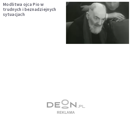
Modlitwa ojca Pio w
trudnych i beznadziejnych
sytuacjach