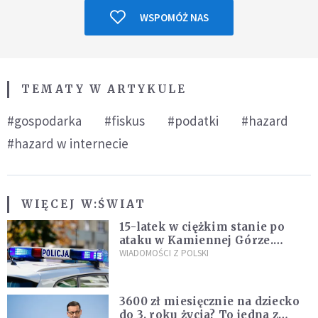
WSPOMÓŻ NAS
TEMATY W ARTYKULE
#gospodarka
#fiskus
#podatki
#hazard
#hazard w internecie
WIĘCEJ W:
ŚWIAT
15-latek w ciężkim stanie po
ataku w Kamiennej Górze.
Policja zatrzymała dwóch
WIADOMOŚCI Z POLSKI
nastolatków
3600 zł miesięcznie na dziecko
do 3. roku życia? To jedna z