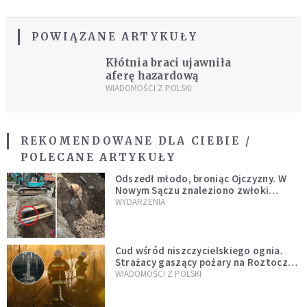
POWIĄZANE ARTYKUŁY
Kłótnia braci ujawniła
aferę hazardową
WIADOMOŚCI Z POLSKI
REKOMENDOWANE DLA CIEBIE /
POLECANE ARTYKUŁY
Odszedł młodo, broniąc Ojczyzny. W
Nowym Sączu znaleziono zwłoki
mężczyzny z czasów potopu
WYDARZENIA
szwedzkiego
Cud wśród niszczycielskiego ognia.
Strażacy gaszący pożary na Roztoczu
opublikowali niezwykłe zdjęcie
WIADOMOŚCI Z POLSKI