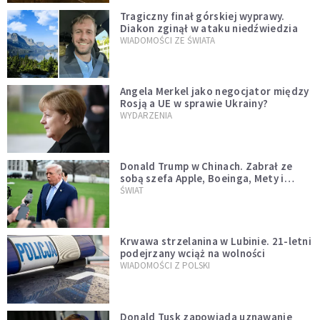
Tragiczny finał górskiej wyprawy.
Diakon zginął w ataku niedźwiedzia
WIADOMOŚCI ZE ŚWIATA
Angela Merkel jako negocjator między
Rosją a UE w sprawie Ukrainy?
WYDARZENIA
Donald Trump w Chinach. Zabrał ze
sobą szefa Apple, Boeinga, Mety i
Muska
ŚWIAT
Krwawa strzelanina w Lubinie. 21-letni
podejrzany wciąż na wolności
WIADOMOŚCI Z POLSKI
Donald Tusk zapowiada uznawanie