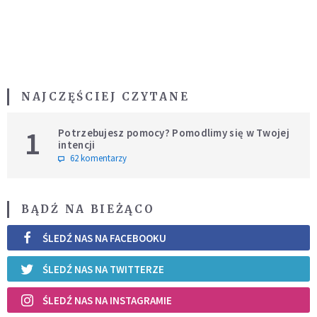
NAJCZĘŚCIEJ CZYTANE
1
Potrzebujesz pomocy? Pomodlimy się w Twojej
intencji
62 komentarzy
BĄDŹ NA BIEŻĄCO
ŚLEDŹ NAS NA FACEBOOKU
ŚLEDŹ NAS NA TWITTERZE
ŚLEDŹ NAS NA INSTAGRAMIE