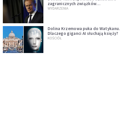
zagranicznych związków
jednopłciowych. "Państwo oblało ten
WYDARZENIA
test"
Dolina Krzemowa puka do Watykanu.
Dlaczego giganci AI słuchają księży?
KOŚCIÓŁ