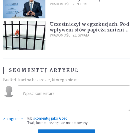
propozycji programu "Rozwój
WIADOMOŚCI Z POLSKI
Plus"
Uczestniczył w egzekucjach. Pod
wpływem słów papieża zmienił
zdanie
WIADOMOŚCI ZE ŚWIATA
SKOMENTUJ ARTYKUŁ
Budżet traci na hazardzie, którego nie ma
Zaloguj się
lub
skomentuj jako Gość
Twój komentarz będzie moderowany