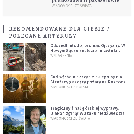
poszkodowani pasażerowie
WIADOMOŚCI ZE ŚWIATA
REKOMENDOWANE DLA CIEBIE /
POLECANE ARTYKUŁY
Odszedł młodo, broniąc Ojczyzny. W
Nowym Sączu znaleziono zwłoki
mężczyzny z czasów potopu
WYDARZENIA
szwedzkiego
Cud wśród niszczycielskiego ognia.
Strażacy gaszący pożary na Roztoczu
opublikowali niezwykłe zdjęcie
WIADOMOŚCI Z POLSKI
Tragiczny finał górskiej wyprawy.
Diakon zginął w ataku niedźwiedzia
WIADOMOŚCI ZE ŚWIATA