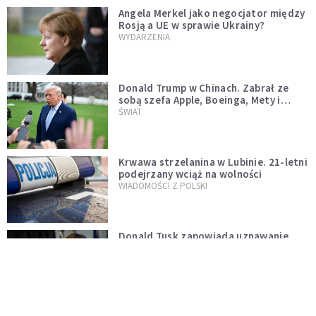
Angela Merkel jako negocjator między
Rosją a UE w sprawie Ukrainy?
WYDARZENIA
Donald Trump w Chinach. Zabrał ze
sobą szefa Apple, Boeinga, Mety i
Muska
ŚWIAT
Krwawa strzelanina w Lubinie. 21-letni
podejrzany wciąż na wolności
WIADOMOŚCI Z POLSKI
Donald Tusk zapowiada uznawanie
zagranicznych związków
jednopłciowych. "Państwo oblało ten
WYDARZENIA
test"
Dolina Krzemowa puka do Watykanu.