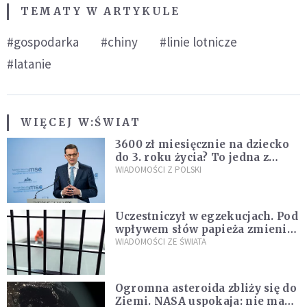
TEMATY W ARTYKULE
#gospodarka
#chiny
#linie lotnicze
#latanie
WIĘCEJ W:
ŚWIAT
3600 zł miesięcznie na dziecko
do 3. roku życia? To jedna z
propozycji programu "Rozwój
WIADOMOŚCI Z POLSKI
Plus"
Uczestniczył w egzekucjach. Pod
wpływem słów papieża zmienił
zdanie
WIADOMOŚCI ZE ŚWIATA
Ogromna asteroida zbliży się do
Ziemi. NASA uspokaja: nie ma