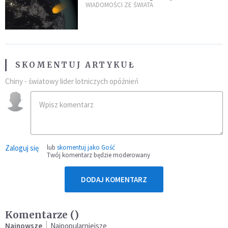
zagrożenia
WIADOMOŚCI ZE ŚWIATA
SKOMENTUJ ARTYKUŁ
Chiny - światowy lider lotniczych opóźnień
Zaloguj się
lub
skomentuj jako Gość
Twój komentarz będzie moderowany
DODAJ KOMENTARZ
Komentarze (
)
Najnowsze
Najpopularniejsze