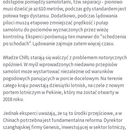
odstępów pomiędzy samolotami, tzw. separacji - pionowo
musi dzielić je aż 610 metrów, podczas gdy standardem jest
połowa tego dystansu. Dodatkowo, podczas lądowania
piloci muszą etapowo zmniejszać prędkość i pułap
samolotu do poziomów wyznaczonych przez wieżę
kontrolną. Eksperci porównują ten manewr do "schodzenia
po schodach". Lądowanie zajmuje zatem więcej czasu.
Władze ChRL starają się walczyć z problemem notorycznych
opóźnień. W myśl wprowadzonych niedawno przepisów
samolot może wystartować niezależnie od warunków
pogodowych panujących w porcie docelowym. Na terenie
całego kraju powstają dziesiątki lotnisk, na czele z nowym
portem lotniczym w Pekinie, który ma zostać otwarty w
2018 roku.
Jednak eksperci uważają, że są to środki przejściowe, a w
Chinach potrzebna jest fundamentalna reforma. Dyrektor
szanghajskiej firmy Genesis, inwestującej w sektor lotniczy,