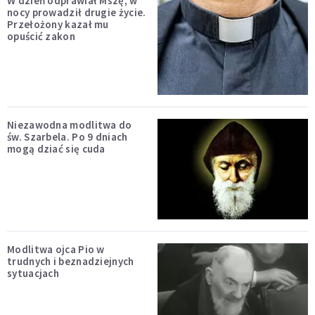
W dzień odprawiał Mszę, w
nocy prowadził drugie życie.
Przełożony kazał mu
opuścić zakon
Niezawodna modlitwa do
św. Szarbela. Po 9 dniach
mogą dziać się cuda
Modlitwa ojca Pio w
trudnych i beznadziejnych
sytuacjach