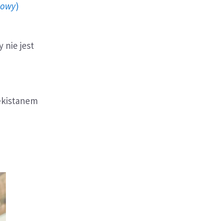
howy
)
 nie jest
ekistanem