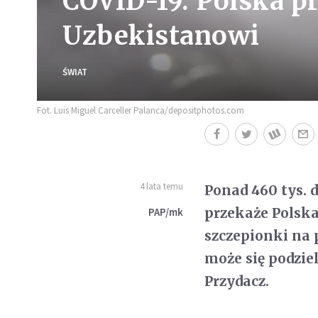
COVID-19. Polska pr
Uzbekistanowi
ŚWIAT
Fot. Luis Miguel Carceller Palanca/depositphotos.com
4 lata temu
Ponad 460 tys.
przekaże Polska
PAP/mk
szczepionki na 
może się podzie
Przydacz.