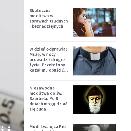
Skuteczna
modlitwa w
sprawach trudnych
i beznadziejnych
W dzień odprawiał
Mszę, w nocy
prowadził drugie
życie. Przełożony
kazał mu opuścić
zakon
Niezawodna
modlitwa do św.
Szarbela. Po 9
dniach mogą dziać
się cuda
Modlitwa ojca Pio