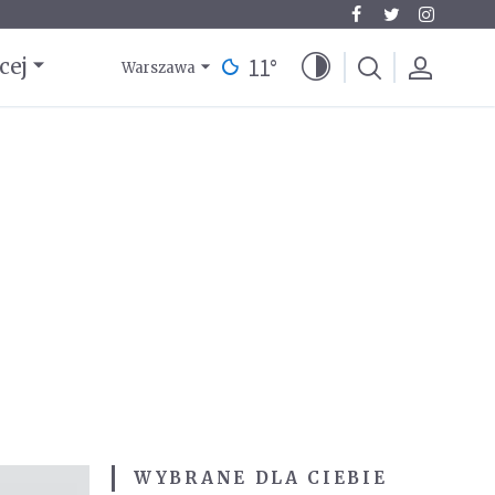
11
°
cej
Warszawa
WYBRANE DLA CIEBIE