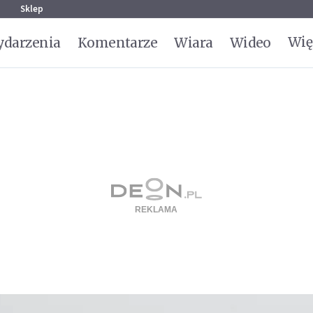
g
Sklep
Wię
darzenia
Komentarze
Wiara
Wideo