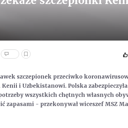
zekaże szczepionki Kenii
 dawek szczepionek przeciwko koronawirusow
 Kenii i Uzbekistanowi. Polska zabezpieczyła
potrzeby wszystkich chętnych własnych obyw
lić zapasami - przekonywał wiceszef MSZ Ma