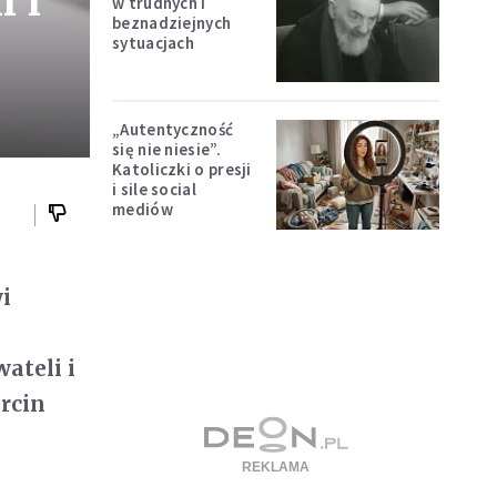
 i
w trudnych i
beznadziejnych
sytuacjach
„Autentyczność
się nie niesie”.
Katoliczki o presji
i sile social
mediów
i
ateli i
rcin