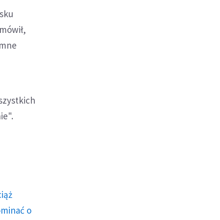
isku
 mówił,
jemne
szystkich
ie".
ciąż
ominać o