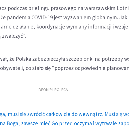
acz podczas briefingu prasowego na warszawskim Lotn
, że pandemia COVID-19 jest wyzwaniem globalnym. Jak
darne działanie, koordynacje wymiany informacji i wza
 zwalczyć".
ał, że Polska zabezpieczyła szczepionki na potrzeby w
obywateli, co stało się "poprzez odpowiednie planowan
DEON.PL POLECA
ga, musi się zwrócić całkowicie do wewnątrz. Musi się w
a Boga, zawsze mieć Go przed oczyma i wytrwale zap