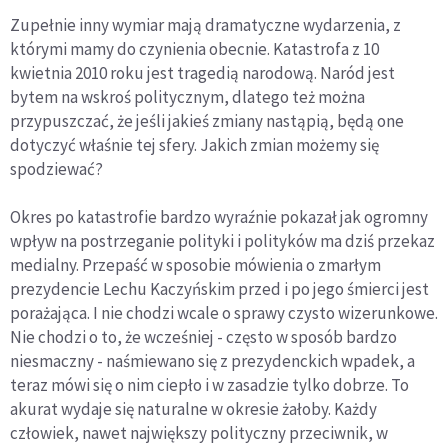
Zupełnie inny wymiar mają dramatyczne wydarzenia, z
którymi mamy do czynienia obecnie. Katastrofa z 10
kwietnia 2010 roku jest tragedią narodową. Naród jest
bytem na wskroś politycznym, dlatego też można
przypuszczać, że jeśli jakieś zmiany nastąpią, będą one
dotyczyć właśnie tej sfery. Jakich zmian możemy się
spodziewać?
Okres po katastrofie bardzo wyraźnie pokazał jak ogromny
wpływ na postrzeganie polityki i polityków ma dziś przekaz
medialny. Przepaść w sposobie mówienia o zmarłym
prezydencie Lechu Kaczyńskim przed i po jego śmierci jest
porażająca. I nie chodzi wcale o sprawy czysto wizerunkowe.
Nie chodzi o to, że wcześniej - często w sposób bardzo
niesmaczny - naśmiewano się z prezydenckich wpadek, a
teraz mówi się o nim ciepło i w zasadzie tylko dobrze. To
akurat wydaje się naturalne w okresie żałoby. Każdy
człowiek, nawet największy polityczny przeciwnik, w