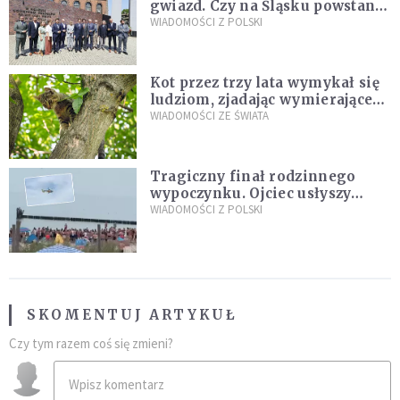
gwiazd. Czy na Śląsku powstanie
„Dolina Krzemowa”?
WIADOMOŚCI Z POLSKI
Kot przez trzy lata wymykał się
ludziom, zjadając wymierające
kaczki. W końcu popełnił
WIADOMOŚCI ZE ŚWIATA
fatalny błąd
Tragiczny finał rodzinnego
wypoczynku. Ojciec usłyszy
zarzuty
WIADOMOŚCI Z POLSKI
SKOMENTUJ ARTYKUŁ
Czy tym razem coś się zmieni?