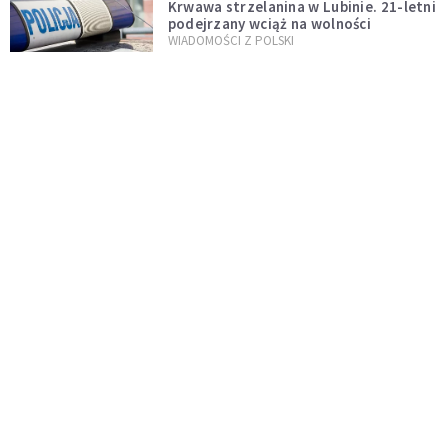
Krwawa strzelanina w Lubinie. 21-letni
podejrzany wciąż na wolności
WIADOMOŚCI Z POLSKI
Donald Tusk zapowiada uznawanie
zagranicznych związków
jednopłciowych. "Państwo oblało ten
WYDARZENIA
test"
Dolina Krzemowa puka do Watykanu.
Dlaczego giganci AI słuchają księży?
KOŚCIÓŁ