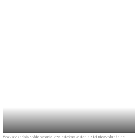
Wszyscy zadają sobie pytanie, czy jesteśmy w stanie z tej niewyobrażalnej