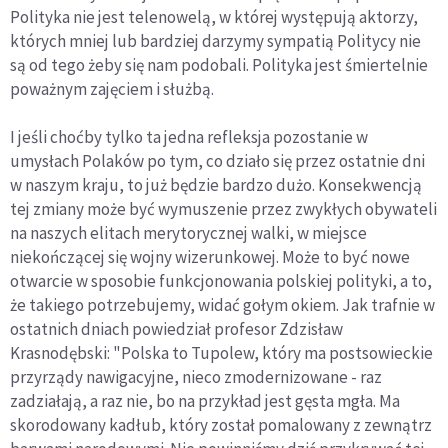
Polityka nie jest telenowelą, w której występują aktorzy,
których mniej lub bardziej darzymy sympatią Politycy nie
są od tego żeby się nam podobali. Polityka jest śmiertelnie
poważnym zajęciem i służbą.
I jeśli choćby tylko ta jedna refleksja pozostanie w
umysłach Polaków po tym, co działo się przez ostatnie dni
w naszym kraju, to już będzie bardzo dużo. Konsekwencją
tej zmiany może być wymuszenie przez zwykłych obywateli
na naszych elitach merytorycznej walki, w miejsce
niekończącej się wojny wizerunkowej. Może to być nowe
otwarcie w sposobie funkcjonowania polskiej polityki, a to,
że takiego potrzebujemy, widać gołym okiem. Jak trafnie w
ostatnich dniach powiedział profesor Zdzisław
Krasnodębski: "Polska to Tupolew, który ma postsowieckie
przyrządy nawigacyjne, nieco zmodernizowane - raz
zadziałają, a raz nie, bo na przykład jest gęsta mgła. Ma
skorodowany kadłub, który został pomalowany z zewnątrz