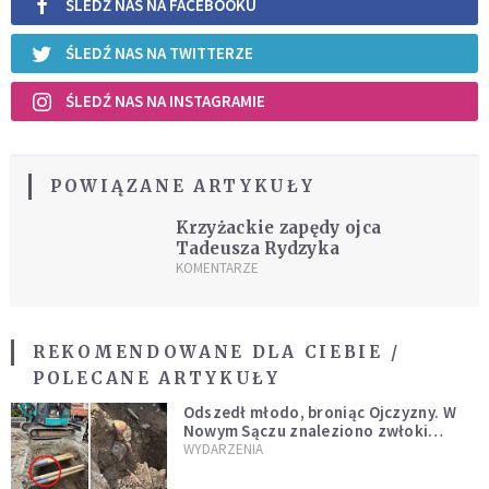
ŚLEDŹ NAS NA FACEBOOKU
ŚLEDŹ NAS NA TWITTERZE
ŚLEDŹ NAS NA INSTAGRAMIE
POWIĄZANE ARTYKUŁY
Krzyżackie zapędy ojca
Tadeusza Rydzyka
KOMENTARZE
REKOMENDOWANE DLA CIEBIE /
POLECANE ARTYKUŁY
Odszedł młodo, broniąc Ojczyzny. W
Nowym Sączu znaleziono zwłoki
mężczyzny z czasów potopu
WYDARZENIA
szwedzkiego