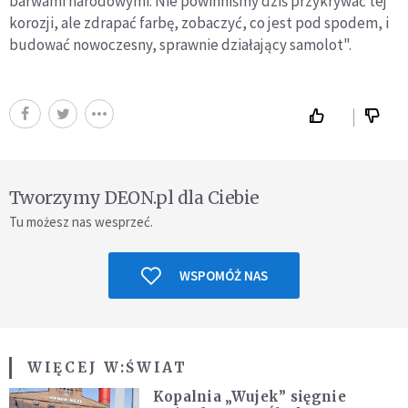
barwami narodowymi. Nie powinniśmy dziś przykrywać tej
korozji, ale zdrapać farbę, zobaczyć, co jest pod spodem, i
budować nowoczesny, sprawnie działający samolot".
Tworzymy DEON.pl dla Ciebie
Tu możesz nas wesprzeć.
WSPOMÓŻ NAS
WIĘCEJ W:
ŚWIAT
Kopalnia „Wujek” sięgnie