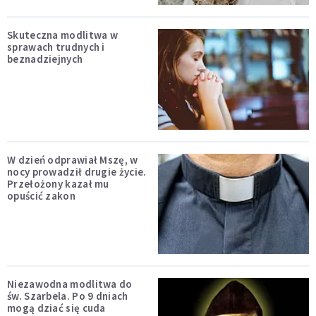
Skuteczna modlitwa w
sprawach trudnych i
beznadziejnych
W dzień odprawiał Mszę, w
nocy prowadził drugie życie.
Przełożony kazał mu
opuścić zakon
Niezawodna modlitwa do
św. Szarbela. Po 9 dniach
mogą dziać się cuda