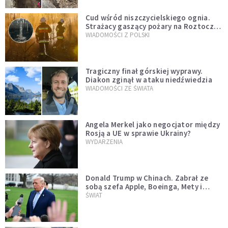
Cud wśród niszczycielskiego ognia.
Strażacy gaszący pożary na Roztoczu
opublikowali niezwykłe zdjęcie
WIADOMOŚCI Z POLSKI
Tragiczny finał górskiej wyprawy.
Diakon zginął w ataku niedźwiedzia
WIADOMOŚCI ZE ŚWIATA
Angela Merkel jako negocjator między
Rosją a UE w sprawie Ukrainy?
WYDARZENIA
Donald Trump w Chinach. Zabrał ze
sobą szefa Apple, Boeinga, Mety i
Muska
ŚWIAT