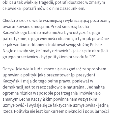
obliczu tak wielkiej tragedii, potrafi dostrzec w zmarłym
człowieka i potrafi mówić o nim z szacunkiem.
Chodzi o rzecz o wiele ważniejszą i wykraczającą poza oceny
uwarunkowane emocjami. Przed śmiercią Lecha
Kaczyńskiego bardzo mało można było usłyszeć o jego
patriotyzmie, o jego wierności ideałom, o tym jak poważnie
i z jak wielkim oddaniem traktował swoją służbę Polsce.
Nagle okazało się, że "mały człowiek" - jak często określali
go jego przeciwnicy - był politykiem przez duże "P".
Oczywiście wielu ludzi może się nie zgadzać ze sposobem
uprawiania polityki jaką prezentował śp. prezydent
Kaczyński i mają do tego pełne prawo, ponieważ w
demokracji jest to rzecz całkowicie naturalna . Jednak ta
ogromna różnica w sposobie postrzegania i mówienia o
zmarłym Lechu Kaczyńskim powinna nam wszystkim
uzmysłowić - i wydaje się że faktycznie uzmysłowiła - jedną
rzecz. Polityka nie jest konkursem piękności i popularności.