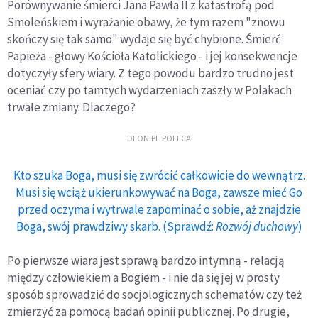
Porównywanie śmierci Jana Pawła II z katastrofą pod
Smoleńskiem i wyrażanie obawy, że tym razem "znowu
skończy się tak samo" wydaje się być chybione. Śmierć
Papieża - głowy Kościoła Katolickiego - i jej konsekwencje
dotyczyły sfery wiary. Z tego powodu bardzo trudno jest
oceniać czy po tamtych wydarzeniach zaszły w Polakach
trwałe zmiany. Dlaczego?
DEON.PL POLECA
Kto szuka Boga, musi się zwrócić całkowicie do wewnątrz.
Musi się wciąż ukierunkowywać na Boga, zawsze mieć Go
przed oczyma i wytrwale zapominać o sobie, aż znajdzie
Boga, swój prawdziwy skarb. (Sprawdź:
Rozwój duchowy
)
Po pierwsze wiara jest sprawą bardzo intymną - relacją
między człowiekiem a Bogiem - i nie da się jej w prosty
sposób sprowadzić do socjologicznych schematów czy też
zmierzyć za pomocą badań opinii publicznej. Po drugie,