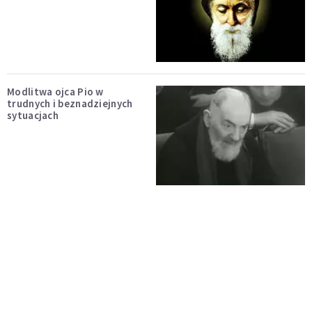
Modlitwa ojca Pio w
trudnych i beznadziejnych
sytuacjach