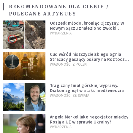
REKOMENDOWANE DLA CIEBIE /
POLECANE ARTYKUŁY
Odszedł młodo, broniąc Ojczyzny. W
Nowym Sączu znaleziono zwłoki
mężczyzny z czasów potopu
WYDARZENIA
szwedzkiego
Cud wśród niszczycielskiego ognia.
Strażacy gaszący pożary na Roztoczu
opublikowali niezwykłe zdjęcie
WIADOMOŚCI Z POLSKI
Tragiczny finał górskiej wyprawy.
Diakon zginął w ataku niedźwiedzia
WIADOMOŚCI ZE ŚWIATA
Angela Merkel jako negocjator między
Rosją a UE w sprawie Ukrainy?
WYDARZENIA