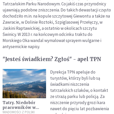
Tatrzańskim Parku Narodowym. Co jakiś czas przyrodnicy
ujawniają podobne zniszczenia. Do takich dewastacji często
dochodziło m.in. na kopule szczytowej Giewontu a także na
Zawracie, w Dolinie Roztoki, Szpiglasowej Przełęczy, w
Jaskini Raptawickiej, a ostatnio w okolicach szczytu
Świnicy. W 2013 r. na końcowym odcinku traktu do
Morskiego Oka wandal wymalował sprayem wulgarne i
antysemickie napisy.
"Jesteś świadkiem? Zgłoś" - apel TPN
Dyrekcja TPN apeluje do
turystów, którzy byli lub są
świadkami niszczenia
tatrzańskich szlaków, o kontakt
ze strażą parku lub policją. Za
niszczenie przyrody grozi kara
Tatry. Niedobór
pracowników w
nawet do pięciu lat pozbawienia
branży turystycznej
WIADOMOŚCI Z POLSKI