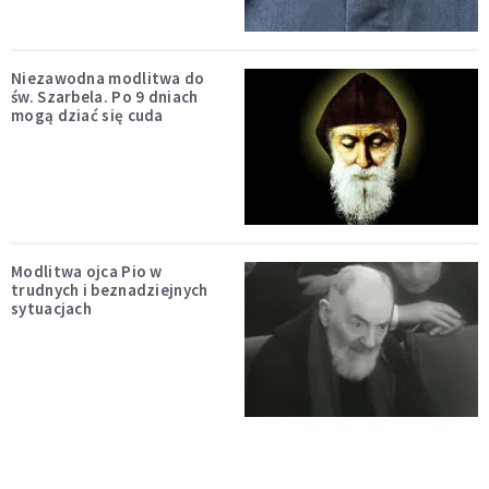
Niezawodna modlitwa do
św. Szarbela. Po 9 dniach
mogą dziać się cuda
Modlitwa ojca Pio w
trudnych i beznadziejnych
sytuacjach