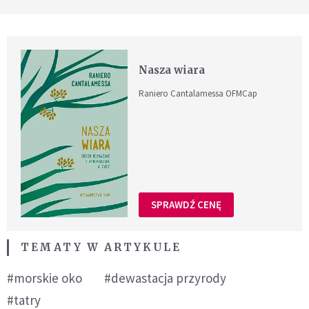
Nasza wiara
Raniero Cantalamessa OFMCap
SPRAWDŹ CENĘ
TEMATY W ARTYKULE
#morskie oko
#dewastacja przyrody
#tatry