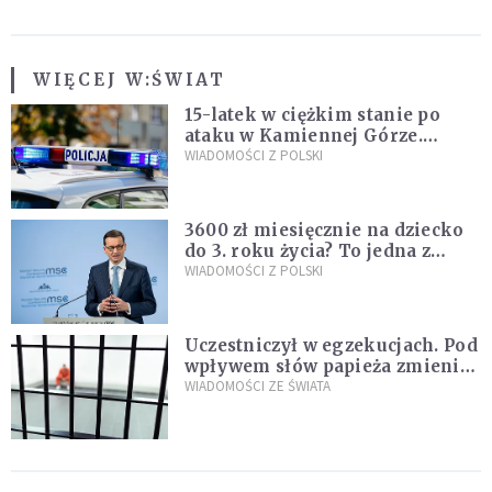
WIĘCEJ W:
ŚWIAT
15-latek w ciężkim stanie po
ataku w Kamiennej Górze.
Policja zatrzymała dwóch
WIADOMOŚCI Z POLSKI
nastolatków
3600 zł miesięcznie na dziecko
do 3. roku życia? To jedna z
propozycji programu "Rozwój
WIADOMOŚCI Z POLSKI
Plus"
Uczestniczył w egzekucjach. Pod
wpływem słów papieża zmienił
zdanie
WIADOMOŚCI ZE ŚWIATA