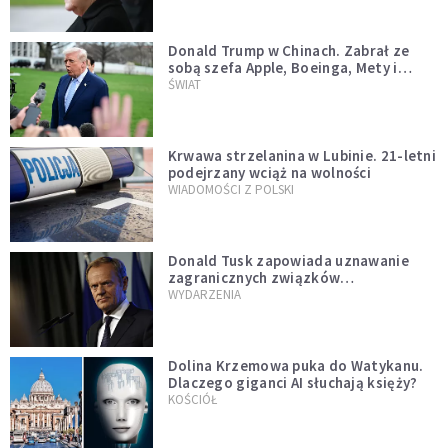
Donald Trump w Chinach. Zabrał ze
sobą szefa Apple, Boeinga, Mety i
Muska
ŚWIAT
Krwawa strzelanina w Lubinie. 21-letni
podejrzany wciąż na wolności
WIADOMOŚCI Z POLSKI
Donald Tusk zapowiada uznawanie
zagranicznych związków
jednopłciowych. "Państwo oblało ten
WYDARZENIA
test"
Dolina Krzemowa puka do Watykanu.
Dlaczego giganci AI słuchają księży?
KOŚCIÓŁ