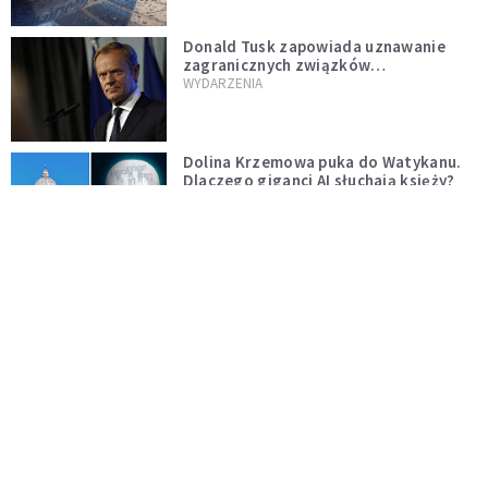
Donald Tusk zapowiada uznawanie
zagranicznych związków
jednopłciowych. "Państwo oblało ten
WYDARZENIA
test"
Dolina Krzemowa puka do Watykanu.
Dlaczego giganci AI słuchają księży?
KOŚCIÓŁ