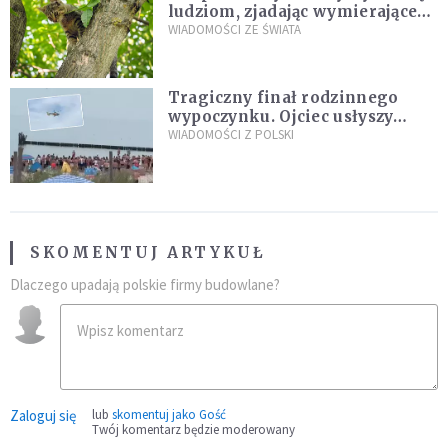
ludziom, zjadając wymierające
kaczki. W końcu popełnił
WIADOMOŚCI ZE ŚWIATA
fatalny błąd
Tragiczny finał rodzinnego
wypoczynku. Ojciec usłyszy
zarzuty
WIADOMOŚCI Z POLSKI
SKOMENTUJ ARTYKUŁ
Dlaczego upadają polskie firmy budowlane?
Zaloguj się
lub
skomentuj jako Gość
Twój komentarz będzie moderowany