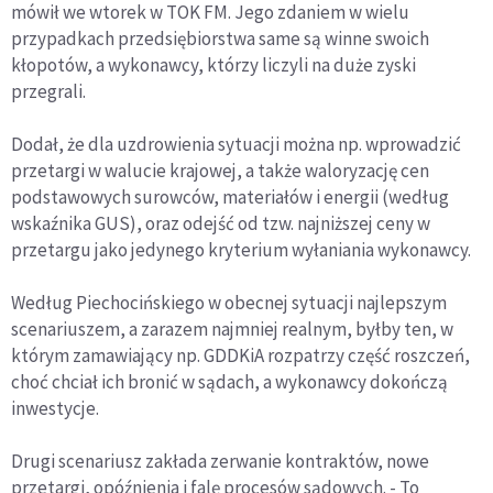
mówił we wtorek w TOK FM. Jego zdaniem w wielu
przypadkach przedsiębiorstwa same są winne swoich
kłopotów, a wykonawcy, którzy liczyli na duże zyski
przegrali.
Dodał, że dla uzdrowienia sytuacji można np. wprowadzić
przetargi w walucie krajowej, a także waloryzację cen
podstawowych surowców, materiałów i energii (według
wskaźnika GUS), oraz odejść od tzw. najniższej ceny w
przetargu jako jedynego kryterium wyłaniania wykonawcy.
Według Piechocińskiego w obecnej sytuacji najlepszym
scenariuszem, a zarazem najmniej realnym, byłby ten, w
którym zamawiający np. GDDKiA rozpatrzy część roszczeń,
choć chciał ich bronić w sądach, a wykonawcy dokończą
inwestycje.
Drugi scenariusz zakłada zerwanie kontraktów, nowe
przetargi, opóźnienia i falę procesów sądowych. - To