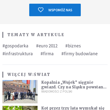
WSPOMÓŻ NAS
TEMATY W ARTYKULE
#gospodarka
#euro 2012
#biznes
#infrastruktura
#firma
#firmy budowlane
WIĘCEJ W:
ŚWIAT
Kopalnia „Wujek” sięgnie
gwiazd. Czy na Śląsku powstanie
„Dolina Krzemowa”?
WIADOMOŚCI Z POLSKI
Kot przez trzy lata wymykał się