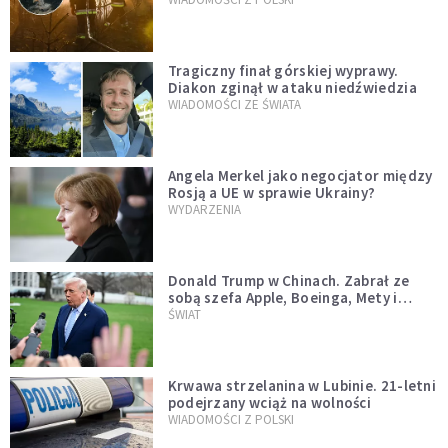
Tragiczny finał górskiej wyprawy.
Diakon zginął w ataku niedźwiedzia
WIADOMOŚCI ZE ŚWIATA
Angela Merkel jako negocjator między
Rosją a UE w sprawie Ukrainy?
WYDARZENIA
Donald Trump w Chinach. Zabrał ze
sobą szefa Apple, Boeinga, Mety i
Muska
ŚWIAT
Krwawa strzelanina w Lubinie. 21-letni
podejrzany wciąż na wolności
WIADOMOŚCI Z POLSKI