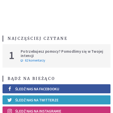
NAJCZĘŚCIEJ CZYTANE
1
Potrzebujesz pomocy? Pomodlimy się w Twojej
intencji
62 komentarzy
BĄDŹ NA BIEŻĄCO
ŚLEDŹ NAS NA FACEBOOKU
ŚLEDŹ NAS NA TWITTERZE
ŚLEDŹ NAS NA INSTAGRAMIE