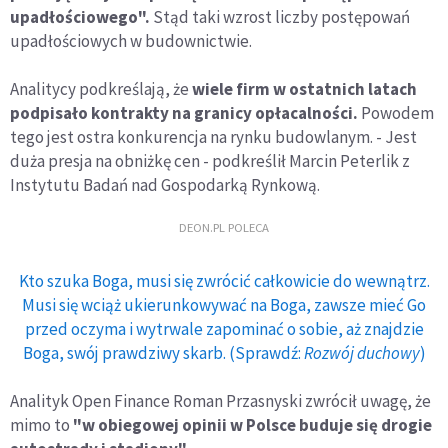
upadłościowego".
Stąd taki wzrost liczby postępowań
upadłościowych w budownictwie.
Analitycy podkreślają, że
wiele firm w ostatnich latach
podpisało kontrakty na granicy opłacalności.
Powodem
tego jest ostra konkurencja na rynku budowlanym. - Jest
duża presja na obniżkę cen - podkreślił Marcin Peterlik z
Instytutu Badań nad Gospodarką Rynkową.
DEON.PL POLECA
Kto szuka Boga, musi się zwrócić całkowicie do wewnątrz.
Musi się wciąż ukierunkowywać na Boga, zawsze mieć Go
przed oczyma i wytrwale zapominać o sobie, aż znajdzie
Boga, swój prawdziwy skarb. (Sprawdź:
Rozwój duchowy
)
Analityk Open Finance Roman Przasnyski zwrócił uwagę, że
mimo to
"w obiegowej opinii w Polsce buduje się drogie