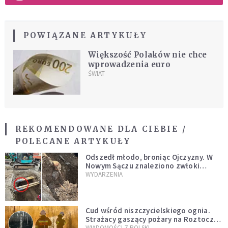
POWIĄZANE ARTYKUŁY
Większość Polaków nie chce
wprowadzenia euro
ŚWIAT
REKOMENDOWANE DLA CIEBIE /
POLECANE ARTYKUŁY
Odszedł młodo, broniąc Ojczyzny. W
Nowym Sączu znaleziono zwłoki
mężczyzny z czasów potopu
WYDARZENIA
szwedzkiego
Cud wśród niszczycielskiego ognia.
Strażacy gaszący pożary na Roztoczu
opublikowali niezwykłe zdjęcie
WIADOMOŚCI Z POLSKI