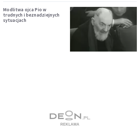
Modlitwa ojca Pio w
trudnych i beznadziejnych
sytuacjach