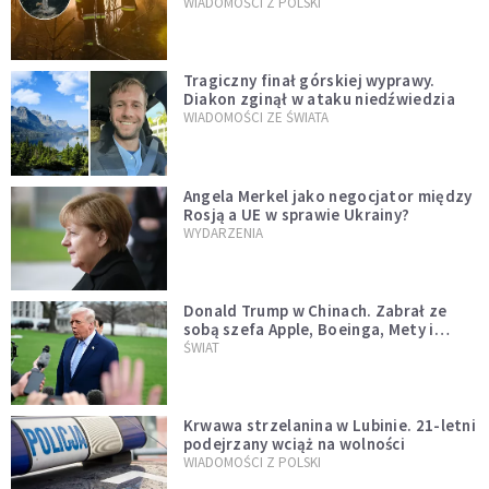
opublikowali niezwykłe zdjęcie
WIADOMOŚCI Z POLSKI
Tragiczny finał górskiej wyprawy.
Diakon zginął w ataku niedźwiedzia
WIADOMOŚCI ZE ŚWIATA
Angela Merkel jako negocjator między
Rosją a UE w sprawie Ukrainy?
WYDARZENIA
Donald Trump w Chinach. Zabrał ze
sobą szefa Apple, Boeinga, Mety i
Muska
ŚWIAT
Krwawa strzelanina w Lubinie. 21-letni
podejrzany wciąż na wolności
WIADOMOŚCI Z POLSKI