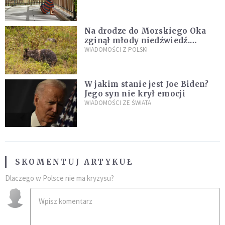
Na drodze do Morskiego Oka
zginął młody niedźwiedź.
Sprawę bada Policja i TPN
WIADOMOŚCI Z POLSKI
W jakim stanie jest Joe Biden?
Jego syn nie krył emocji
WIADOMOŚCI ZE ŚWIATA
SKOMENTUJ ARTYKUŁ
Dlaczego w Polsce nie ma kryzysu?