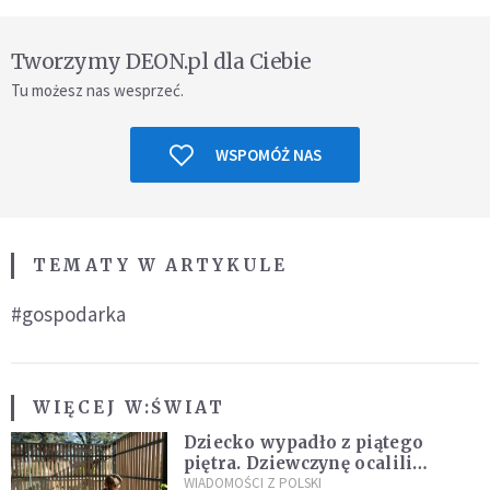
Tworzymy DEON.pl dla Ciebie
Tu możesz nas wesprzeć.
WSPOMÓŻ NAS
TEMATY W ARTYKULE
#gospodarka
WIĘCEJ W:
ŚWIAT
Dziecko wypadło z piątego
piętra. Dziewczynę ocalili
sąsiedzi
WIADOMOŚCI Z POLSKI