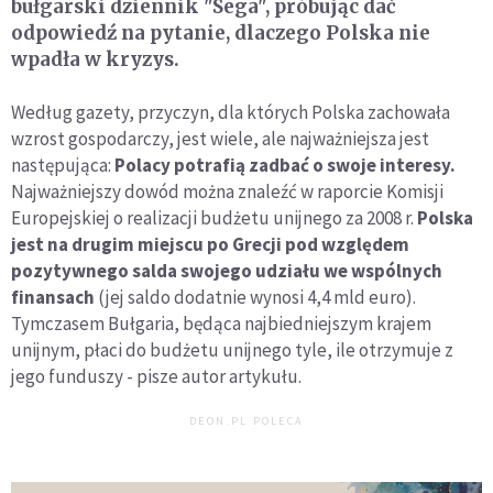
bułgarski dziennik "Sega", próbując dać
odpowiedź na pytanie, dlaczego Polska nie
wpadła w kryzys.
Według gazety, przyczyn, dla których Polska zachowała
wzrost gospodarczy, jest wiele, ale najważniejsza jest
następująca:
Polacy potrafią zadbać o swoje interesy.
Najważniejszy dowód można znaleźć w raporcie Komisji
Europejskiej o realizacji budżetu unijnego za 2008 r.
Polska
jest na drugim miejscu po Grecji pod względem
pozytywnego salda swojego udziału we wspólnych
finansach
(jej saldo dodatnie wynosi 4,4 mld euro).
Tymczasem Bułgaria, będąca najbiedniejszym krajem
unijnym, płaci do budżetu unijnego tyle, ile otrzymuje z
jego funduszy - pisze autor artykułu.
DEON.PL POLECA