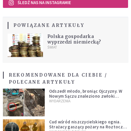
ŚLEDŹ NAS NA INSTAGRAMIE
POWIĄZANE ARTYKUŁY
Polska gospodarka
wyprzedzi niemiecką?
ŚWIAT
REKOMENDOWANE DLA CIEBIE /
POLECANE ARTYKUŁY
Odszedł młodo, broniąc Ojczyzny. W
Nowym Sączu znaleziono zwłoki
mężczyzny z czasów potopu
WYDARZENIA
szwedzkiego
Cud wśród niszczycielskiego ognia.
Strażacy gaszący pożary na Roztoczu