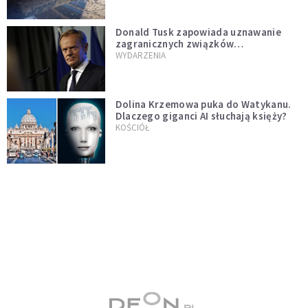
Donald Tusk zapowiada uznawanie
zagranicznych związków
jednopłciowych. "Państwo oblało ten
WYDARZENIA
test"
Dolina Krzemowa puka do Watykanu.
Dlaczego giganci AI słuchają księży?
KOŚCIÓŁ