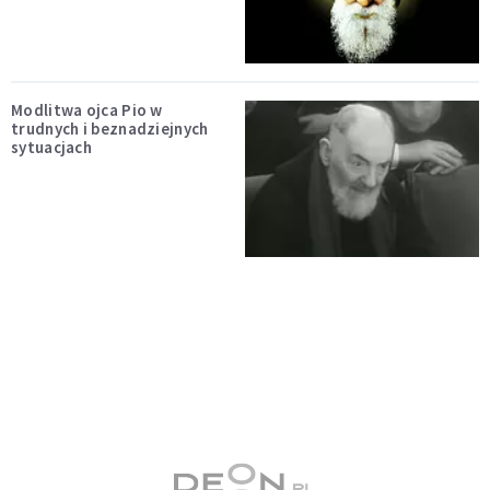
Modlitwa ojca Pio w
trudnych i beznadziejnych
sytuacjach