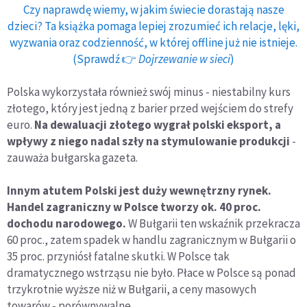
Czy naprawdę wiemy, w jakim świecie dorastają nasze
dzieci? Ta książka pomaga lepiej zrozumieć ich relacje, lęki,
wyzwania oraz codzienność, w której offline już nie istnieje.
(Sprawdź 👉
Dojrzewanie w sieci
)
Polska wykorzystała również swój minus - niestabilny kurs
złotego, który jest jedną z barier przed wejściem do strefy
euro.
Na dewaluacji złotego wygrał polski eksport, a
wpływy z niego nadal szły na stymulowanie produkcji
-
zauważa bułgarska gazeta.
Innym atutem Polski jest duży wewnętrzny rynek.
Handel zagraniczny w Polsce tworzy ok. 40 proc.
dochodu narodowego.
W Bułgarii ten wskaźnik przekracza
60 proc., zatem spadek w handlu zagranicznym w Bułgarii o
35 proc. przyniósł fatalne skutki. W Polsce tak
dramatycznego wstrząsu nie było. Płace w Polsce są ponad
trzykrotnie wyższe niż w Bułgarii, a ceny masowych
towarów - porównywalne.