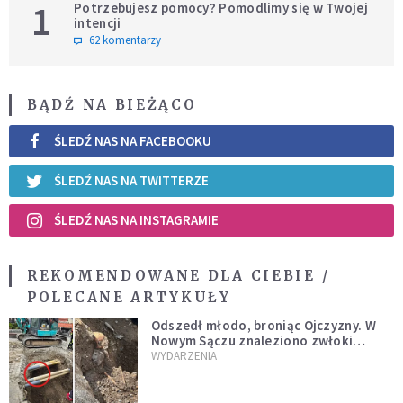
1
Potrzebujesz pomocy? Pomodlimy się w Twojej
intencji
62 komentarzy
BĄDŹ NA BIEŻĄCO
ŚLEDŹ NAS NA FACEBOOKU
ŚLEDŹ NAS NA TWITTERZE
ŚLEDŹ NAS NA INSTAGRAMIE
REKOMENDOWANE DLA CIEBIE /
POLECANE ARTYKUŁY
Odszedł młodo, broniąc Ojczyzny. W
Nowym Sączu znaleziono zwłoki
mężczyzny z czasów potopu
WYDARZENIA
szwedzkiego