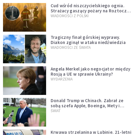
Cud wśród niszczycielskiego ognia.
Strażacy gaszący pożary na Roztoczu
opublikowali niezwykłe zdjęcie
WIADOMOŚCI Z POLSKI
Tragiczny finał górskiej wyprawy.
Diakon zginął w ataku niedźwiedzia
WIADOMOŚCI ZE ŚWIATA
Angela Merkel jako negocjator między
Rosją a UE w sprawie Ukrainy?
WYDARZENIA
Donald Trump w Chinach. Zabrał ze
sobą szefa Apple, Boeinga, Mety i
Muska
ŚWIAT
Krwawa strzelanina w Lubinie. 21-letni