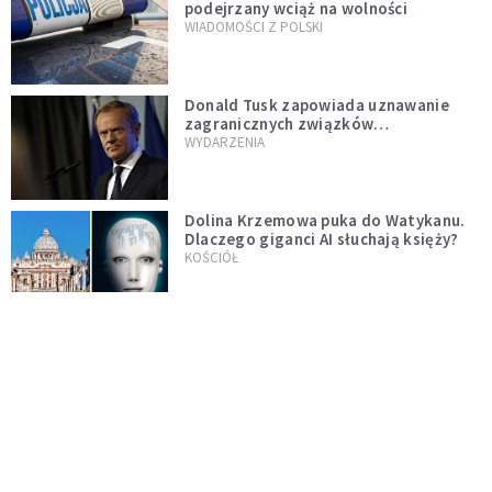
podejrzany wciąż na wolności
WIADOMOŚCI Z POLSKI
Donald Tusk zapowiada uznawanie
zagranicznych związków
jednopłciowych. "Państwo oblało ten
WYDARZENIA
test"
Dolina Krzemowa puka do Watykanu.
Dlaczego giganci AI słuchają księży?
KOŚCIÓŁ