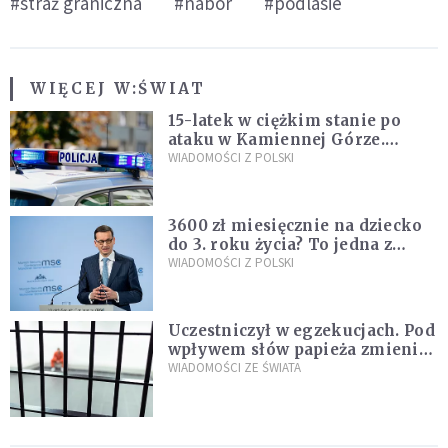
#straż graniczna
#nabór
#podlasie
WIĘCEJ W:
ŚWIAT
15-latek w ciężkim stanie po
ataku w Kamiennej Górze.
Policja zatrzymała dwóch
WIADOMOŚCI Z POLSKI
nastolatków
3600 zł miesięcznie na dziecko
do 3. roku życia? To jedna z
propozycji programu "Rozwój
WIADOMOŚCI Z POLSKI
Plus"
Uczestniczył w egzekucjach. Pod
wpływem słów papieża zmienił
zdanie
WIADOMOŚCI ZE ŚWIATA