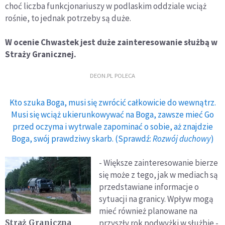
choć liczba funkcjonariuszy w podlaskim oddziale wciąż
rośnie, to jednak potrzeby są duże.
W ocenie Chwastek jest duże zainteresowanie służbą w
Straży Granicznej.
DEON.PL POLECA
Kto szuka Boga, musi się zwrócić całkowicie do wewnątrz.
Musi się wciąż ukierunkowywać na Boga, zawsze mieć Go
przed oczyma i wytrwale zapominać o sobie, aż znajdzie
Boga, swój prawdziwy skarb. (Sprawdź:
Rozwój duchowy
)
- Większe zainteresowanie bierze
się może z tego, jak w mediach są
przedstawiane informacje o
sytuacji na granicy. Wpływ mogą
mieć również planowane na
przyszły rok podwyżki w służbie -
Straż Graniczna