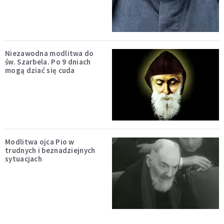
Niezawodna modlitwa do
św. Szarbela. Po 9 dniach
mogą dziać się cuda
Modlitwa ojca Pio w
trudnych i beznadziejnych
sytuacjach