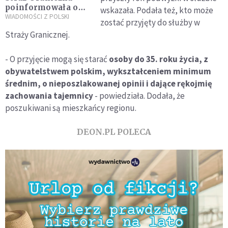
poinformowała o
wskazała. Podała też, kto może
524 próbach
WIADOMOŚCI Z POLSKI
zostać przyjęty do służby w
nielegalnego
Straży Granicznej.
przekroczenia
polsko-białoruskiej
granicy
- O przyjęcie mogą się starać
osoby do 35. roku życia, z
obywatelstwem polskim, wykształceniem minimum
średnim, o nieposzlakowanej opinii i dające rękojmię
zachowania tajemnicy
- powiedziała. Dodała, że
poszukiwani są mieszkańcy regionu.
DEON.PL POLECA