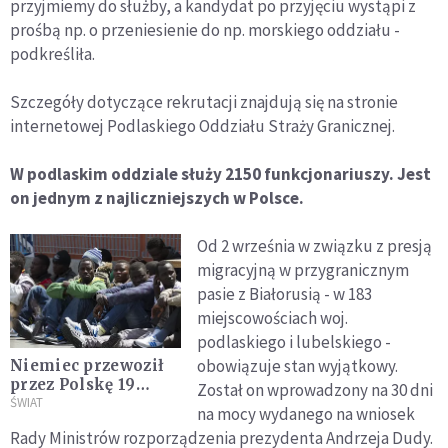
przyjmiemy do służby, a kandydat po przyjęciu wystąpi z
prośbą np. o przeniesienie do np. morskiego oddziału -
podkreśliła.
Szczegóły dotyczące rekrutacji znajdują się na stronie
internetowej Podlaskiego Oddziału Straży Granicznej.
W podlaskim oddziale służy 2150 funkcjonariuszy. Jest
on jednym z najliczniejszych w Polsce.
Od 2 września w związku z presją
migracyjną w przygranicznym
pasie z Białorusią - w 183
miejscowościach woj.
podlaskiego i lubelskiego -
obowiązuje stan wyjątkowy.
Niemiec przewoził
przez Polskę 19
Został on wprowadzony na 30 dni
imigrantów.
ŚWIAT
na mocy wydanego na wniosek
Zatrzymała go straż
Rady Ministrów rozporządzenia prezydenta Andrzeja Dudy.
graniczna