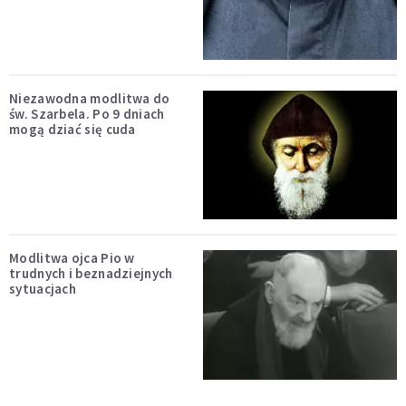
Niezawodna modlitwa do
św. Szarbela. Po 9 dniach
mogą dziać się cuda
Modlitwa ojca Pio w
trudnych i beznadziejnych
sytuacjach