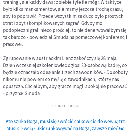
treningi, ale każdy dawał z siebie tyle ile mógł. W taktyce
było kilka mankamentów, ale mamy jeszcze trochę czasu,
aby to poprawić. Przede wszystkim za dużo było prostych
strat i zbyt skomplikowanych zagrań. Gdyby moi
podopieczni grali nieco prościej, to nie denerwowałbym się
tak bardzo - powiedział Smuda na pomeczowej konferencji
prasowej.
Zgrupowanie w austriackim Lienz zakończy się 28 maja.
Dzień wcześniej szkoleniowiec ogłosi 23-osobową kadrę, co
będzie oznaczało odesłanie trzech zawodników. - Do soboty
nikomu nie powiem co myślę o zawodnikach, którzy nas
opuszczą. Chciałbym, aby gracze mogli spokojnie pracować
- przyznał Smuda.
DEON.PL POLECA
Kto szuka Boga, musi się zwrócić całkowicie do wewnątrz.
Musi się wciąż ukierunkowywać na Boga, zawsze mieć Go