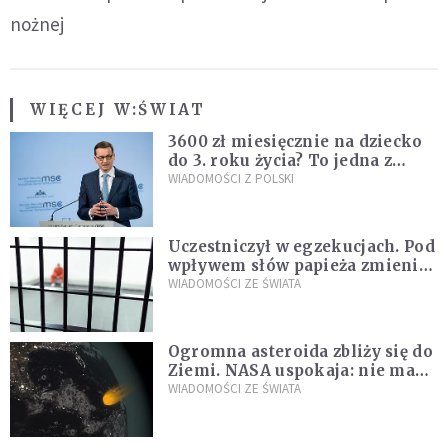
nożnej
WIĘCEJ W:
ŚWIAT
3600 zł miesięcznie na dziecko
do 3. roku życia? To jedna z
propozycji programu "Rozwój
WIADOMOŚCI Z POLSKI
Plus"
Uczestniczył w egzekucjach. Pod
wpływem słów papieża zmienił
zdanie
WIADOMOŚCI ZE ŚWIATA
Ogromna asteroida zbliży się do
Ziemi. NASA uspokaja: nie ma
zagrożenia
WIADOMOŚCI ZE ŚWIATA