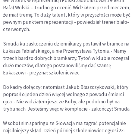
We wtorek w reprezentacji Polski zadebiutował 19-letni
Rafał Wolski. - Trudno go ocenić. Widziałem przed meczem,
że miał tremę. To duży talent, który w przyszłości może być
pewnym punktem reprezentacji - powiedział trener biało-
czerwonych.
Smuda ku zaskoczeniu dziennikarzy postawił w bramce na
Łukasza Fabiańskiego, a nie Przemysława Tytonia. - Mamy
trzech bardzo dobrych bramkarzy. Tytoń w klubie rozegrał
dużo meczów, dlatego postanowiliśmy dać szansę
Łukaszowi - przyznał szkoleniowiec.
Do kadry dołączył natomiast Jakub Błaszczykowski, który
poprosił o jeden dzień więcej wolnego z powodu śmierci
ojca. - Nie widziałem jeszcze Kuby, ale podobno był na
trybunach. Jesteśmy więc w komplecie - zakończył Smuda.
W sobotnim sparingu ze Słowacją ma zagrać potencjalnie
najsilniejszy skład. Dzień później szkoleniowiec ogłosi 23-