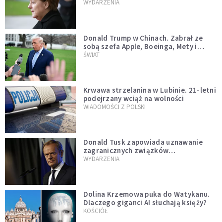
WYDARZENIA
Donald Trump w Chinach. Zabrał ze
sobą szefa Apple, Boeinga, Mety i
Muska
ŚWIAT
Krwawa strzelanina w Lubinie. 21-letni
podejrzany wciąż na wolności
WIADOMOŚCI Z POLSKI
Donald Tusk zapowiada uznawanie
zagranicznych związków
jednopłciowych. "Państwo oblało ten
WYDARZENIA
test"
Dolina Krzemowa puka do Watykanu.
Dlaczego giganci AI słuchają księży?
KOŚCIÓŁ