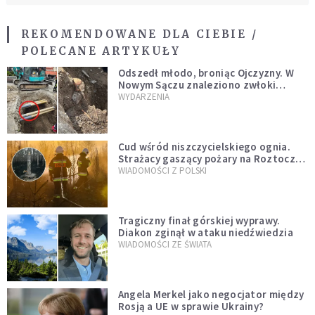
REKOMENDOWANE DLA CIEBIE /
POLECANE ARTYKUŁY
Odszedł młodo, broniąc Ojczyzny. W
Nowym Sączu znaleziono zwłoki
mężczyzny z czasów potopu
WYDARZENIA
szwedzkiego
Cud wśród niszczycielskiego ognia.
Strażacy gaszący pożary na Roztoczu
opublikowali niezwykłe zdjęcie
WIADOMOŚCI Z POLSKI
Tragiczny finał górskiej wyprawy.
Diakon zginął w ataku niedźwiedzia
WIADOMOŚCI ZE ŚWIATA
Angela Merkel jako negocjator między
Rosją a UE w sprawie Ukrainy?