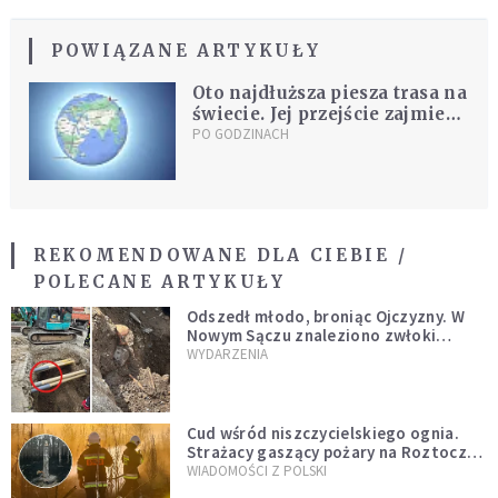
POWIĄZANE ARTYKUŁY
Oto najdłuższa piesza trasa na
świecie. Jej przejście zajmie
dwa lata
PO GODZINACH
REKOMENDOWANE DLA CIEBIE /
POLECANE ARTYKUŁY
Odszedł młodo, broniąc Ojczyzny. W
Nowym Sączu znaleziono zwłoki
mężczyzny z czasów potopu
WYDARZENIA
szwedzkiego
Cud wśród niszczycielskiego ognia.
Strażacy gaszący pożary na Roztoczu
opublikowali niezwykłe zdjęcie
WIADOMOŚCI Z POLSKI