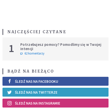
NAJCZĘŚCIEJ CZYTANE
1
Potrzebujesz pomocy? Pomodlimy się w Twojej
intencji
62 komentarzy
BĄDŹ NA BIEŻĄCO
ŚLEDŹ NAS NA FACEBOOKU
ŚLEDŹ NAS NA TWITTERZE
ŚLEDŹ NAS NA INSTAGRAMIE