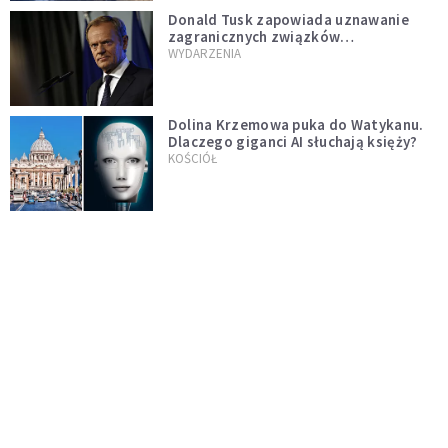
Donald Tusk zapowiada uznawanie
zagranicznych związków
jednopłciowych. "Państwo oblało ten
WYDARZENIA
test"
Dolina Krzemowa puka do Watykanu.
Dlaczego giganci AI słuchają księży?
KOŚCIÓŁ