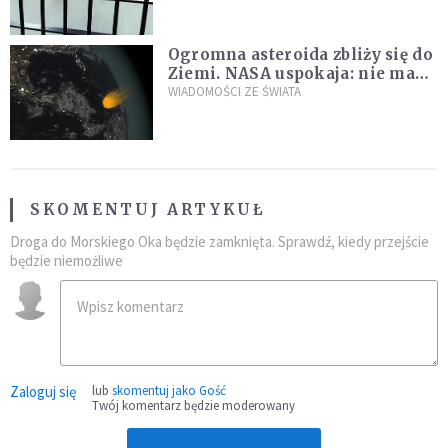
Ogromna asteroida zbliży się do
Ziemi. NASA uspokaja: nie ma
zagrożenia
WIADOMOŚCI ZE ŚWIATA
SKOMENTUJ ARTYKUŁ
Droga do Morskiego Oka będzie zamknięta. Sprawdź, kiedy przejście
będzie niemożliwe
Zaloguj się
lub
skomentuj jako Gość
Twój komentarz będzie moderowany