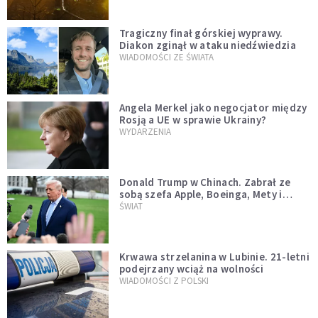
Tragiczny finał górskiej wyprawy.
Diakon zginął w ataku niedźwiedzia
WIADOMOŚCI ZE ŚWIATA
Angela Merkel jako negocjator między
Rosją a UE w sprawie Ukrainy?
WYDARZENIA
Donald Trump w Chinach. Zabrał ze
sobą szefa Apple, Boeinga, Mety i
Muska
ŚWIAT
Krwawa strzelanina w Lubinie. 21-letni
podejrzany wciąż na wolności
WIADOMOŚCI Z POLSKI