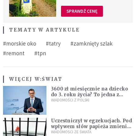
SPRAWDŹ CENĘ
TEMATY W ARTYKULE
#morskie oko
#tatry
#zamknięty szlak
#remont
#tpn
WIĘCEJ W:
ŚWIAT
3600 zł miesięcznie na dziecko
do 3. roku życia? To jedna z
propozycji programu "Rozwój
WIADOMOŚCI Z POLSKI
Plus"
Uczestniczył w egzekucjach. Pod
wpływem słów papieża zmienił
zdanie
WIADOMOŚCI ZE ŚWIATA