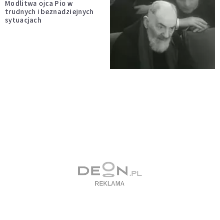
Modlitwa ojca Pio w
trudnych i beznadziejnych
sytuacjach