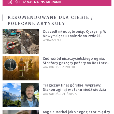
ŚLEDŹ NAS NA INSTAGRAMIE
REKOMENDOWANE DLA CIEBIE /
POLECANE ARTYKUŁY
Odszedł młodo, broniąc Ojczyzny. W
Nowym Sączu znaleziono zwłoki
mężczyzny z czasów potopu
WYDARZENIA
szwedzkiego
Cud wśród niszczycielskiego ognia.
Strażacy gaszący pożary na Roztoczu
opublikowali niezwykłe zdjęcie
WIADOMOŚCI Z POLSKI
Tragiczny finał górskiej wyprawy.
Diakon zginął w ataku niedźwiedzia
WIADOMOŚCI ZE ŚWIATA
Angela Merkel jako negocjator między