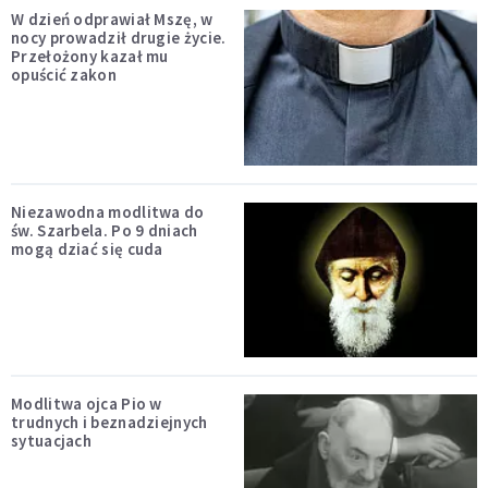
W dzień odprawiał Mszę, w
nocy prowadził drugie życie.
Przełożony kazał mu
opuścić zakon
Niezawodna modlitwa do
św. Szarbela. Po 9 dniach
mogą dziać się cuda
Modlitwa ojca Pio w
trudnych i beznadziejnych
sytuacjach