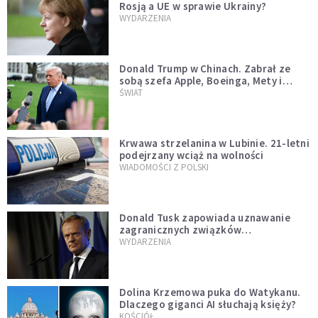
Rosją a UE w sprawie Ukrainy?
WYDARZENIA
Donald Trump w Chinach. Zabrał ze
sobą szefa Apple, Boeinga, Mety i
Muska
ŚWIAT
Krwawa strzelanina w Lubinie. 21-letni
podejrzany wciąż na wolności
WIADOMOŚCI Z POLSKI
Donald Tusk zapowiada uznawanie
zagranicznych związków
jednopłciowych. "Państwo oblało ten
WYDARZENIA
test"
Dolina Krzemowa puka do Watykanu.
Dlaczego giganci AI słuchają księży?
KOŚCIÓŁ