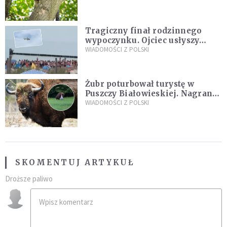
fatalny błąd
Tragiczny finał rodzinnego
wypoczynku. Ojciec usłyszy
zarzuty
WIADOMOŚCI Z POLSKI
Żubr poturbował turystę w
Puszczy Białowieskiej. Nagranie
daje do myślenia
WIADOMOŚCI Z POLSKI
SKOMENTUJ ARTYKUŁ
Droższe paliwo