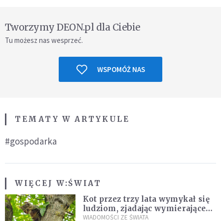
Tworzymy DEON.pl dla Ciebie
Tu możesz nas wesprzeć.
WSPOMÓŻ NAS
TEMATY W ARTYKULE
#gospodarka
WIĘCEJ W:
ŚWIAT
Kot przez trzy lata wymykał się
ludziom, zjadając wymierające
kaczki. W końcu popełnił
WIADOMOŚCI ZE ŚWIATA