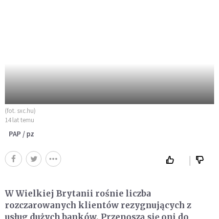
(fot. sxc.hu)
14 lat temu
PAP / pz
W Wielkiej Brytanii rośnie liczba
rozczarowanych klientów rezygnujących z
usług dużych banków. Przenoszą się oni do