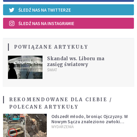
ŚLEDŹ NAS NA TWITTERZE
ŚLEDŹ NAS NA INSTAGRAMIE
POWIĄZANE ARTYKUŁY
Skandal ws. Liboru ma
zasięg światowy
ŚWIAT
REKOMENDOWANE DLA CIEBIE /
POLECANE ARTYKUŁY
Odszedł młodo, broniąc Ojczyzny. W
Nowym Sączu znaleziono zwłoki
mężczyzny z czasów potopu
WYDARZENIA
szwedzkiego