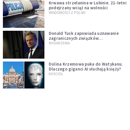
Krwawa strzelanina w Lubinie. 21-letni
podejrzany wciąż na wolności
WIADOMOŚCI Z POLSKI
Donald Tusk zapowiada uznawanie
zagranicznych związków
jednopłciowych. "Państwo oblało ten
WYDARZENIA
test"
Dolina Krzemowa puka do Watykanu.
Dlaczego giganci AI słuchają księży?
KOŚCIÓŁ