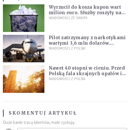
Wyrzucił do kosza kupon wart
milion euro. Służby ruszyły na
poszukiwania
WIADOMOŚCI ZE ŚWIATA
Pilot zatrzymany z narkotykami
wartymi 3,6 mln dolarów.
Śledczy podejrzewają, że latał
WIADOMOŚCI Z POLSKI
pod ich wpływem
Nawet 40 stopni w cieniu. Przed
Polską fala skrajnych upałów i
gwałtowne burze
WIADOMOŚCI Z POLSKI
SKOMENTUJ ARTYKUŁ
Duże banki tracą klientów, małe zyskują