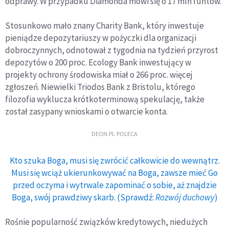
odprawy. W przypadku Diamonda mówi się o 17 mln funtów.
Stosunkowo mało znany Charity Bank, który inwestuje
pieniądze depozytariuszy w pożyczki dla organizacji
dobroczynnych, odnotował z tygodnia na tydzień przyrost
depozytów o 200 proc. Ecology Bank inwestujący w
projekty ochrony środowiska miał o 266 proc. więcej
zgłoszeń. Niewielki Triodos Bank z Bristolu, którego
filozofia wyklucza krótkoterminową spekulację, także
został zasypany wnioskami o otwarcie konta.
DEON.PL POLECA
Kto szuka Boga, musi się zwrócić całkowicie do wewnątrz.
Musi się wciąż ukierunkowywać na Boga, zawsze mieć Go
przed oczyma i wytrwale zapominać o sobie, aż znajdzie
Boga, swój prawdziwy skarb. (Sprawdź:
Rozwój duchowy
)
Rośnie popularność związków kredytowych, niedużych