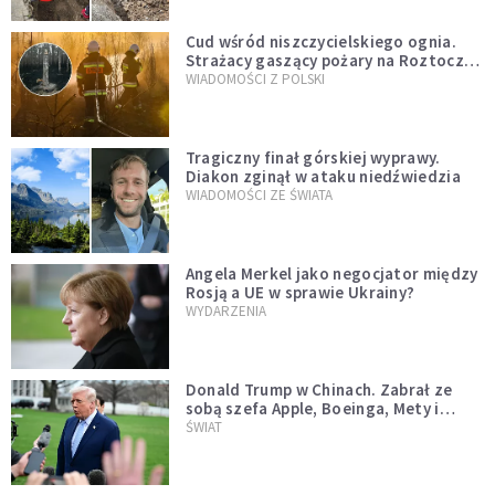
Cud wśród niszczycielskiego ognia.
Strażacy gaszący pożary na Roztoczu
opublikowali niezwykłe zdjęcie
WIADOMOŚCI Z POLSKI
Tragiczny finał górskiej wyprawy.
Diakon zginął w ataku niedźwiedzia
WIADOMOŚCI ZE ŚWIATA
Angela Merkel jako negocjator między
Rosją a UE w sprawie Ukrainy?
WYDARZENIA
Donald Trump w Chinach. Zabrał ze
sobą szefa Apple, Boeinga, Mety i
Muska
ŚWIAT