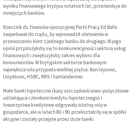
wyniku finansowego kryzysu ostatnich lat, przeniosła je do
mniejszych banków.
Rzecznik ds. finansów opozycyjnej Partii Pracy Ed Balls
zaapelował do rządu, by wprowadził ułatwienia w
przenoszeniu kont z jednego banku do drugiego. W jego
opinii przysłużyłoby się to konkurencyjności sektora usług
finansowych i zwiększyłoby zakres wyboru dla
konsumentów. W brytyjskim sektorze bankowym
największa rola przypada wielkiej piątce: Barclaysowi,
Lloydsowi, HSBC, RBS i Santanderowi.
Małe banki hipoteczne (kasy oszczędnościowo-pożyczkowe
udzielające członkom kredytu hipotecznego) i
towarzystwa kredytowe odgrywały istotną rolę w
gospodarce, ale w latach 80. i 90. przekształciły się w spółki
akcyjne i zostały przejęte przez duże banki.