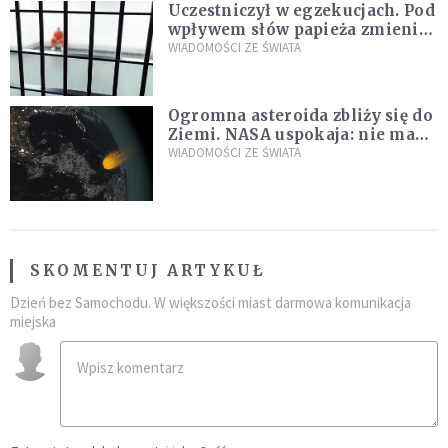
Uczestniczył w egzekucjach. Pod
wpływem słów papieża zmienił
zdanie
WIADOMOŚCI ZE ŚWIATA
Ogromna asteroida zbliży się do
Ziemi. NASA uspokaja: nie ma
zagrożenia
WIADOMOŚCI ZE ŚWIATA
SKOMENTUJ ARTYKUŁ
Dzień bez Samochodu. W większości miast darmowa komunikacja
miejska