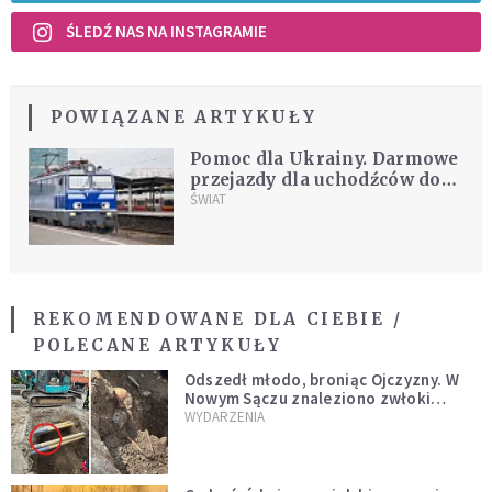
ŚLEDŹ NAS NA INSTAGRAMIE
POWIĄZANE ARTYKUŁY
Pomoc dla Ukrainy. Darmowe
przejazdy dla uchodźców do
30 czerwca
ŚWIAT
REKOMENDOWANE DLA CIEBIE /
POLECANE ARTYKUŁY
Odszedł młodo, broniąc Ojczyzny. W
Nowym Sączu znaleziono zwłoki
mężczyzny z czasów potopu
WYDARZENIA
szwedzkiego