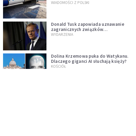
WIADOMOŚCI Z POLSKI
Donald Tusk zapowiada uznawanie
zagranicznych związków
jednopłciowych. "Państwo oblało ten
WYDARZENIA
test"
Dolina Krzemowa puka do Watykanu.
Dlaczego giganci AI słuchają księży?
KOŚCIÓŁ