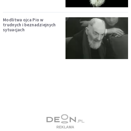
Modlitwa ojca Pio w
trudnych i beznadziejnych
sytuacjach