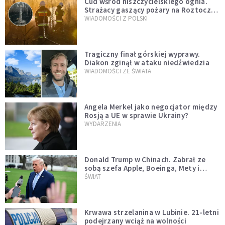
Cud wśród niszczycielskiego ognia.
Strażacy gaszący pożary na Roztoczu
opublikowali niezwykłe zdjęcie
WIADOMOŚCI Z POLSKI
Tragiczny finał górskiej wyprawy.
Diakon zginął w ataku niedźwiedzia
WIADOMOŚCI ZE ŚWIATA
Angela Merkel jako negocjator między
Rosją a UE w sprawie Ukrainy?
WYDARZENIA
Donald Trump w Chinach. Zabrał ze
sobą szefa Apple, Boeinga, Mety i
Muska
ŚWIAT
Krwawa strzelanina w Lubinie. 21-letni
podejrzany wciąż na wolności