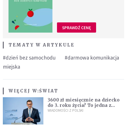
SPRAWDŹ CENĘ
TEMATY W ARTYKULE
#dzień bez samochodu
#darmowa komunikacja
miejska
WIĘCEJ W:
ŚWIAT
3600 zł miesięcznie na dziecko
do 3. roku życia? To jedna z
propozycji programu "Rozwój
WIADOMOŚCI Z POLSKI
Plus"