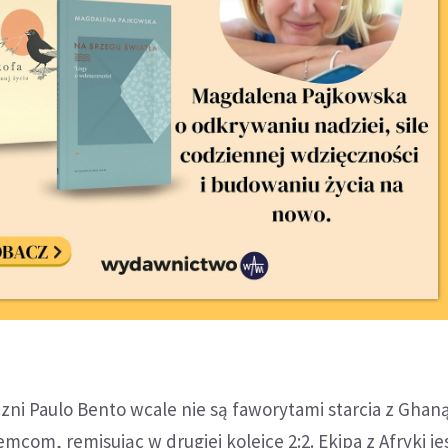
zni Paulo Bento wcale nie są faworytami starcia z Ghaną
mcom, remisując w drugiej kolejce 2:2. Ekipa z Afryki je