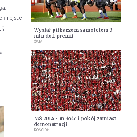
ia.
e miejsce
ję.
Wysłał piłkarzom samolotem 3
mln dol. premii
ŚWIAT
ca
MŚ 2014 - miłość i pokój zamiast
demonstracji
KOŚCIÓŁ