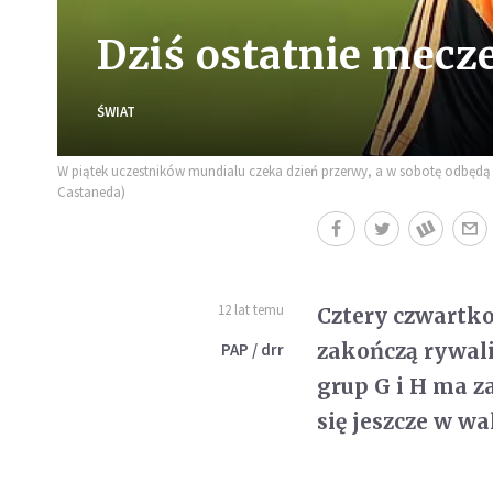
Dziś ostatnie mecz
ŚWIAT
W piątek uczestników mundialu czeka dzień przerwy, a w sobotę odbędą si
Castaneda)
12 lat temu
Cztery czwartko
zakończą rywali
PAP / drr
grup G i H ma z
się jeszcze w wa