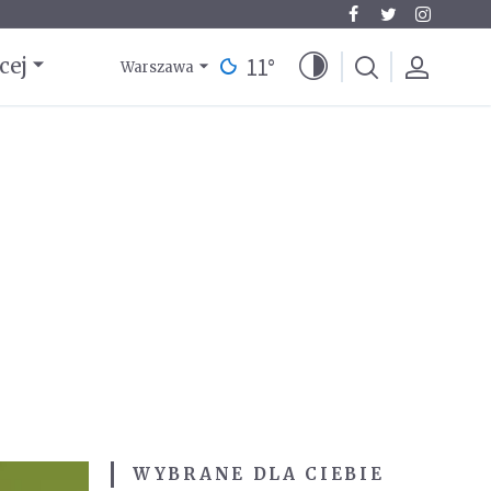
11
°
cej
Warszawa
WYBRANE DLA CIEBIE