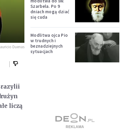
modlitwa do św.
Szarbela. Po 9
dniach mogą dziać
się cuda
Modlitwa ojca Pio
w trudnych i
beznadziejnych
Mauricio Duenas
sytuacjach
razylii
drużyn
łe liczą