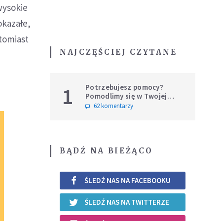
wysokie
okazałe,
tomiast
NAJCZĘŚCIEJ CZYTANE
Potrzebujesz pomocy?
1
Pomodlimy się w Twojej
intencji
62 komentarzy
BĄDŹ NA BIEŻĄCO
ŚLEDŹ NAS NA FACEBOOKU
ŚLEDŹ NAS NA TWITTERZE