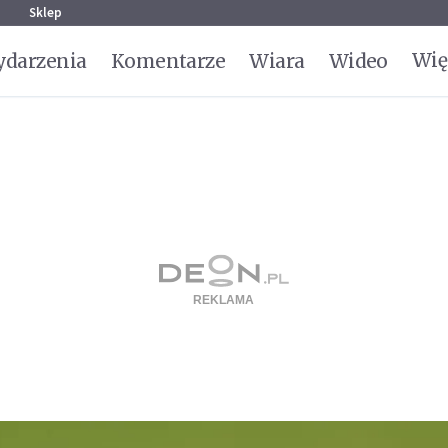
g
Sklep
Wię
darzenia
Komentarze
Wiara
Wideo