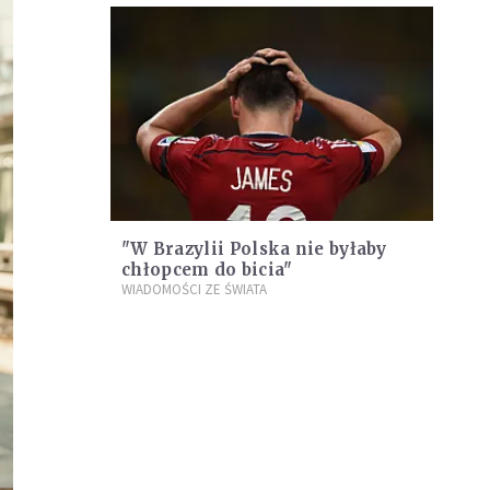
"W Brazylii Polska nie byłaby
chłopcem do bicia"
WIADOMOŚCI ZE ŚWIATA