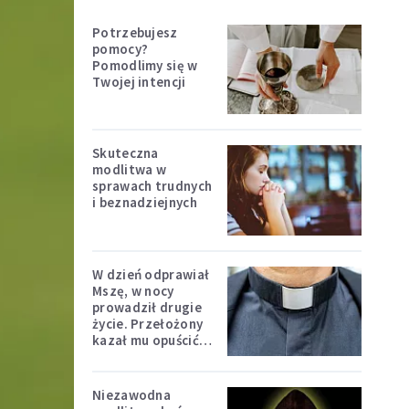
Potrzebujesz
pomocy?
Pomodlimy się w
Twojej intencji
Skuteczna
modlitwa w
sprawach trudnych
i beznadziejnych
W dzień odprawiał
Mszę, w nocy
prowadził drugie
życie. Przełożony
kazał mu opuścić
zakon
Niezawodna