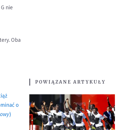
 G nie
tery. Oba
POWIĄZANE ARTYKUŁY
ciąż
ominać o
howy
)