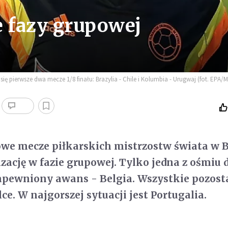
e fazy grupowej
ę pierwsze dwa mecze 1/8 finału: Brazylia - Chile i Kolumbia - Urugwaj (fot. EPA/
we mecze piłkarskich mistrzostw świata w B
zację w fazie grupowej. Tylko jedna z ośmiu 
apewniony awans - Belgia. Wszystkie pozosta
lce. W najgorszej sytuacji jest Portugalia.