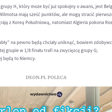
upy H, który może być już spokojny o awans, jest Belg
Wilmotsa mają sześć punktów, ale mogą stracić pierwsz
egrają z Koreą Południową, natomiast Algieria pokona Ros
abły" na pewno będą chciały uniknąć, bowiem zdobyw
ej grupie w 1/8 finału trafi na zwycięzcę grupy G;
j będą to Niemcy.
DEON.PL POLECA