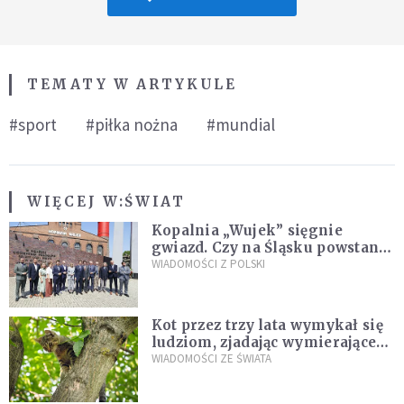
TEMATY W ARTYKULE
#sport
#piłka nożna
#mundial
WIĘCEJ W:
ŚWIAT
Kopalnia „Wujek” sięgnie
gwiazd. Czy na Śląsku powstanie
„Dolina Krzemowa”?
WIADOMOŚCI Z POLSKI
Kot przez trzy lata wymykał się
ludziom, zjadając wymierające
kaczki. W końcu popełnił
WIADOMOŚCI ZE ŚWIATA
fatalny błąd