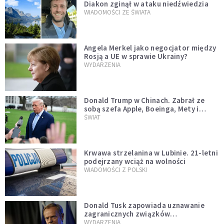
Diakon zginął w ataku niedźwiedzia
WIADOMOŚCI ZE ŚWIATA
Angela Merkel jako negocjator między
Rosją a UE w sprawie Ukrainy?
WYDARZENIA
Donald Trump w Chinach. Zabrał ze
sobą szefa Apple, Boeinga, Mety i
Muska
ŚWIAT
Krwawa strzelanina w Lubinie. 21-letni
podejrzany wciąż na wolności
WIADOMOŚCI Z POLSKI
Donald Tusk zapowiada uznawanie
zagranicznych związków
jednopłciowych. "Państwo oblało ten
WYDARZENIA