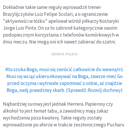
Dokładnie takie same reguły wprowadził trener
Brazylijczyków Luiz Felipe Scolari, a o ograniczenie
"aktywności w łóżku" apelował wśród piłkarzy Kostaryki
Jorge Luis Pinto. On za to zabronił kategorycznie swoim
podopiecznym korzystania z telefonów komórkowych w
dniu meczu. Nie mogą oni ich nawet zabierać do szatni.
DEON.PL POLECA
Kto szuka Boga, musi się zwrócić całkowicie do wewnątrz.
Musi się wciąż ukierunkowywać na Boga, zawsze mieć Go
przed oczyma i wytrwale zapominać o sobie, aż znajdzie
Boga, swój prawdziwy skarb. (Sprawdź:
Rozwój duchowy
)
Najbardziej surowy jest jednak Herrera. Papierosy czy
alkohol to jest temat tabu, a zawodnicy mają zakaz
wychodzenia poza kwaterę. Takie reguły zostały
wprowadzone po aferze w trakcie zeszłorocznego Pucharu