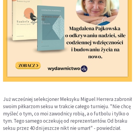
Już wcześniej selekcjoner Meksyku Miguel Herrera zabronił
swoim piłkarzom seksu w trakcie całego turnieju. "Nie chcę
myśleć o tym, co moi zawodnicy robią, a o futbolu i tylko o
tym. Tego samego oczekuję od reprezentantów. Od braku
seksu przez 40 dni jeszcze nikt nie umarł" - powiedział.