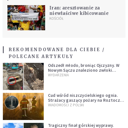
Iran: aresztowanie za
niewłaściwe kibicowanie
KOŚCIÓŁ
REKOMENDOWANE DLA CIEBIE /
POLECANE ARTYKUŁY
Odszedł młodo, broniąc Ojczyzny. W
Nowym Sączu znaleziono zwłoki
mężczyzny z czasów potopu
WYDARZENIA
szwedzkiego
Cud wśród niszczycielskiego ognia.
Strażacy gaszący pożary na Roztoczu
opublikowali niezwykłe zdjęcie
WIADOMOŚCI Z POLSKI
Tragiczny finał górskiej wyprawy.