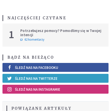
NAJCZĘŚCIEJ CZYTANE
1
Potrzebujesz pomocy? Pomodlimy się w Twojej
intencji
62 komentarzy
BĄDŹ NA BIEŻĄCO
ŚLEDŹ NAS NA FACEBOOKU
ŚLEDŹ NAS NA TWITTERZE
ŚLEDŹ NAS NA INSTAGRAMIE
POWIĄZANE ARTYKUŁY