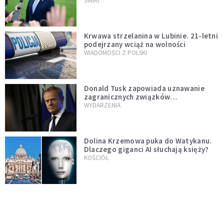
Muska
ŚWIAT
Krwawa strzelanina w Lubinie. 21-letni
podejrzany wciąż na wolności
WIADOMOŚCI Z POLSKI
Donald Tusk zapowiada uznawanie
zagranicznych związków
jednopłciowych. "Państwo oblało ten
WYDARZENIA
test"
Dolina Krzemowa puka do Watykanu.
Dlaczego giganci AI słuchają księży?
KOŚCIÓŁ