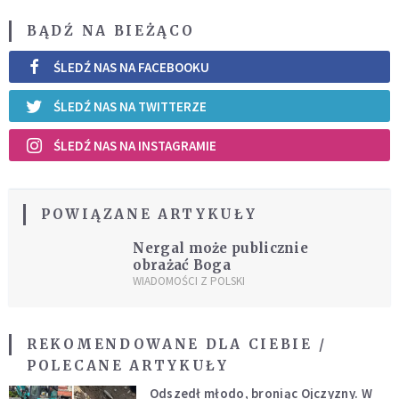
BĄDŹ NA BIEŻĄCO
ŚLEDŹ NAS NA FACEBOOKU
ŚLEDŹ NAS NA TWITTERZE
ŚLEDŹ NAS NA INSTAGRAMIE
POWIĄZANE ARTYKUŁY
Nergal może publicznie
obrażać Boga
WIADOMOŚCI Z POLSKI
REKOMENDOWANE DLA CIEBIE /
POLECANE ARTYKUŁY
Odszedł młodo, broniąc Ojczyzny. W