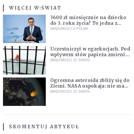
WIĘCEJ W:
ŚWIAT
3600 zł miesięcznie na dziecko
do 3. roku życia? To jedna z
propozycji programu "Rozwój
WIADOMOŚCI Z POLSKI
Plus"
Uczestniczył w egzekucjach. Pod
wpływem słów papieża zmienił
zdanie
WIADOMOŚCI ZE ŚWIATA
Ogromna asteroida zbliży się do
Ziemi. NASA uspokaja: nie ma
zagrożenia
WIADOMOŚCI ZE ŚWIATA
SKOMENTUJ ARTYKUŁ