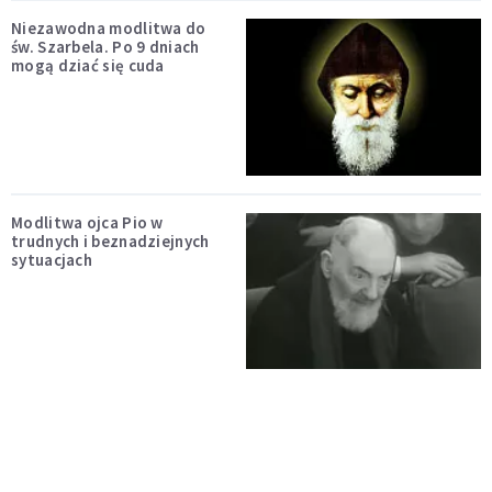
Niezawodna modlitwa do
św. Szarbela. Po 9 dniach
mogą dziać się cuda
Modlitwa ojca Pio w
trudnych i beznadziejnych
sytuacjach