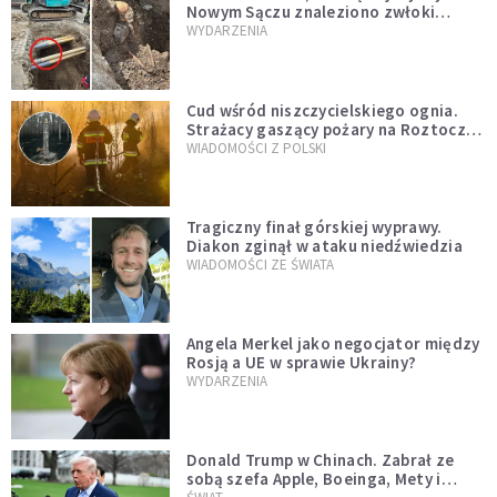
Nowym Sączu znaleziono zwłoki
mężczyzny z czasów potopu
WYDARZENIA
szwedzkiego
Cud wśród niszczycielskiego ognia.
Strażacy gaszący pożary na Roztoczu
opublikowali niezwykłe zdjęcie
WIADOMOŚCI Z POLSKI
Tragiczny finał górskiej wyprawy.
Diakon zginął w ataku niedźwiedzia
WIADOMOŚCI ZE ŚWIATA
Angela Merkel jako negocjator między
Rosją a UE w sprawie Ukrainy?
WYDARZENIA
Donald Trump w Chinach. Zabrał ze
sobą szefa Apple, Boeinga, Mety i