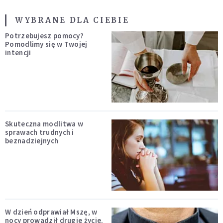
WYBRANE DLA CIEBIE
Potrzebujesz pomocy?
Pomodlimy się w Twojej
intencji
Skuteczna modlitwa w
sprawach trudnych i
beznadziejnych
W dzień odprawiał Mszę, w
nocy prowadził drugie życie.