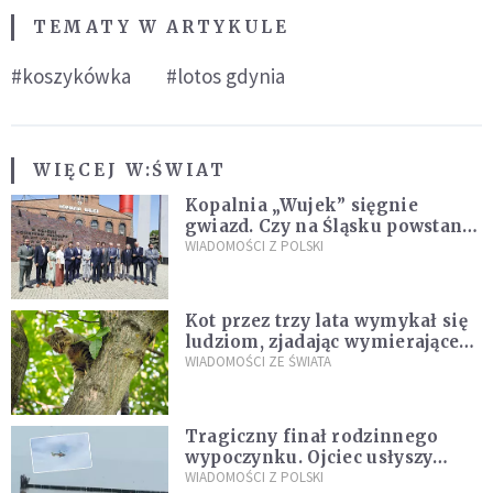
TEMATY W ARTYKULE
#koszykówka
#lotos gdynia
WIĘCEJ W:
ŚWIAT
Kopalnia „Wujek” sięgnie
gwiazd. Czy na Śląsku powstanie
„Dolina Krzemowa”?
WIADOMOŚCI Z POLSKI
Kot przez trzy lata wymykał się
ludziom, zjadając wymierające
kaczki. W końcu popełnił
WIADOMOŚCI ZE ŚWIATA
fatalny błąd
Tragiczny finał rodzinnego
wypoczynku. Ojciec usłyszy
zarzuty
WIADOMOŚCI Z POLSKI