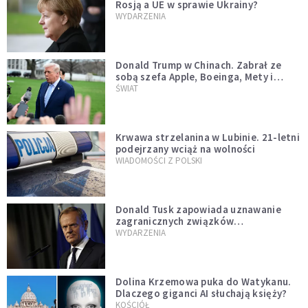
Rosją a UE w sprawie Ukrainy?
WYDARZENIA
Donald Trump w Chinach. Zabrał ze
sobą szefa Apple, Boeinga, Mety i
Muska
ŚWIAT
Krwawa strzelanina w Lubinie. 21-letni
podejrzany wciąż na wolności
WIADOMOŚCI Z POLSKI
Donald Tusk zapowiada uznawanie
zagranicznych związków
jednopłciowych. "Państwo oblało ten
WYDARZENIA
test"
Dolina Krzemowa puka do Watykanu.
Dlaczego giganci AI słuchają księży?
KOŚCIÓŁ