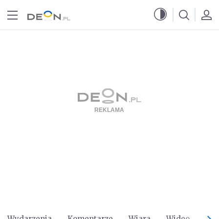
Przejdź do menu głównego
Przejdź do treści
Wydarzenia
Komentarze
Wiara
Wideo
Po 