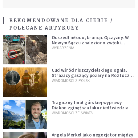
REKOMENDOWANE DLA CIEBIE /
POLECANE ARTYKUŁY
Odszedł młodo, broniąc Ojczyzny. W
Nowym Sączu znaleziono zwłoki
mężczyzny z czasów potopu
WYDARZENIA
szwedzkiego
Cud wśród niszczycielskiego ognia.
Strażacy gaszący pożary na Roztoczu
opublikowali niezwykłe zdjęcie
WIADOMOŚCI Z POLSKI
Tragiczny finał górskiej wyprawy.
Diakon zginął w ataku niedźwiedzia
WIADOMOŚCI ZE ŚWIATA
Angela Merkel jako negocjator między