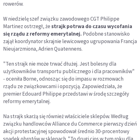
rowerów.
W niedzielę szef związku zawodowego CGT Philippe
Martinez ostrzegł, że
strajk potrwa do czasu wycofania
się rządu z reformy emerytalnej.
Podobne stanowisko
zajął koordynator skrajnie lewicowego ugrupowania Francja
Nieujarzmiona, Adrien Quatennens.
"Ten strajk nie może trwać dłużej. Jest bolesny dla
użytkowników transportu publicznego i dla pracowników"
- oceniła Borne, odnosząc się do impasu w rozmowach
rządu ze związkowcami i opozycją. Zapowiedziała, że
premier Edouard Philippe przedstawi w środę szczegóły
reformy emerytalnej.
Na strajk skarżą się również właściciele sklepów. Według
związku handlowców Alliance du Commerce pierwszy dzień
akcji protestacyjnej spowodował średnio 30-procentowy
spadek obrotów w sklepach. "To drugi cios w tym roku dla