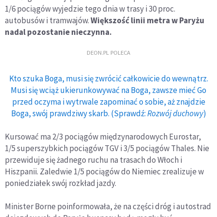
1/6 pociągów wyjedzie tego dnia w trasy i 30 proc.
autobusów i tramwajów.
Większość linii metra w Paryżu
nadal pozostanie nieczynna.
DEON.PL POLECA
Kto szuka Boga, musi się zwrócić całkowicie do wewnątrz.
Musi się wciąż ukierunkowywać na Boga, zawsze mieć Go
przed oczyma i wytrwale zapominać o sobie, aż znajdzie
Boga, swój prawdziwy skarb. (Sprawdź:
Rozwój duchowy
)
Kursować ma 2/3 pociągów międzynarodowych Eurostar,
1/5 superszybkich pociągów TGV i 3/5 pociągów Thales. Nie
przewiduje się żadnego ruchu na trasach do Włoch i
Hiszpanii. Zaledwie 1/5 pociągów do Niemiec zrealizuje w
poniedziałek swój rozkład jazdy.
Minister Borne poinformowała, że na części dróg i autostrad