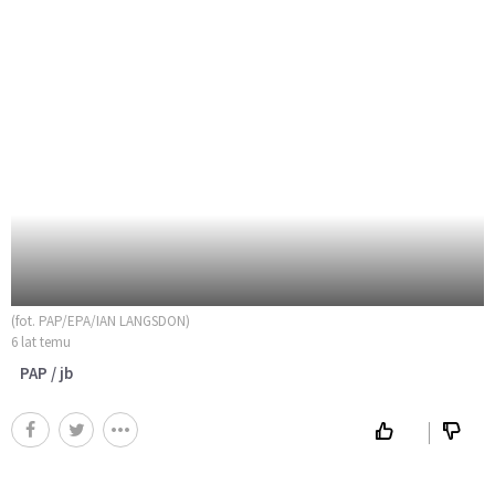
(fot. PAP/EPA/IAN LANGSDON)
6 lat temu
PAP / jb