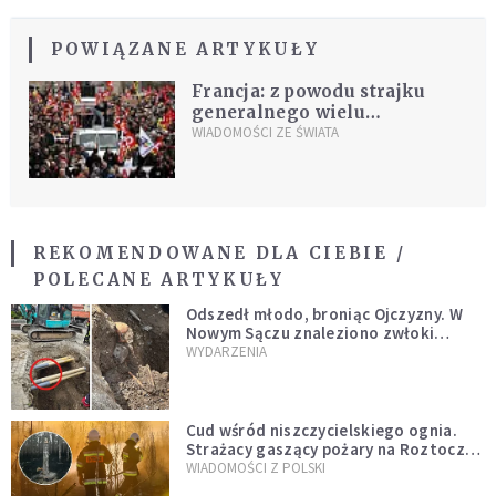
POWIĄZANE ARTYKUŁY
Francja: z powodu strajku
generalnego wielu
pracowników zostało w
WIADOMOŚCI ZE ŚWIATA
domach
REKOMENDOWANE DLA CIEBIE /
POLECANE ARTYKUŁY
Odszedł młodo, broniąc Ojczyzny. W
Nowym Sączu znaleziono zwłoki
mężczyzny z czasów potopu
WYDARZENIA
szwedzkiego
Cud wśród niszczycielskiego ognia.
Strażacy gaszący pożary na Roztoczu
opublikowali niezwykłe zdjęcie
WIADOMOŚCI Z POLSKI