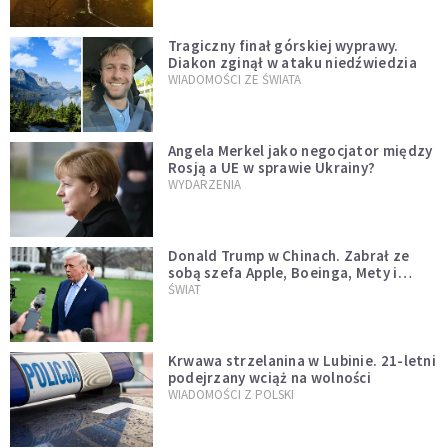
Tragiczny finał górskiej wyprawy.
Diakon zginął w ataku niedźwiedzia
WIADOMOŚCI ZE ŚWIATA
Angela Merkel jako negocjator między
Rosją a UE w sprawie Ukrainy?
WYDARZENIA
Donald Trump w Chinach. Zabrał ze
sobą szefa Apple, Boeinga, Mety i
Muska
ŚWIAT
Krwawa strzelanina w Lubinie. 21-letni
podejrzany wciąż na wolności
WIADOMOŚCI Z POLSKI