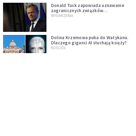
Donald Tusk zapowiada uznawanie
zagranicznych związków
jednopłciowych. "Państwo oblało ten
WYDARZENIA
test"
Dolina Krzemowa puka do Watykanu.
Dlaczego giganci AI słuchają księży?
KOŚCIÓŁ