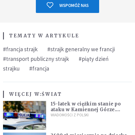
WSPOMÓŻ NAS
TEMATY W ARTYKULE
#francja strajk
#strajk generalny we francji
#transport publiczny strajk
#piąty dzień
strajku
#francja
WIĘCEJ W:
ŚWIAT
15-latek w ciężkim stanie po
ataku w Kamiennej Górze.
Policja zatrzymała dwóch
WIADOMOŚCI Z POLSKI
nastolatków