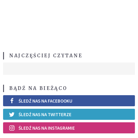
NAJCZĘŚCIEJ CZYTANE
BĄDŹ NA BIEŻĄCO
ŚLEDŹ NAS NA FACEBOOKU
ŚLEDŹ NAS NA TWITTERZE
ŚLEDŹ NAS NA INSTAGRAMIE