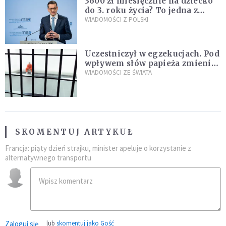
3600 zł miesięcznie na dziecko
do 3. roku życia? To jedna z
propozycji programu "Rozwój
WIADOMOŚCI Z POLSKI
Plus"
Uczestniczył w egzekucjach. Pod
wpływem słów papieża zmienił
zdanie
WIADOMOŚCI ZE ŚWIATA
SKOMENTUJ ARTYKUŁ
Francja: piąty dzień strajku, minister apeluje o korzystanie z
alternatywnego transportu
Zaloguj się
lub
skomentuj jako Gość