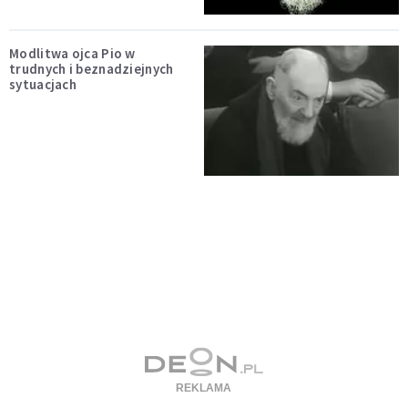
Modlitwa ojca Pio w
trudnych i beznadziejnych
sytuacjach