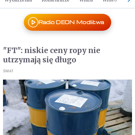
Radio DEON Modlitwa
"FT": niskie ceny ropy nie
utrzymają się długo
ŚWIAT