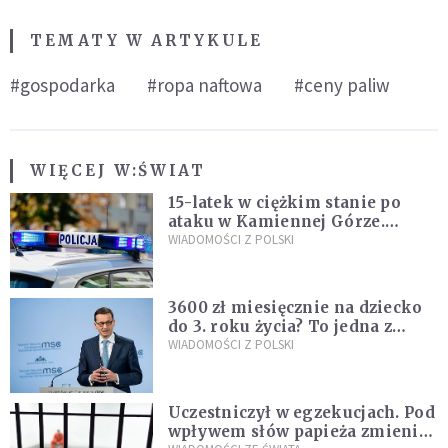
TEMATY W ARTYKULE
#gospodarka
#ropa naftowa
#ceny paliw
WIĘCEJ W:
ŚWIAT
15-latek w ciężkim stanie po
ataku w Kamiennej Górze.
Policja zatrzymała dwóch
WIADOMOŚCI Z POLSKI
nastolatków
3600 zł miesięcznie na dziecko
do 3. roku życia? To jedna z
propozycji programu "Rozwój
WIADOMOŚCI Z POLSKI
Plus"
Uczestniczył w egzekucjach. Pod
wpływem słów papieża zmienił