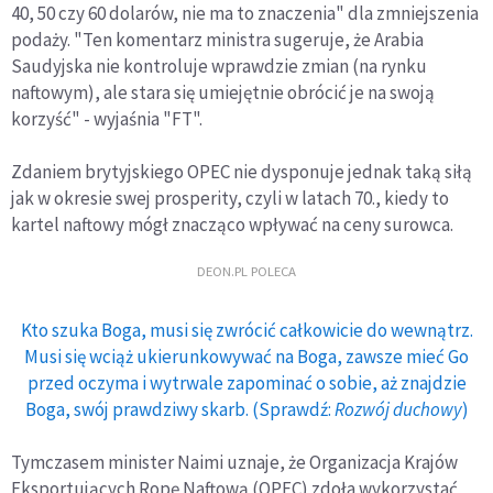
40, 50 czy 60 dolarów, nie ma to znaczenia" dla zmniejszenia
podaży. "Ten komentarz ministra sugeruje, że Arabia
Saudyjska nie kontroluje wprawdzie zmian (na rynku
naftowym), ale stara się umiejętnie obrócić je na swoją
korzyść" - wyjaśnia "FT".
Zdaniem brytyjskiego OPEC nie dysponuje jednak taką siłą
jak w okresie swej prosperity, czyli w latach 70., kiedy to
kartel naftowy mógł znacząco wpływać na ceny surowca.
DEON.PL POLECA
Kto szuka Boga, musi się zwrócić całkowicie do wewnątrz.
Musi się wciąż ukierunkowywać na Boga, zawsze mieć Go
przed oczyma i wytrwale zapominać o sobie, aż znajdzie
Boga, swój prawdziwy skarb. (Sprawdź:
Rozwój duchowy
)
Tymczasem minister Naimi uznaje, że Organizacja Krajów
Eksportujących Ropę Naftową (OPEC) zdoła wykorzystać