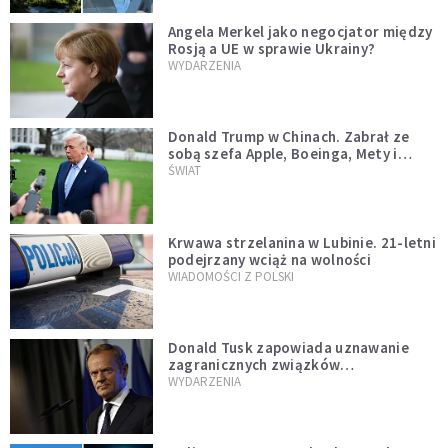
Angela Merkel jako negocjator między
Rosją a UE w sprawie Ukrainy?
WYDARZENIA
Donald Trump w Chinach. Zabrał ze
sobą szefa Apple, Boeinga, Mety i
Muska
ŚWIAT
Krwawa strzelanina w Lubinie. 21-letni
podejrzany wciąż na wolności
WIADOMOŚCI Z POLSKI
Donald Tusk zapowiada uznawanie
zagranicznych związków
jednopłciowych. "Państwo oblało ten
WYDARZENIA
test"