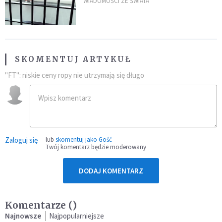
zdanie
WIADOMOŚCI ZE ŚWIATA
SKOMENTUJ ARTYKUŁ
"FT": niskie ceny ropy nie utrzymają się długo
Zaloguj się
lub
skomentuj jako Gość
Twój komentarz będzie moderowany
DODAJ KOMENTARZ
Komentarze (
)
Najnowsze
Najpopularniejsze