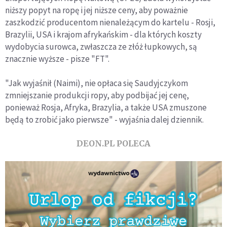
niższy popyt na ropę i jej niższe ceny, aby poważnie
zaszkodzić producentom nienależącym do kartelu - Rosji,
Brazylii, USA i krajom afrykańskim - dla których koszty
wydobycia surowca, zwłaszcza ze złóż łupkowych, są
znacznie wyższe - pisze "FT".
"Jak wyjaśnił (Naimi), nie opłaca się Saudyjczykom
zmniejszanie produkcji ropy, aby podbijać jej cenę,
ponieważ Rosja, Afryka, Brazylia, a także USA zmuszone
będą to zrobić jako pierwsze" - wyjaśnia dalej dziennik.
DEON.PL POLECA