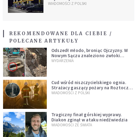
WIADOMOŚCI Z POLSKI
REKOMENDOWANE DLA CIEBIE /
POLECANE ARTYKUŁY
Odszedł młodo, broniąc Ojczyzny. W
Nowym Sączu znaleziono zwłoki
mężczyzny z czasów potopu
WYDARZENIA
szwedzkiego
Cud wśród niszczycielskiego ognia.
Strażacy gaszący pożary na Roztoczu
opublikowali niezwykłe zdjęcie
WIADOMOŚCI Z POLSKI
Tragiczny finał górskiej wyprawy.
Diakon zginął w ataku niedźwiedzia
WIADOMOŚCI ZE ŚWIATA