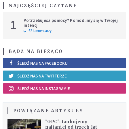
NAJCZĘŚCIEJ CZYTANE
1
Potrzebujesz pomocy? Pomodlimy się w Twojej
intencji
62 komentarzy
BĄDŹ NA BIEŻĄCO
ŚLEDŹ NAS NA FACEBOOKU
ŚLEDŹ NAS NA TWITTERZE
ŚLEDŹ NAS NA INSTAGRAMIE
POWIĄZANE ARTYKUŁY
"GPC": tankujemy
najtaniej od trzech lat