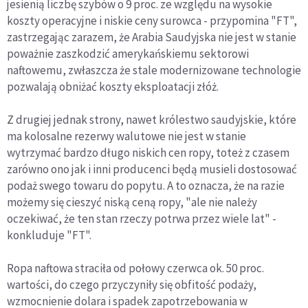
jesienią liczbę szybów o 9 proc. ze względu na wysokie
koszty operacyjne i niskie ceny surowca - przypomina "FT",
zastrzegając zarazem, że Arabia Saudyjska nie jest w stanie
poważnie zaszkodzić amerykańskiemu sektorowi
naftowemu, zwłaszcza że stale modernizowane technologie
pozwalają obniżać koszty eksploatacji złóż.
Z drugiej jednak strony, nawet królestwo saudyjskie, które
ma kolosalne rezerwy walutowe nie jest w stanie
wytrzymać bardzo długo niskich cen ropy, toteż z czasem
zarówno ono jak i inni producenci będą musieli dostosować
podaż swego towaru do popytu. A to oznacza, że na razie
możemy się cieszyć niską ceną ropy, "ale nie należy
oczekiwać, że ten stan rzeczy potrwa przez wiele lat" -
konkluduje "FT".
Ropa naftowa straciła od połowy czerwca ok. 50 proc.
wartości, do czego przyczyniły się obfitość podaży,
wzmocnienie dolara i spadek zapotrzebowania w