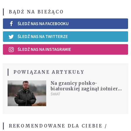
BĄDŹ NA BIEŻĄCO
ŚLEDŹ NAS NA FACEBOOKU
ŚLEDŹ NAS NA TWITTERZE
ŚLEDŹ NAS NA INSTAGRAMIE
POWIĄZANE ARTYKUŁY
Na granicy polsko-
białoruskiej zaginął żołnierz.
Błaszczak: nie powinien być
ŚWIAT
skierowany do służby
REKOMENDOWANE DLA CIEBIE /