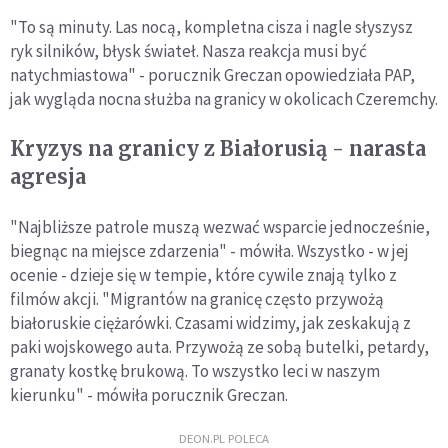
"To są minuty. Las nocą, kompletna cisza i nagle słyszysz
ryk silników, błysk świateł. Nasza reakcja musi być
natychmiastowa" - porucznik Greczan opowiedziała PAP,
jak wygląda nocna służba na granicy w okolicach Czeremchy.
Kryzys na granicy z Białorusią - narasta
agresja
"Najbliższe patrole muszą wezwać wsparcie jednocześnie,
biegnąc na miejsce zdarzenia" - mówiła. Wszystko - w jej
ocenie - dzieje się w tempie, które cywile znają tylko z
filmów akcji. "Migrantów na granicę często przywożą
białoruskie ciężarówki. Czasami widzimy, jak zeskakują z
paki wojskowego auta. Przywożą ze sobą butelki, petardy,
granaty kostkę brukową. To wszystko leci w naszym
kierunku" - mówiła porucznik Greczan.
DEON.PL POLECA