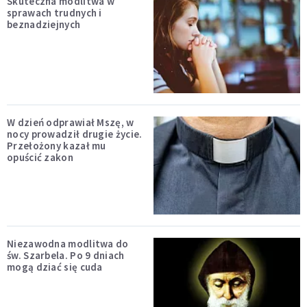
Skuteczna modlitwa w
sprawach trudnych i
beznadziejnych
W dzień odprawiał Mszę, w
nocy prowadził drugie życie.
Przełożony kazał mu
opuścić zakon
Niezawodna modlitwa do
św. Szarbela. Po 9 dniach
mogą dziać się cuda