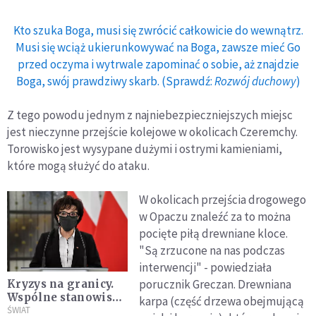
Kto szuka Boga, musi się zwrócić całkowicie do wewnątrz.
Musi się wciąż ukierunkowywać na Boga, zawsze mieć Go
przed oczyma i wytrwale zapominać o sobie, aż znajdzie
Boga, swój prawdziwy skarb. (Sprawdź:
Rozwój duchowy
)
Z tego powodu jednym z najniebezpieczniejszych miejsc
jest nieczynne przejście kolejowe w okolicach Czeremchy.
Torowisko jest wysypane dużymi i ostrymi kamieniami,
które mogą służyć do ataku.
W okolicach przejścia drogowego
w Opaczu znaleźć za to można
pocięte piłą drewniane kloce.
"Są zrzucone na nas podczas
interwencji" - powiedziała
porucznik Greczan. Drewniana
Kryzys na granicy.
Wspólne stanowisko
karpa (część drzewa obejmującą
szefów
ŚWIAT