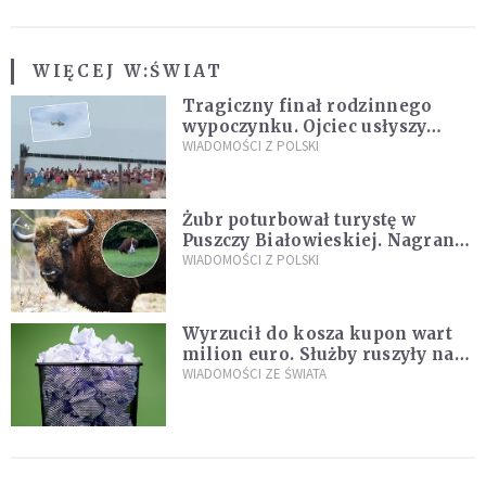
WIĘCEJ W:
ŚWIAT
Tragiczny finał rodzinnego
wypoczynku. Ojciec usłyszy
zarzuty
WIADOMOŚCI Z POLSKI
Żubr poturbował turystę w
Puszczy Białowieskiej. Nagranie
daje do myślenia
WIADOMOŚCI Z POLSKI
Wyrzucił do kosza kupon wart
milion euro. Służby ruszyły na
poszukiwania
WIADOMOŚCI ZE ŚWIATA