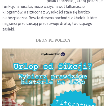
pniak i korzenie), którą pokazuje
parlamentów
funkcjonariuszka, może ważyć nawet kilkanaście
Polski, Litwy, Łotwy
kilogramów, a zrzucona z wysokości staje się bardzo
i Estonii
niebezpieczna. Reszta drewna pochodzi z kładek, które
migranci przerzucają przez zwoje drutu, tworzącego
zasieki.
DEON.PL POLECA