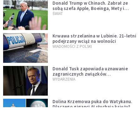
Donald Trump w Chinach. Zabrał ze
sobą szefa Apple, Boeinga, Mety i
Muska
ŚWIAT
Krwawa strzelanina w Lubinie. 21-letni
podejrzany wciąż na wolności
WIADOMOŚCI Z POLSKI
Donald Tusk zapowiada uznawanie
zagranicznych związków
jednopłciowych. "Państwo oblało ten
WYDARZENIA
test"
Dolina Krzemowa puka do Watykanu.
Dlaczego giganci AI słuchają księży?
KOŚCIÓŁ