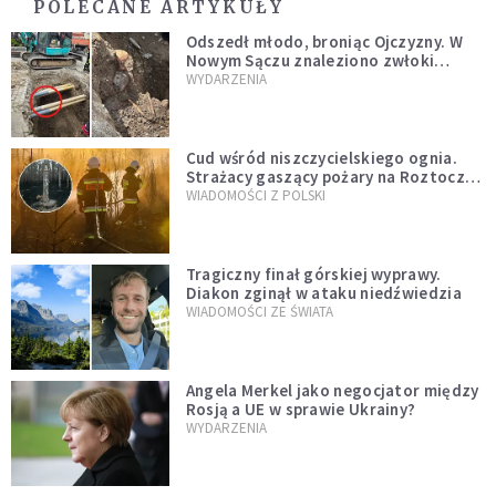
POLECANE ARTYKUŁY
Odszedł młodo, broniąc Ojczyzny. W
Nowym Sączu znaleziono zwłoki
mężczyzny z czasów potopu
WYDARZENIA
szwedzkiego
Cud wśród niszczycielskiego ognia.
Strażacy gaszący pożary na Roztoczu
opublikowali niezwykłe zdjęcie
WIADOMOŚCI Z POLSKI
Tragiczny finał górskiej wyprawy.
Diakon zginął w ataku niedźwiedzia
WIADOMOŚCI ZE ŚWIATA
Angela Merkel jako negocjator między
Rosją a UE w sprawie Ukrainy?
WYDARZENIA