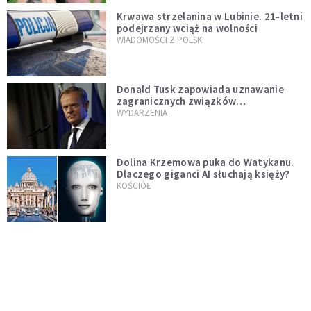
Krwawa strzelanina w Lubinie. 21-letni
podejrzany wciąż na wolności
WIADOMOŚCI Z POLSKI
Donald Tusk zapowiada uznawanie
zagranicznych związków
jednopłciowych. "Państwo oblało ten
WYDARZENIA
test"
Dolina Krzemowa puka do Watykanu.
Dlaczego giganci AI słuchają księży?
KOŚCIÓŁ