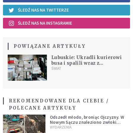
ŚLEDŹ NAS NA TWITTERZE
ŚLEDŹ NAS NA INSTAGRAMIE
POWIĄZANE ARTYKUŁY
Lubuskie: Ukradli kurierowi
busa i spalili wraz z
przesyłkami
ŚWIAT
REKOMENDOWANE DLA CIEBIE /
POLECANE ARTYKUŁY
Odszedł młodo, broniąc Ojczyzny. W
Nowym Sączu znaleziono zwłoki
mężczyzny z czasów potopu
WYDARZENIA
szwedzkiego