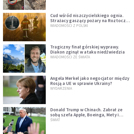
Cud wśród niszczycielskiego ognia.
Strażacy gaszący pożary na Roztoczu
opublikowali niezwykłe zdjęcie
WIADOMOŚCI Z POLSKI
Tragiczny finał górskiej wyprawy.
Diakon zginął w ataku niedźwiedzia
WIADOMOŚCI ZE ŚWIATA
Angela Merkel jako negocjator między
Rosją a UE w sprawie Ukrainy?
WYDARZENIA
Donald Trump w Chinach. Zabrał ze
sobą szefa Apple, Boeinga, Mety i
Muska
ŚWIAT