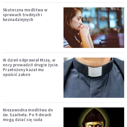
Skuteczna modlitwa w
sprawach trudnych i
beznadziejnych
W dzień odprawiał Mszę, w
nocy prowadził drugie życie.
Przełożony kazał mu
opuścić zakon
Niezawodna modlitwa do
św. Szarbela. Po 9 dniach
mogą dziać się cuda