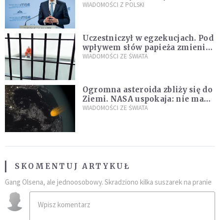
propozycji programu "Rozwój
WIADOMOŚCI Z POLSKI
Plus"
Uczestniczył w egzekucjach. Pod
wpływem słów papieża zmienił
zdanie
WIADOMOŚCI ZE ŚWIATA
Ogromna asteroida zbliży się do
Ziemi. NASA uspokaja: nie ma
zagrożenia
WIADOMOŚCI ZE ŚWIATA
SKOMENTUJ ARTYKUŁ
Gang Olsena, ale jednoosobowy. Skradziono kilka suszarek na pranie