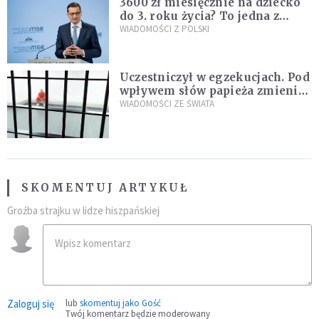
3600 zł miesięcznie na dziecko
do 3. roku życia? To jedna z
propozycji programu "Rozwój
WIADOMOŚCI Z POLSKI
Plus"
Uczestniczył w egzekucjach. Pod
wpływem słów papieża zmienił
zdanie
WIADOMOŚCI ZE ŚWIATA
SKOMENTUJ ARTYKUŁ
Groźba strajku w lidze hiszpańskiej
Zaloguj się
lub
skomentuj jako Gość
Twój komentarz będzie moderowany