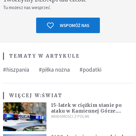
Tu możesz nas wesprzeć.
WSPOMÓŻ NAS
TEMATY W ARTYKULE
#hiszpania
#piłka nożna
#podatki
WIĘCEJ W:
ŚWIAT
15-latek w ciężkim stanie po
ataku w Kamiennej Górze.
Policja zatrzymała dwóch
WIADOMOŚCI Z POLSKI
nastolatków