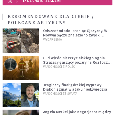
ŚLEDŹ NAS NA INSTAGRAMIE
REKOMENDOWANE DLA CIEBIE /
POLECANE ARTYKUŁY
Odszedł młodo, broniąc Ojczyzny. W
Nowym Sączu znaleziono zwłoki
mężczyzny z czasów potopu
WYDARZENIA
szwedzkiego
Cud wśród niszczycielskiego ognia.
Strażacy gaszący pożary na Roztoczu
opublikowali niezwykłe zdjęcie
WIADOMOŚCI Z POLSKI
Tragiczny finał górskiej wyprawy.
Diakon zginął w ataku niedźwiedzia
WIADOMOŚCI ZE ŚWIATA
Angela Merkel jako negocjator między