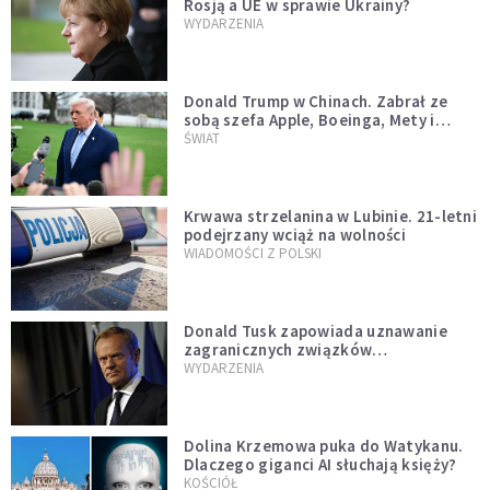
Rosją a UE w sprawie Ukrainy?
WYDARZENIA
Donald Trump w Chinach. Zabrał ze
sobą szefa Apple, Boeinga, Mety i
Muska
ŚWIAT
Krwawa strzelanina w Lubinie. 21-letni
podejrzany wciąż na wolności
WIADOMOŚCI Z POLSKI
Donald Tusk zapowiada uznawanie
zagranicznych związków
jednopłciowych. "Państwo oblało ten
WYDARZENIA
test"
Dolina Krzemowa puka do Watykanu.
Dlaczego giganci AI słuchają księży?
KOŚCIÓŁ