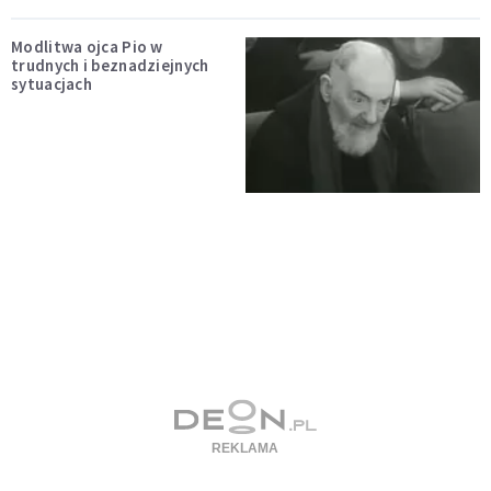
Modlitwa ojca Pio w
trudnych i beznadziejnych
sytuacjach