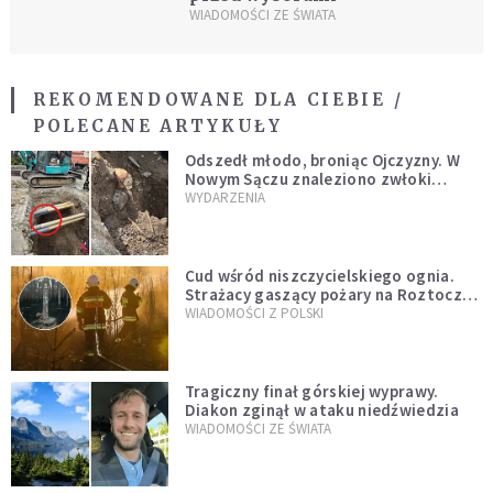
WIADOMOŚCI ZE ŚWIATA
REKOMENDOWANE DLA CIEBIE /
POLECANE ARTYKUŁY
Odszedł młodo, broniąc Ojczyzny. W
Nowym Sączu znaleziono zwłoki
mężczyzny z czasów potopu
WYDARZENIA
szwedzkiego
Cud wśród niszczycielskiego ognia.
Strażacy gaszący pożary na Roztoczu
opublikowali niezwykłe zdjęcie
WIADOMOŚCI Z POLSKI
Tragiczny finał górskiej wyprawy.
Diakon zginął w ataku niedźwiedzia
WIADOMOŚCI ZE ŚWIATA