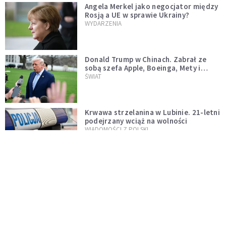
Angela Merkel jako negocjator między
Rosją a UE w sprawie Ukrainy?
WYDARZENIA
Donald Trump w Chinach. Zabrał ze
sobą szefa Apple, Boeinga, Mety i
Muska
ŚWIAT
Krwawa strzelanina w Lubinie. 21-letni
podejrzany wciąż na wolności
WIADOMOŚCI Z POLSKI
Donald Tusk zapowiada uznawanie
zagranicznych związków
jednopłciowych. "Państwo oblało ten
WYDARZENIA
test"
Dolina Krzemowa puka do Watykanu.