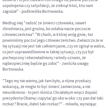
uspokojenia czy satysfakcji, że zniknął ktoś, kto nam
zagrażał" - podkreśliła Bortnowska.
Według niej "radość ze śmierci człowieka, nawet
zbrodniarza, jest groźna, bo osłabia nasze poczucie
człowieczeństwa". "W chwili, w której wróg ginie, też
powinniśmy poczuć jego człowieczeństwo. Zwłaszcza że w
tej sytuacji nie jest tak całkiem jasne, czy on zginął w walce,
co jest usprawiedliwione w takiej sytuacji, czy już był
pochwycony i obezwładniony i wtedy uznano, że
najbezpieczniej będzie go zabić" - zwróciła uwagę
Bortnowska.
"Tego my nie wiemy, jak tam było, a różne przekazy
wskazują, że mogła to być śmierć zamierzona, a nie
nieunikniona - to jest różnica. Chciałabym wręcz dopaść
prezydenta Obamę i zapytać go oko w oko: czy pan dał taki
rozkaz? Bracie, dałeś taki rozkaz?" - mówiła, wyrażając