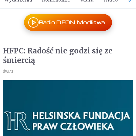
Radio DEON Modlitwa
HFPC: Radość nie godzi się ze
śmiercią
ŚWIAT