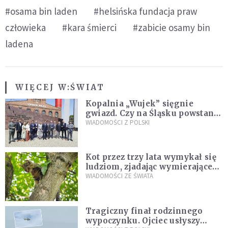
#osama bin laden
#helsińska fundacja praw
człowieka
#kara śmierci
#zabicie osamy bin
ladena
WIĘCEJ W:
ŚWIAT
Kopalnia „Wujek” sięgnie
gwiazd. Czy na Śląsku powstanie
„Dolina Krzemowa”?
WIADOMOŚCI Z POLSKI
Kot przez trzy lata wymykał się
ludziom, zjadając wymierające
kaczki. W końcu popełnił
WIADOMOŚCI ZE ŚWIATA
fatalny błąd
Tragiczny finał rodzinnego
wypoczynku. Ojciec usłyszy