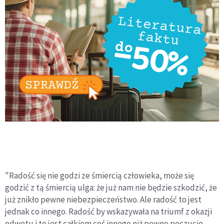
"Radość się nie godzi ze śmiercią człowieka, może się
godzić z tą śmiercią ulga: że już nam nie będzie szkodzić, że
już znikło pewne niebezpieczeństwo. Ale radość to jest
jednak co innego. Radość by wskazywała na triumf z okazji
odwetu i to jest całkiem coś innego niż pewne poczucie