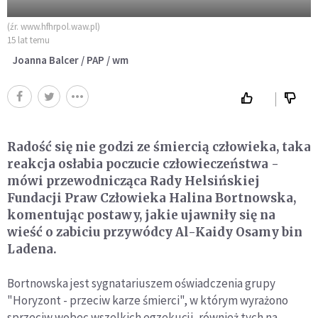
(źr. www.hfhrpol.waw.pl)
15 lat temu
Joanna Balcer / PAP / wm
Radość się nie godzi ze śmiercią człowieka, taka
reakcja osłabia poczucie człowieczeństwa -
mówi przewodnicząca Rady Helsińskiej
Fundacji Praw Człowieka Halina Bortnowska,
komentując postawy, jakie ujawniły się na
wieść o zabiciu przywódcy Al-Kaidy Osamy bin
Ladena.
Bortnowska jest sygnatariuszem oświadczenia grupy
"Horyzont - przeciw karze śmierci", w którym wyrażono
sprzeciw wobec wszelkich egzekucji, również tych na