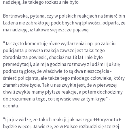
nadzieję, że takiego rozkazu nie było.
Bortnowska, pytana, czy w polskich reakcjach na śmierć bin
Ladena nie zabrakło jej podobnych wątpliwości, odparła, że
ma nadzieję, iż takowe się jeszcze pojawią.
"Ja często komentuję różne wydarzenia i np. po zabiciu
policjanta pierwsza reakcja zawsze jest taka: tego
zbrodniarza powiesić, chociaż ma 18 lat i nie było
premedytacji, ale mija godzina rozmowy z ludźmi i już się
podnoszą głosy, że właściwie to są dwa nieszczęścia -
śmierć policjanta, ale także tego młodego człowieka, który
złamał sobie życie. Tak u nas zwykle jest, że w pierwszej
chwili zwykle mamy płytsze reakcje, a potem dochodzimy
do zrozumienia tego, co się właściwie za tym kryje" -
oceniła.
"I ja już widzę, że takich reakcji, jak naszego +Horyzontu+
będzie więcej. Ja wierzę, że w Polsce rozbudzi się szerzej