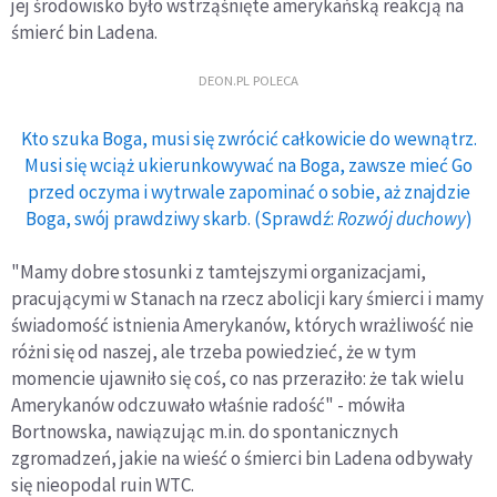
jej środowisko było wstrząśnięte amerykańską reakcją na
śmierć bin Ladena.
DEON.PL POLECA
Kto szuka Boga, musi się zwrócić całkowicie do wewnątrz.
Musi się wciąż ukierunkowywać na Boga, zawsze mieć Go
przed oczyma i wytrwale zapominać o sobie, aż znajdzie
Boga, swój prawdziwy skarb. (Sprawdź:
Rozwój duchowy
)
"Mamy dobre stosunki z tamtejszymi organizacjami,
pracującymi w Stanach na rzecz abolicji kary śmierci i mamy
świadomość istnienia Amerykanów, których wrażliwość nie
różni się od naszej, ale trzeba powiedzieć, że w tym
momencie ujawniło się coś, co nas przeraziło: że tak wielu
Amerykanów odczuwało właśnie radość" - mówiła
Bortnowska, nawiązując m.in. do spontanicznych
zgromadzeń, jakie na wieść o śmierci bin Ladena odbywały
się nieopodal ruin WTC.