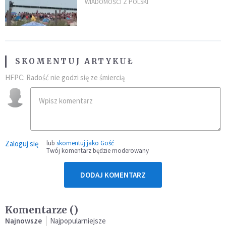
zarzuty
WIADOMOŚCI Z POLSKI
SKOMENTUJ ARTYKUŁ
HFPC: Radość nie godzi się ze śmiercią
Zaloguj się
lub
skomentuj jako Gość
Twój komentarz będzie moderowany
DODAJ KOMENTARZ
Komentarze (
)
Najnowsze
Najpopularniejsze