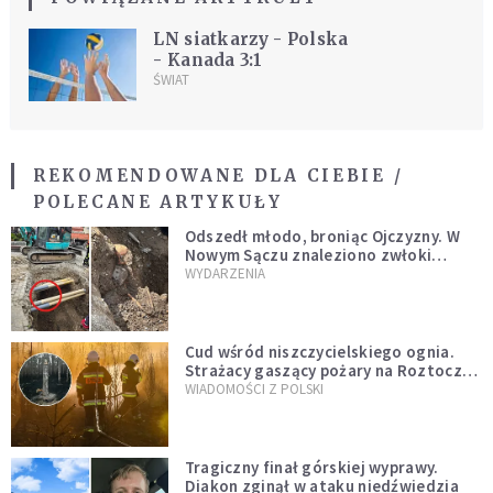
LN siatkarzy - Polska
- Kanada 3:1
ŚWIAT
REKOMENDOWANE DLA CIEBIE /
POLECANE ARTYKUŁY
Odszedł młodo, broniąc Ojczyzny. W
Nowym Sączu znaleziono zwłoki
mężczyzny z czasów potopu
WYDARZENIA
szwedzkiego
Cud wśród niszczycielskiego ognia.
Strażacy gaszący pożary na Roztoczu
opublikowali niezwykłe zdjęcie
WIADOMOŚCI Z POLSKI
Tragiczny finał górskiej wyprawy.
Diakon zginął w ataku niedźwiedzia