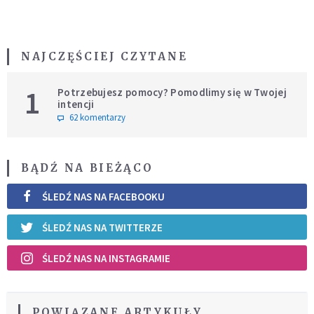
NAJCZĘŚCIEJ CZYTANE
1
Potrzebujesz pomocy? Pomodlimy się w Twojej
intencji
62 komentarzy
BĄDŹ NA BIEŻĄCO
ŚLEDŹ NAS NA FACEBOOKU
ŚLEDŹ NAS NA TWITTERZE
ŚLEDŹ NAS NA INSTAGRAMIE
POWIĄZANE ARTYKUŁY