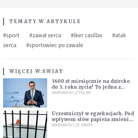
TEMATY W ARTYKULE
#sport
#zawał serca
#iker casillas
#atak
serca
#sportowiec po zawale
WIĘCEJ W:
ŚWIAT
3600 zł miesięcznie na dziecko
do 3. roku życia? To jedna z
propozycji programu "Rozwój
WIADOMOŚCI Z POLSKI
Plus"
Uczestniczył w egzekucjach. Pod
wpływem słów papieża zmienił
zdanie
WIADOMOŚCI ZE ŚWIATA