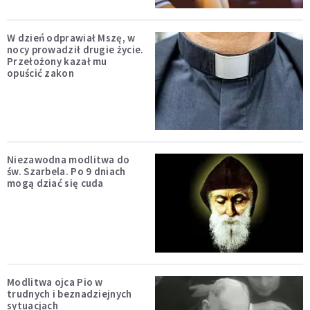
W dzień odprawiał Mszę, w
nocy prowadził drugie życie.
Przełożony kazał mu
opuścić zakon
Niezawodna modlitwa do
św. Szarbela. Po 9 dniach
mogą dziać się cuda
Modlitwa ojca Pio w
trudnych i beznadziejnych
sytuacjach