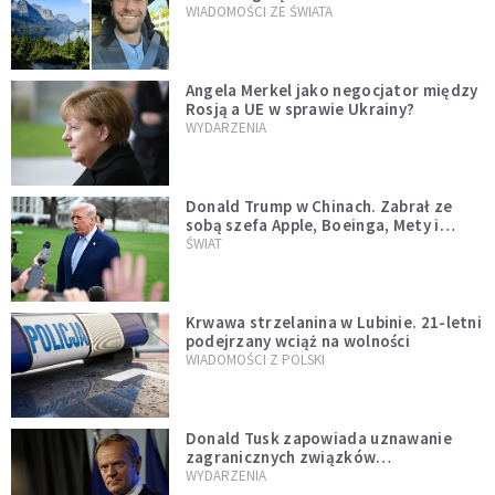
WIADOMOŚCI ZE ŚWIATA
Angela Merkel jako negocjator między
Rosją a UE w sprawie Ukrainy?
WYDARZENIA
Donald Trump w Chinach. Zabrał ze
sobą szefa Apple, Boeinga, Mety i
Muska
ŚWIAT
Krwawa strzelanina w Lubinie. 21-letni
podejrzany wciąż na wolności
WIADOMOŚCI Z POLSKI
Donald Tusk zapowiada uznawanie
zagranicznych związków
jednopłciowych. "Państwo oblało ten
WYDARZENIA
test"