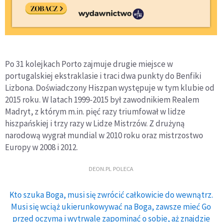
Po 31 kolejkach Porto zajmuje drugie miejsce w
portugalskiej ekstraklasie i traci dwa punkty do Benfiki
Lizbona. Doświadczony Hiszpan występuje w tym klubie od
2015 roku. W latach 1999-2015 był zawodnikiem Realem
Madryt, z którym m.in. pięć razy triumfował w lidze
hiszpańskiej i trzy razy w Lidze Mistrzów. Z drużyną
narodową wygrał mundial w 2010 roku oraz mistrzostwo
Europy w 2008 i 2012.
DEON.PL POLECA
Kto szuka Boga, musi się zwrócić całkowicie do wewnątrz.
Musi się wciąż ukierunkowywać na Boga, zawsze mieć Go
przed oczyma i wytrwale zapominać o sobie, aż znajdzie