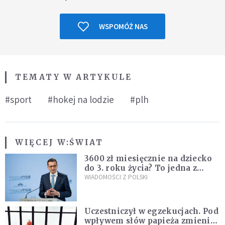
WSPOMÓŻ NAS
TEMATY W ARTYKULE
#sport
#hokej na lodzie
#plh
WIĘCEJ W:
ŚWIAT
3600 zł miesięcznie na dziecko
do 3. roku życia? To jedna z
propozycji programu "Rozwój
WIADOMOŚCI Z POLSKI
Plus"
Uczestniczył w egzekucjach. Pod
wpływem słów papieża zmienił