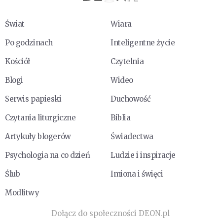
Świat
Wiara
Po godzinach
Inteligentne życie
Kościół
Czytelnia
Blogi
Wideo
Serwis papieski
Duchowość
Czytania liturgiczne
Biblia
Artykuły blogerów
Świadectwa
Psychologia na co dzień
Ludzie i inspiracje
Ślub
Imiona i święci
Modlitwy
Dołącz do społeczności DEON.pl