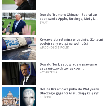
Donald Trump w Chinach. Zabrał ze
sobą szefa Apple, Boeinga, Mety i
Muska
ŚWIAT
Krwawa strzelanina w Lubinie. 21-letni
podejrzany wciąż na wolności
WIADOMOŚCI Z POLSKI
Donald Tusk zapowiada uznawanie
zagranicznych związków
jednopłciowych. "Państwo oblało ten
WYDARZENIA
test"
Dolina Krzemowa puka do Watykanu.
Dlaczego giganci AI słuchają księży?
KOŚCIÓŁ