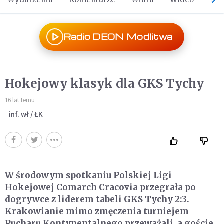
Radio DEON Modlitwa
Hokejowy klasyk dla GKS Tychy
16 lat temu
inf. wł / ŁK
W środowym spotkaniu Polskiej Ligi
Hokejowej Comarch Cracovia przegrała po
dogrywce z liderem tabeli GKS Tychy 2:3.
Krakowianie mimo zmęczenia turniejem
Pucharu Kontynentalnego przeważali, a goście