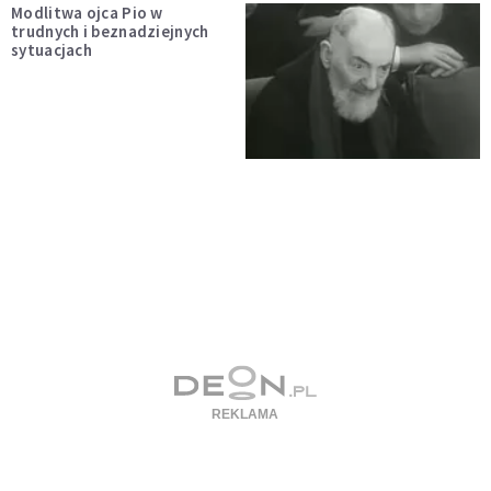
Modlitwa ojca Pio w
trudnych i beznadziejnych
sytuacjach