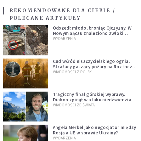
REKOMENDOWANE DLA CIEBIE /
POLECANE ARTYKUŁY
Odszedł młodo, broniąc Ojczyzny. W
Nowym Sączu znaleziono zwłoki
mężczyzny z czasów potopu
WYDARZENIA
szwedzkiego
Cud wśród niszczycielskiego ognia.
Strażacy gaszący pożary na Roztoczu
opublikowali niezwykłe zdjęcie
WIADOMOŚCI Z POLSKI
Tragiczny finał górskiej wyprawy.
Diakon zginął w ataku niedźwiedzia
WIADOMOŚCI ZE ŚWIATA
Angela Merkel jako negocjator między
Rosją a UE w sprawie Ukrainy?
WYDARZENIA