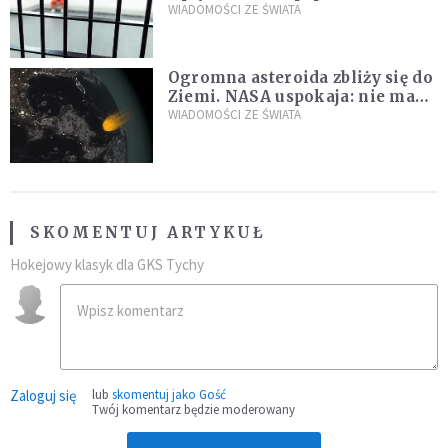
zdanie
WIADOMOŚCI ZE ŚWIATA
Ogromna asteroida zbliży się do
Ziemi. NASA uspokaja: nie ma
zagrożenia
WIADOMOŚCI ZE ŚWIATA
SKOMENTUJ ARTYKUŁ
Hokejowy klasyk dla GKS Tychy
Zaloguj się
lub
skomentuj jako Gość
Twój komentarz będzie moderowany