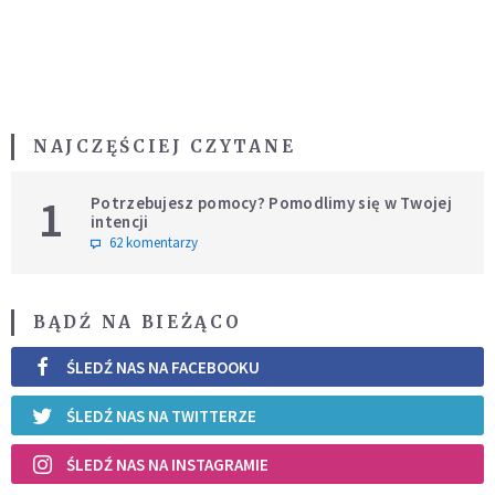
NAJCZĘŚCIEJ CZYTANE
1
Potrzebujesz pomocy? Pomodlimy się w Twojej
intencji
62 komentarzy
BĄDŹ NA BIEŻĄCO
ŚLEDŹ NAS NA FACEBOOKU
ŚLEDŹ NAS NA TWITTERZE
ŚLEDŹ NAS NA INSTAGRAMIE