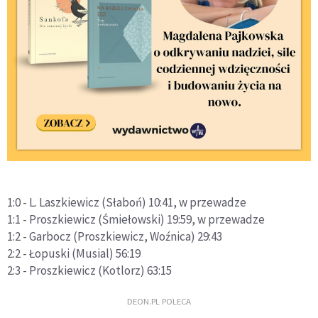
1:0 - L. Laszkiewicz (Słaboń) 10:41, w przewadze
1:1 - Proszkiewicz (Śmiełowski) 19:59, w przewadze
1:2 - Garbocz (Proszkiewicz, Woźnica) 29:43
2:2 - Łopuski (Musial) 56:19
2:3 - Proszkiewicz (Kotlorz) 63:15
DEON.PL POLECA