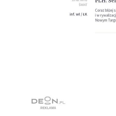
PLH: Sen
ŚWIAT
Coraz bliżej 
inf. wł / ŁK
i w rywaliza
Nowym Targ