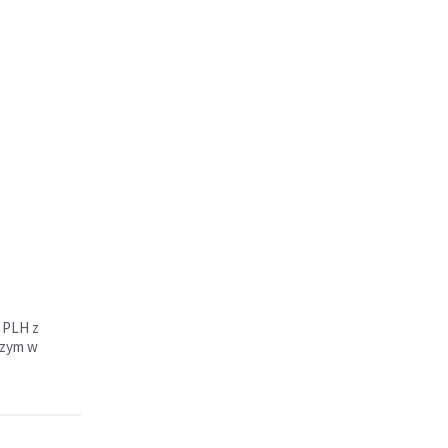
 PLH z
czym w