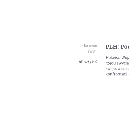
PLH: Po
16 lat temu
ŚWIAT
Hokeiści Woj
inf. wł / ŁK
rzędu zwycię
świętować su
konfrontacji 