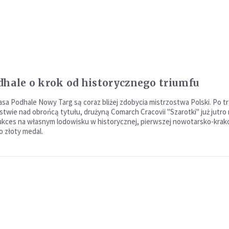
dhale o krok od historycznego triumfu
asa Podhale Nowy Targ są coraz bliżej zdobycia mistrzostwa Polski. Po t
stwie nad obrońcą tytułu, drużyną Comarch Cracovii "Szarotki" już jutr
kces na własnym lodowisku w historycznej, pierwszej nowotarsko-krak
o złoty medal.