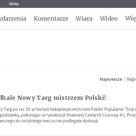
g
Sklep
Wię
darzenia
Komentarze
Wiara
Wideo
Najnowsze
Najp
dhale Nowy Targ mistrzem Polski!
 Targ po raz 19. w historii hokejowym mistrzem Polski! Popularne "Szaro
spodziankę, pokonując w rywalizacji finałowej Comarch Cracovię 4-1. Pr
erwszego do ostatniego meczu nie podlegała dyskusji.