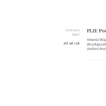
PLH: Po
16 lat temu
ŚWIAT
Hokeiści Woj
inf. wł / ŁK
decydującym 
złudzeń druż