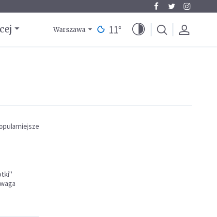
11
°
cej
Warszawa
opularniejsze
tki"
zewaga