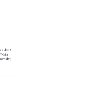
rzecim z
o mogą
owskiej