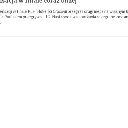
sacja w finale coraz bliżej
sensacji w finale PLH. Hokeiści Cracovii przegrali drugi mecz na własnym
cji z Podhalem przegrywaja 1:2. Następne dwa spotkania rozegrane zosta
u.