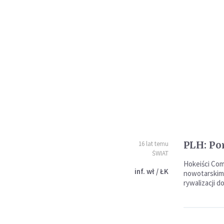
PLH: Po
16 lat temu
ŚWIAT
Hokeiści Com
inf. wł / ŁK
nowotarskim
rywalizacji d