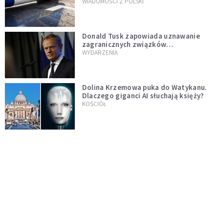
WIADOMOŚCI Z POLSKI
Donald Tusk zapowiada uznawanie
zagranicznych związków
jednopłciowych. "Państwo oblało ten
WYDARZENIA
test"
Dolina Krzemowa puka do Watykanu.
Dlaczego giganci AI słuchają księży?
KOŚCIÓŁ