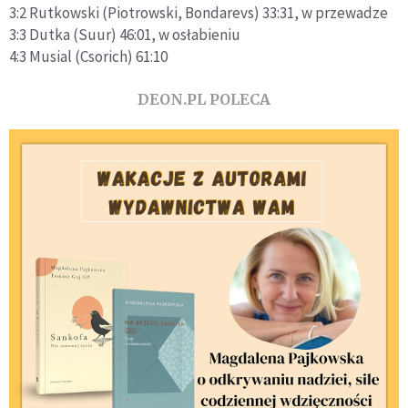
3:2 Rutkowski (Piotrowski, Bondarevs) 33:31, w przewadze
3:3 Dutka (Suur) 46:01, w osłabieniu
4:3 Musial (Csorich) 61:10
DEON.PL POLECA