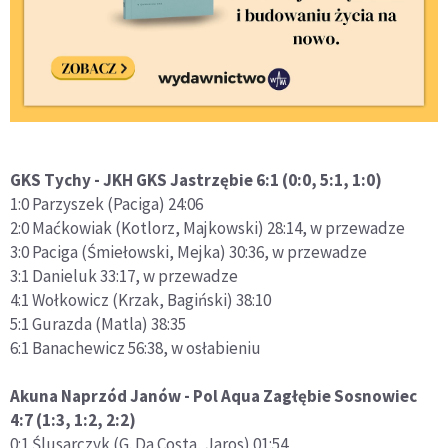
GKS Tychy - JKH GKS Jastrzębie 6:1 (0:0, 5:1, 1:0)
1:0 Parzyszek (Paciga) 24:06
2:0 Maćkowiak (Kotlorz, Majkowski) 28:14, w przewadze
3:0 Paciga (Śmiełowski, Mejka) 30:36, w przewadze
3:1 Danieluk 33:17, w przewadze
4:1 Wołkowicz (Krzak, Bagiński) 38:10
5:1 Gurazda (Matla) 38:35
6:1 Banachewicz 56:38, w osłabieniu
Akuna Naprzód Janów - Pol Aqua Zagłębie Sosnowiec
4:7 (1:3, 1:2, 2:2)
0:1 Ślusarczyk (G. Da Costa, Jaros) 01:54