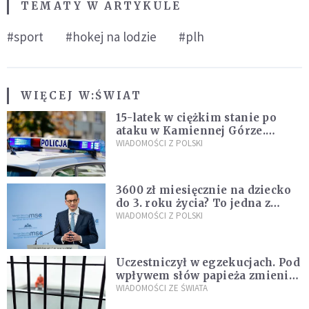
TEMATY W ARTYKULE
#sport
#hokej na lodzie
#plh
WIĘCEJ W:
ŚWIAT
15-latek w ciężkim stanie po
ataku w Kamiennej Górze.
Policja zatrzymała dwóch
WIADOMOŚCI Z POLSKI
nastolatków
3600 zł miesięcznie na dziecko
do 3. roku życia? To jedna z
propozycji programu "Rozwój
WIADOMOŚCI Z POLSKI
Plus"
Uczestniczył w egzekucjach. Pod
wpływem słów papieża zmienił
zdanie
WIADOMOŚCI ZE ŚWIATA