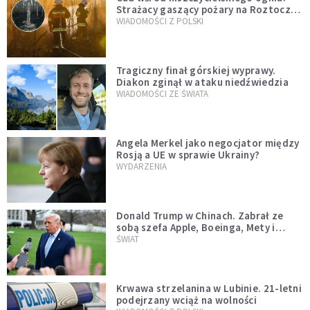
Strażacy gaszący pożary na Roztoczu
opublikowali niezwykłe zdjęcie
WIADOMOŚCI Z POLSKI
Tragiczny finał górskiej wyprawy.
Diakon zginął w ataku niedźwiedzia
WIADOMOŚCI ZE ŚWIATA
Angela Merkel jako negocjator między
Rosją a UE w sprawie Ukrainy?
WYDARZENIA
Donald Trump w Chinach. Zabrał ze
sobą szefa Apple, Boeinga, Mety i
Muska
ŚWIAT
Krwawa strzelanina w Lubinie. 21-letni
podejrzany wciąż na wolności