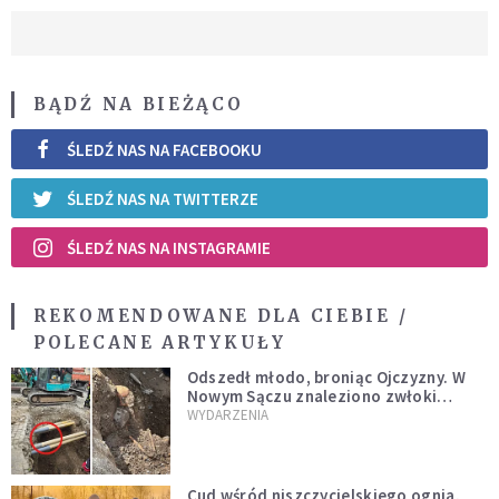
BĄDŹ NA BIEŻĄCO
ŚLEDŹ NAS NA FACEBOOKU
ŚLEDŹ NAS NA TWITTERZE
ŚLEDŹ NAS NA INSTAGRAMIE
REKOMENDOWANE DLA CIEBIE /
POLECANE ARTYKUŁY
Odszedł młodo, broniąc Ojczyzny. W
Nowym Sączu znaleziono zwłoki
mężczyzny z czasów potopu
WYDARZENIA
szwedzkiego
Cud wśród niszczycielskiego ognia.