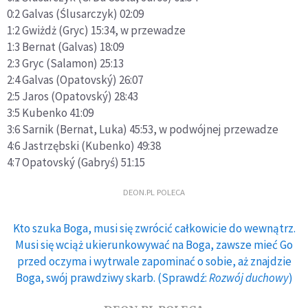
0:2 Galvas (Ślusarczyk) 02:09
1:2 Gwiżdż (Gryc) 15:34, w przewadze
1:3 Bernat (Galvas) 18:09
2:3 Gryc (Salamon) 25:13
2:4 Galvas (Opatovský) 26:07
2:5 Jaros (Opatovský) 28:43
3:5 Kubenko 41:09
3:6 Sarnik (Bernat, Luka) 45:53, w podwójnej przewadze
4:6 Jastrzębski (Kubenko) 49:38
4:7 Opatovský (Gabryś) 51:15
DEON.PL POLECA
Kto szuka Boga, musi się zwrócić całkowicie do wewnątrz.
Musi się wciąż ukierunkowywać na Boga, zawsze mieć Go
przed oczyma i wytrwale zapominać o sobie, aż znajdzie
Boga, swój prawdziwy skarb. (Sprawdź:
Rozwój duchowy
)