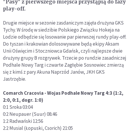
"Pasy" z pierwszego miejsca przystąpią do fazy
play-off.
Drugie miejsce w sezonie zasdaniczym zajęła drużyna GKS
Tychy. W środę w siedzibie Polskiego Związku Hokeja na
Lodzie odbędzie się losowanie par pierwszej rundy play-off.
Do tyszan i krakowian dolosowywane będą ekipy Aksam
Unii Oświęcim i Stoczniowca Gdańsk, czyli najlepsze dwie
drużyny grupy B rozgrywek. Trzecie po rundzie zasadniczej
Podhale Nowy Targ i czwarte Zagłębie Sosnowiec zmierzą
się z kimś z pary Akuna Naprzód Janów, JKH GKS
Jastrzębie.
Comarch Cracovia - Wojas Podhale Nowy Targ 4:3 (1:2,
2:0, 0:1, dogr. 1:0)
0:1 Sroka 03:04
0:2 Neupauer (Suur) 08:46
1:2 Radwański 12:56
2:2 Musial (Łopuski, Csorich) 21:05