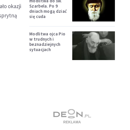
modlitwa do św.
ło okazji
Szarbela. Po 9
dniach mogą dziać
sprytną
się cuda
Modlitwa ojca Pio
w trudnych i
beznadziejnych
sytuacjach