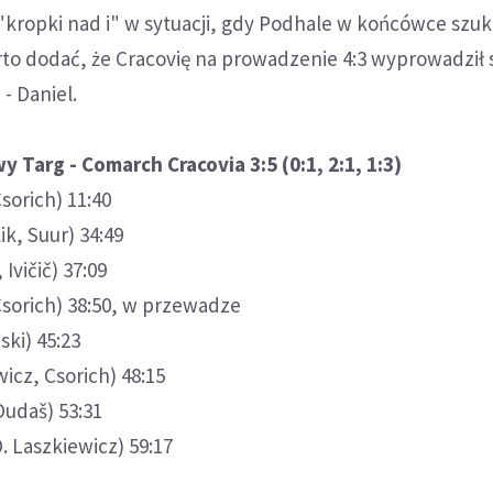
kropki nad i" w sytuacji, gdy Podhale w końcówce szuka
to dodać, że Cracovię na prowadzenie 4:3 wyprowadził 
- Daniel.
 Targ - Comarch Cracovia 3:5 (0:1, 2:1, 1:3)
Csorich) 11:40
ik, Suur) 34:49
Ivičič) 37:09
(Csorich) 38:50, w przewadze
ski) 45:23
wicz, Csorich) 48:15
Dudaš) 53:31
D. Laszkiewicz) 59:17