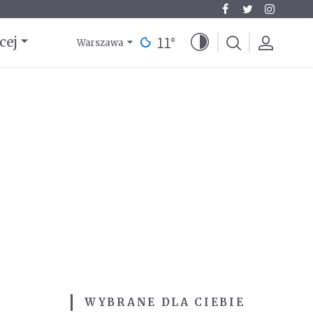
11
°
cej
Warszawa
WYBRANE DLA CIEBIE