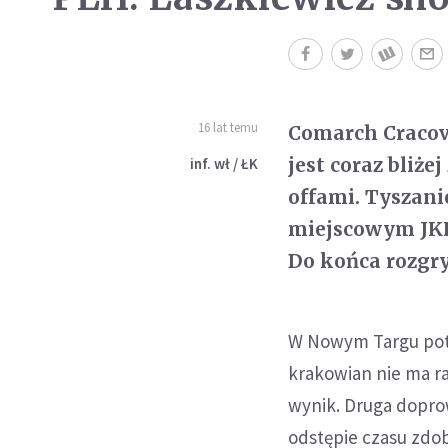
16 lat temu
Comarch Cracovi
jest coraz bliże
inf. wł / ŁK
offami. Tyszanie
miejscowym JKH
Do końca rozgry
W Nowym Targu potwi
krakowian nie ma ra
wynik. Druga dopro
odstępie czasu zdob