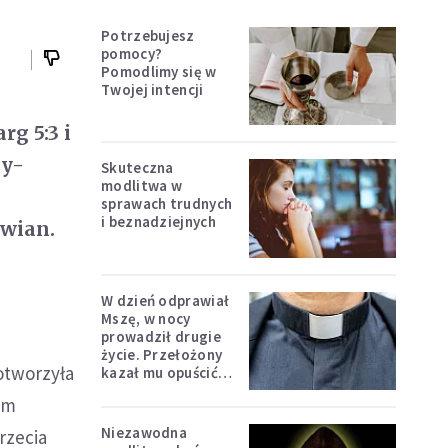
Potrzebujesz
pomocy?
Pomodlimy się w
Twojej intencji
g 5:3 i
ay-
Skuteczna
modlitwa w
sprawach trudnych
i beznadziejnych
wian.
W dzień odprawiał
Mszę, w nocy
prowadził drugie
życie. Przełożony
 otworzyła
kazał mu opuścić
zakon
im
Niezawodna
rzecia