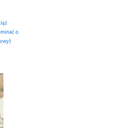
ciąż
ominać o
howy
)