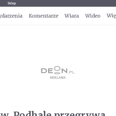
g
Sklep
Wię
darzenia
Komentarze
Wiara
Wideo
ow, Podhale przegrywa