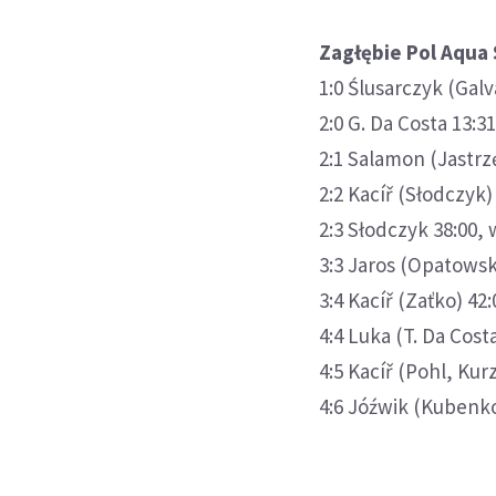
Zagłębie Pol Aqua 
1:0 Ślusarczyk (Galv
2:0 G. Da Costa 13:3
2:1 Salamon (Jastrz
2:2 Kacíř (Słodczyk)
2:3 Słodczyk 38:00
3:3 Jaros (Opatows
3:4 Kacíř (Zaťko) 42
4:4 Luka (T. Da Costa
4:5 Kacíř (Pohl, Kurz
4:6 Jóźwik (Kubenko