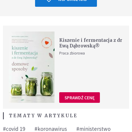
Kiszenie i fermentacja z dr
Ewą Dąbrowską®
Praca zbiorowa
SPRAWDŹ CENĘ
TEMATY W ARTYKULE
#covid 19
#koronawirus
#ministerstwo