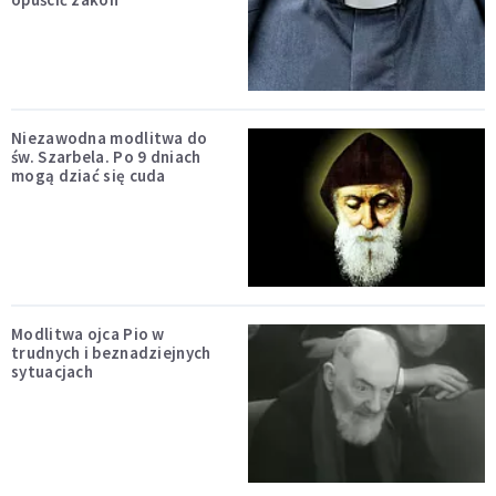
Niezawodna modlitwa do
św. Szarbela. Po 9 dniach
mogą dziać się cuda
Modlitwa ojca Pio w
trudnych i beznadziejnych
sytuacjach