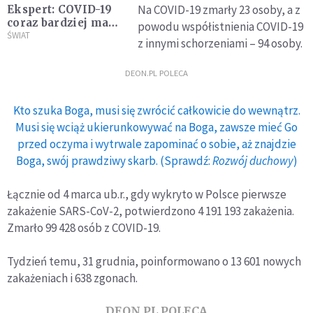
Na COVID-19 zmarły 23 osoby, a z
Ekspert: COVID-19
coraz bardziej ma
powodu współistnienia COVID-19
charakterystykę
ŚWIAT
z innymi schorzeniami – 94 osoby.
choroby sezonowej
DEON.PL POLECA
Kto szuka Boga, musi się zwrócić całkowicie do wewnątrz.
Musi się wciąż ukierunkowywać na Boga, zawsze mieć Go
przed oczyma i wytrwale zapominać o sobie, aż znajdzie
Boga, swój prawdziwy skarb. (Sprawdź:
Rozwój duchowy
)
Łącznie od 4 marca ub.r., gdy wykryto w Polsce pierwsze
zakażenie SARS-CoV-2, potwierdzono 4 191 193 zakażenia.
Zmarło 99 428 osób z COVID-19.
Tydzień temu, 31 grudnia, poinformowano o 13 601 nowych
zakażeniach i 638 zgonach.
DEON.PL POLECA