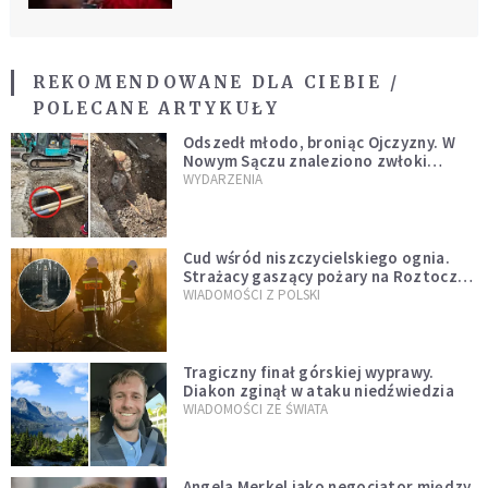
REKOMENDOWANE DLA CIEBIE /
POLECANE ARTYKUŁY
Odszedł młodo, broniąc Ojczyzny. W
Nowym Sączu znaleziono zwłoki
mężczyzny z czasów potopu
WYDARZENIA
szwedzkiego
Cud wśród niszczycielskiego ognia.
Strażacy gaszący pożary na Roztoczu
opublikowali niezwykłe zdjęcie
WIADOMOŚCI Z POLSKI
Tragiczny finał górskiej wyprawy.
Diakon zginął w ataku niedźwiedzia
WIADOMOŚCI ZE ŚWIATA
Angela Merkel jako negocjator między