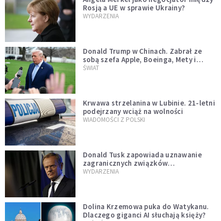
Rosją a UE w sprawie Ukrainy?
WYDARZENIA
Donald Trump w Chinach. Zabrał ze
sobą szefa Apple, Boeinga, Mety i
Muska
ŚWIAT
Krwawa strzelanina w Lubinie. 21-letni
podejrzany wciąż na wolności
WIADOMOŚCI Z POLSKI
Donald Tusk zapowiada uznawanie
zagranicznych związków
jednopłciowych. "Państwo oblało ten
WYDARZENIA
test"
Dolina Krzemowa puka do Watykanu.
Dlaczego giganci AI słuchają księży?