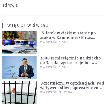
zdrowia
WIĘCEJ W:
ŚWIAT
15-latek w ciężkim stanie po
ataku w Kamiennej Górze.
Policja zatrzymała dwóch
WIADOMOŚCI Z POLSKI
nastolatków
3600 zł miesięcznie na dziecko
do 3. roku życia? To jedna z
propozycji programu "Rozwój
WIADOMOŚCI Z POLSKI
Plus"
Uczestniczył w egzekucjach. Pod
wpływem słów papieża zmienił
zdanie
WIADOMOŚCI ZE ŚWIATA