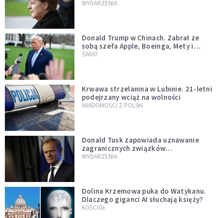
WYDARZENIA
Donald Trump w Chinach. Zabrał ze
sobą szefa Apple, Boeinga, Mety i
Muska
ŚWIAT
Krwawa strzelanina w Lubinie. 21-letni
podejrzany wciąż na wolności
WIADOMOŚCI Z POLSKI
Donald Tusk zapowiada uznawanie
zagranicznych związków
jednopłciowych. "Państwo oblało ten
WYDARZENIA
test"
Dolina Krzemowa puka do Watykanu.
Dlaczego giganci AI słuchają księży?
KOŚCIÓŁ