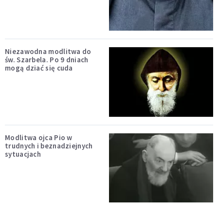
Niezawodna modlitwa do
św. Szarbela. Po 9 dniach
mogą dziać się cuda
Modlitwa ojca Pio w
trudnych i beznadziejnych
sytuacjach