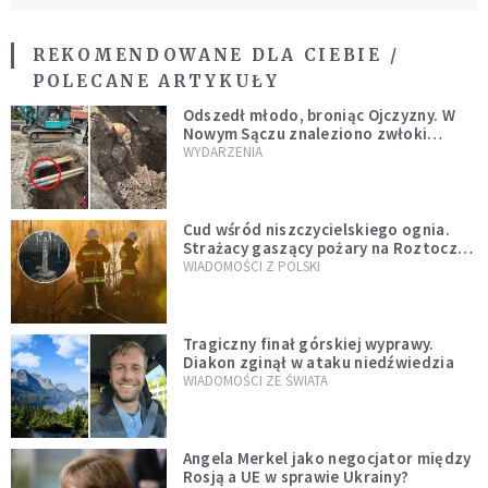
REKOMENDOWANE DLA CIEBIE /
POLECANE ARTYKUŁY
Odszedł młodo, broniąc Ojczyzny. W
Nowym Sączu znaleziono zwłoki
mężczyzny z czasów potopu
WYDARZENIA
szwedzkiego
Cud wśród niszczycielskiego ognia.
Strażacy gaszący pożary na Roztoczu
opublikowali niezwykłe zdjęcie
WIADOMOŚCI Z POLSKI
Tragiczny finał górskiej wyprawy.
Diakon zginął w ataku niedźwiedzia
WIADOMOŚCI ZE ŚWIATA
Angela Merkel jako negocjator między
Rosją a UE w sprawie Ukrainy?