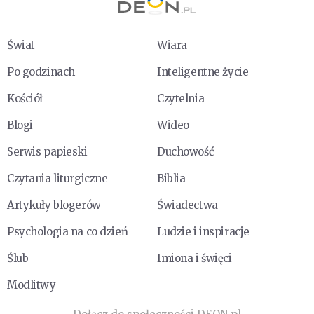
Świat
Wiara
Po godzinach
Inteligentne życie
Kościół
Czytelnia
Blogi
Wideo
Serwis papieski
Duchowość
Czytania liturgiczne
Biblia
Artykuły blogerów
Świadectwa
Psychologia na co dzień
Ludzie i inspiracje
Ślub
Imiona i święci
Modlitwy