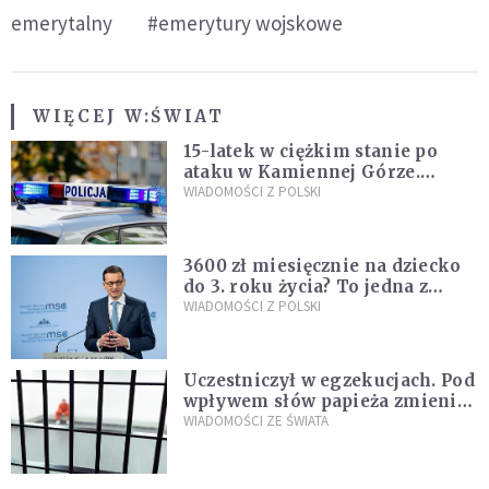
emerytalny
#emerytury wojskowe
WIĘCEJ W:
ŚWIAT
15-latek w ciężkim stanie po
ataku w Kamiennej Górze.
Policja zatrzymała dwóch
WIADOMOŚCI Z POLSKI
nastolatków
3600 zł miesięcznie na dziecko
do 3. roku życia? To jedna z
propozycji programu "Rozwój
WIADOMOŚCI Z POLSKI
Plus"
Uczestniczył w egzekucjach. Pod
wpływem słów papieża zmienił
zdanie
WIADOMOŚCI ZE ŚWIATA