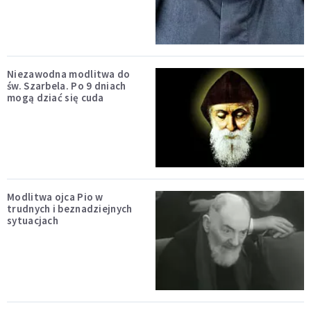
Niezawodna modlitwa do
św. Szarbela. Po 9 dniach
mogą dziać się cuda
Modlitwa ojca Pio w
trudnych i beznadziejnych
sytuacjach