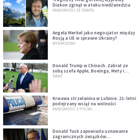
Diakon zginął w ataku niedźwiedzia
WIADOMOŚCI ZE ŚWIATA
Angela Merkel jako negocjator między
Rosją a UE w sprawie Ukrainy?
WYDARZENIA
Donald Trump w Chinach. Zabrał ze
sobą szefa Apple, Boeinga, Mety i
Muska
ŚWIAT
Krwawa strzelanina w Lubinie. 21-letni
podejrzany wciąż na wolności
WIADOMOŚCI Z POLSKI
Donald Tusk zapowiada uznawanie
zagranicznych związków