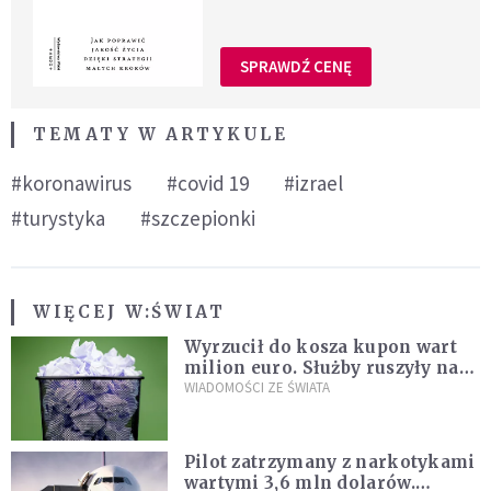
SPRAWDŹ CENĘ
TEMATY W ARTYKULE
#koronawirus
#covid 19
#izrael
#turystyka
#szczepionki
WIĘCEJ W:
ŚWIAT
Wyrzucił do kosza kupon wart
milion euro. Służby ruszyły na
poszukiwania
WIADOMOŚCI ZE ŚWIATA
Pilot zatrzymany z narkotykami
wartymi 3,6 mln dolarów.