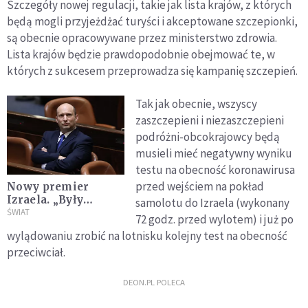
Szczegóły nowej regulacji, takie jak lista krajów, z których
będą mogli przyjeżdżać turyści i akceptowane szczepionki,
są obecnie opracowywane przez ministerstwo zdrowia.
Lista krajów będzie prawdopodobnie obejmować te, w
których z sukcesem przeprowadza się kampanię szczepień.
Tak jak obecnie, wszyscy
zaszczepieni i niezaszczepieni
podróżni-obcokrajowcy będą
musieli mieć negatywny wyniku
testu na obecność koronawirusa
przed wejściem na pokład
Nowy premier
Izraela. „Były
samolotu do Izraela (wykonany
komandos,
ŚWIAT
72 godz. przed wylotem) i już po
milioner,
wylądowaniu zrobić na lotnisku kolejny test na obecność
ortodoksyjny żyd”
przeciwciał.
DEON.PL POLECA