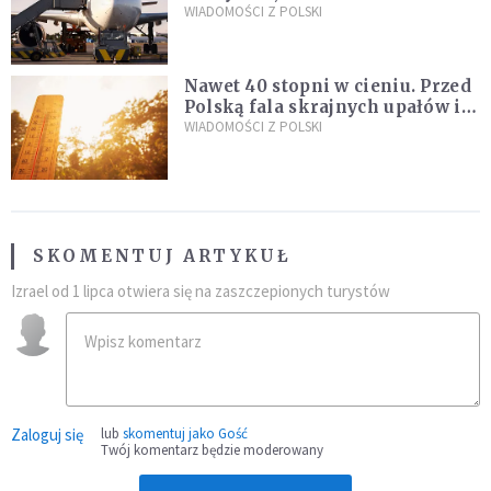
Śledczy podejrzewają, że latał
WIADOMOŚCI Z POLSKI
pod ich wpływem
Nawet 40 stopni w cieniu. Przed
Polską fala skrajnych upałów i
gwałtowne burze
WIADOMOŚCI Z POLSKI
SKOMENTUJ ARTYKUŁ
Izrael od 1 lipca otwiera się na zaszczepionych turystów
Zaloguj się
lub
skomentuj jako Gość
Twój komentarz będzie moderowany