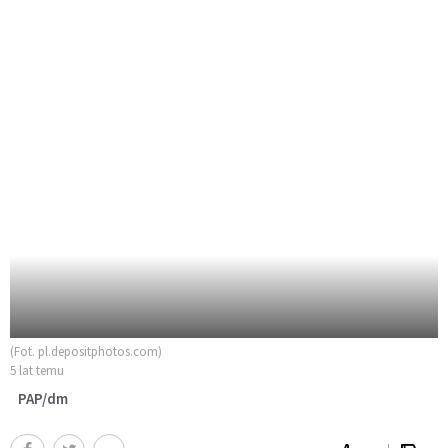
(Fot. pl.depositphotos.com)
5 lat temu
PAP/dm