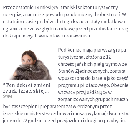
Przez ostatnie 14 miesięcy izraelski sektor turystyczny
ucierpiał znacznie z powodu pandemicznych obostrzeń. W
ostatnim czasie podróże do tego kraju zostały dodatkowo
ograniczone ze względu na obawę przed przedostaniem się
do kraju nowych wariantów koronawirusa.
Pod koniec maja pierwsza grupa
turystyczna, złożona z 12
chrześcijańskich pielgrzymów ze
Stanów Zjednoczonych, została
wpuszczona do Izraela jako część
programu pilotażowego. Obecnie
"Ten dekret zmieni
rynek izraelskiej
wszyscy przyjeżdżający w
mody." Izrael
ŚWIAT
zorganizowanych grupach muszą
zakazuje handlu
być zaszczepieni preparatem zatwierdzonym przez
futrami
izraelskie ministerstwo zdrowia i muszą wykonać dwa testy:
jeden do 72 godzin przed przyjazdem i drugi po przybyciu.