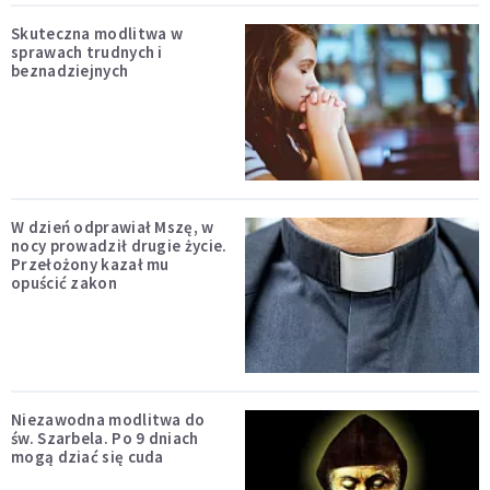
Skuteczna modlitwa w
sprawach trudnych i
beznadziejnych
W dzień odprawiał Mszę, w
nocy prowadził drugie życie.
Przełożony kazał mu
opuścić zakon
Niezawodna modlitwa do
św. Szarbela. Po 9 dniach
mogą dziać się cuda