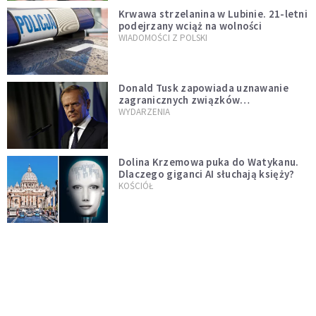
Krwawa strzelanina w Lubinie. 21-letni
podejrzany wciąż na wolności
WIADOMOŚCI Z POLSKI
Donald Tusk zapowiada uznawanie
zagranicznych związków
jednopłciowych. "Państwo oblało ten
WYDARZENIA
test"
Dolina Krzemowa puka do Watykanu.
Dlaczego giganci AI słuchają księży?
KOŚCIÓŁ