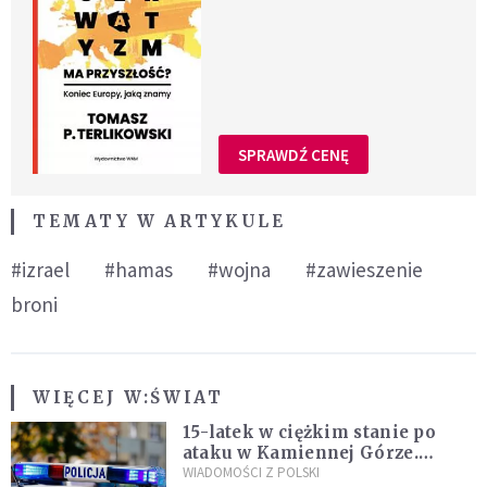
SPRAWDŹ CENĘ
TEMATY W ARTYKULE
#izrael
#hamas
#wojna
#zawieszenie
broni
WIĘCEJ W:
ŚWIAT
15-latek w ciężkim stanie po
ataku w Kamiennej Górze.
Policja zatrzymała dwóch
WIADOMOŚCI Z POLSKI